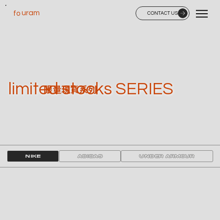
uram
fo
CONTACT US
limited stocks SERIES
限量現貨系列
NIKE
ADIDAS
Under Armour