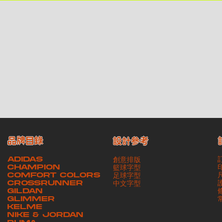
之 10 個工作天內安排提取貨品，如逾期未取，本公司將不予保存相關貨品。有關貨款訂金將不
 / GoGoVan 等託運商為第三方服務，本公司將保證貨品安全到達第三方手中。如第三方在運
品牌目錄
設計參考
ADIDAS
創意排版
CHAMPION
籃球字型
COMFORT COLORS
足球字型
CROSSRUNNER
​中文字型
GILDAN
GLIMMER
KELME
NIKE & JORDAN