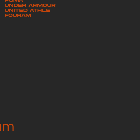
PUMA
UNDER ARMOUR
UNITED ATHLE
FOURAM
am