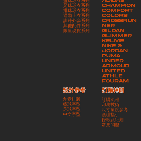
籃球球衣系列
ADIDAS
足球球衣系列
CHAMPION
排球球衣系列
COMFORT
運動上衣系列
COLORS
訓練外套系列
CROSSRUN
其他配件系列
NER
​限量現貨系列
GILDAN
GLIMMER
KELME
NIKE &
JORDAN
PUMA
UNDER
ARMOUR
UNITED
ATHLE
FOURAM
訂購相關
設計參考
創意排版
訂購流程
籃球字型
印刷技術
足球字型
尺寸量度參考
​中文字型
護理指引
條款及細則
​常見問題