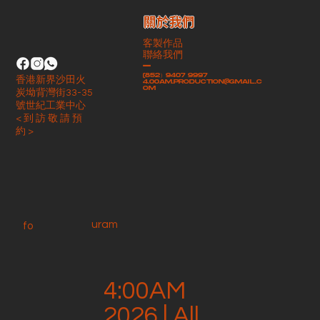
​關於我們
客製作品
聯絡我們
-
(852）9407 9997
香港新界沙田火
4.00am.production@gmail.c
om
炭坳背灣街33-35
號世紀工業中心
< 到 訪 敬 請 預
約 >
uram
fo
4:00AM
2026 | All