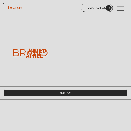
uram
fo
CONTACT US
BRAND
UNITED
ATHLE
運動上衣