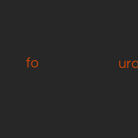
fo
ur