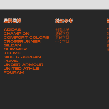
品牌目錄
設計參考
ADIDAS
創意排版
CHAMPION
籃球字型
COMFORT COLORS
足球字型
CROSSRUNNER
​中文字型
GILDAN
GLIMMER
KELME
NIKE & JORDAN
PUMA
UNDER ARMOUR
UNITED ATHLE
FOURAM