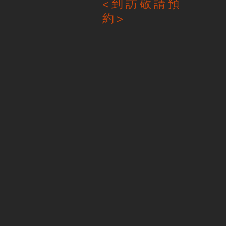
< 到 訪 敬 請 預
約 >