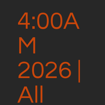
4:00A
M
2026 |
All