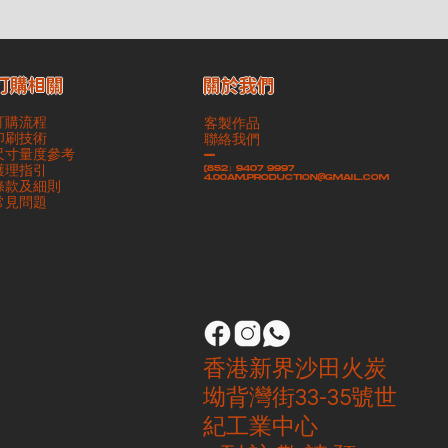
​關於我們
訂購相關
訂購流程
客製作品
印刷技術
聯絡我們
尺寸量度參考
-
護理指引
(852）9407 9997
4.00am.production@gmail.com
條款及細則
​常見問題
香港新界沙田火炭
坳背灣街33-35號世
紀工業中心