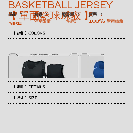
BASKETBALL JERSEY
【 單面籃球球衣 】
​品牌 ：
​質料 ：
​貨存 ：
​起訂量 ：
100% 聚酯纖維
停產限量
一件起訂
NIKE
【 顏色 】COLORS
【 細節 】DETAILS
【 尺寸 】SIZE