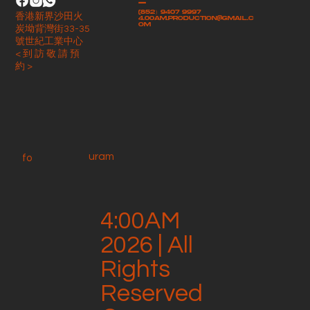
-
(852）9407 9997
香港新界沙田火
4.00am.production@gmail.c
om
炭坳背灣街33-35
號世紀工業中心
< 到 訪 敬 請 預
約 >
uram
fo
4:00AM
2026 | All
Rights
Reserved