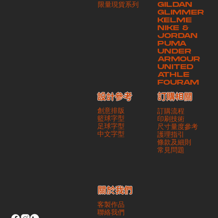
​限量現貨系列
GILDAN
本公司將保證貨品安全到達第三方手中。如第三方在運送過程中引致任何
GLIMMER
有關貨品之遺失、損毀、誤投或運送延誤，本公司一律不負責
KELME
NIKE &
JORDAN
PUMA
UNDER
ARMOUR
UNITED
ATHLE
FOURAM
訂購相關
設計參考
創意排版
訂購流程
籃球字型
印刷技術
足球字型
尺寸量度參考
​中文字型
護理指引
條款及細則
​常見問題
​關於我們
客製作品
聯絡我們