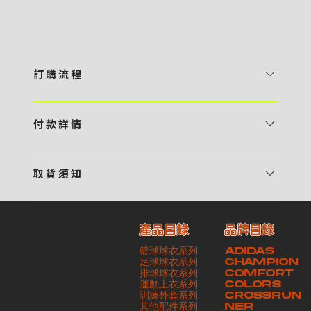
訂 購 流 程
1 / 挑選款式及設計 貴客可瀏覽 4:00AM 官方網站或親臨工作室〈 需
預 約 〉，參看官網上的商品目錄和作品照片去選擇心儀的款式，同時可
付 款 詳 情
自行設計，根據個人喜好去配置顏色、文字，圖像以及大小比例 任何款
貴客可選擇以下方式繳付貨款： ・ 親臨工作室現金支付 < 需 預 約 >
式設計上的問題，歡迎向 4AM 團隊職員查詢 2 / 提交定制資料及獲取
・ Payme ・ 現金機入數 ・ 銀行櫃檯入數 ・ ATM自動櫃員機轉帳 ・
報價 貴客可透過電郵方式或 WhatsApp 平台提交定製資料，4AM 團
取 貨 須 知
e-Banking 網上銀行 ・ 轉數快 FPS ・ 公司 / 個人劃線支票 - 貴客所
隊會盡快聯絡貴客，進一步確認款式設計上的細節，並根據訂購內容進行
貴客可選擇以下方式提取所訂購之貨品： ​・ 工作室自取 < 需 預 約 > ｜
訂購之金額以港幣計算 - 本公司將依據貴客所提供之電郵地址發送貨款
報價 3 / 確實訂單及緻付訂金 4AM 團隊依照訂購細項製作設計稿件及
請與4AM團隊職員聯絡預約取貨時間｜​ ・ GoGoVan ｜即日完成配送
交易單據。如貴客欲更改電郵地址，請與 4AM 團隊聯絡 - 貴客的付款
相關價目，貴客最終確認後將獲取正式完整單據，請安排繳付貨款訂金以
產品目錄
品牌目錄
服務｜運費由貴客現金支付司機｜ ・ 順豐速運 ｜貨件運送需要多於2－
記錄可透過電郵 或 WhatsApp平台（ 請註明訂單編號 ）交予4AM 團
啟動貨品製作 4 / 商品印製 訂金核實後，4AM 團隊將隨即開始製作 5
籃球球衣系列
ADIDAS
3個工作天｜到付｜​ - 貴客請於貨品可取日起之 10 個工作天內安排提取
隊核實有關款項 - 任何轉帳或換匯交易手續費等額外費用，一概不歸屬
/ 貨品提取 商品製作完成後，4AM 團隊將聯絡貴客安排貨款餘額及提取
足球球衣系列
CHAMPION
貨品，如逾期未取，本公司將不予保存相關貨品。有關貨款訂金將不予歸
本公司之責任 - 貴客請於收獲本公司正式訂購單據後 3 個工作天內安排
排球球衣系列
貨品。貴客可選擇最適合的付款方式以及取貨安排
COMFORT
運動上衣系列
COLORS
還，貴客仍須負責貨款餘額 - 貴客請於收貨時小心核對貨品數量及檢查
付款。如未能按期繳付所需款項，貴客須緻交因逾期所衍生之額外行政費
訓練外套系列
CROSSRUN
貨品品質 - 基於 S.F. Express / GoGoVan 等託運商為第三方服務，
用
其他配件系列
NER