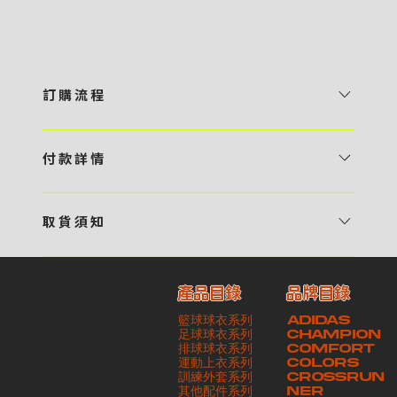
訂 購 流 程
1 / 挑選款式及設計 貴客可瀏覽 4:00AM 官方網站或親臨工作室〈 需
預 約 〉，參看官網上的商品目錄和作品照片去選擇心儀的款式，同時可
付 款 詳 情
自行設計，根據個人喜好去配置顏色、文字，圖像以及大小比例 任何款
貴客可選擇以下方式繳付貨款： ・ 親臨工作室現金支付 < 需 預 約 >
式設計上的問題，歡迎向 4AM 團隊職員查詢 2 / 提交定制資料及獲取
・ Payme ・ 現金機入數 ・ 銀行櫃檯入數 ・ ATM自動櫃員機轉帳 ・
報價 貴客可透過電郵方式或 WhatsApp 平台提交定製資料，4AM 團
取 貨 須 知
e-Banking 網上銀行 ・ 轉數快 FPS ・ 公司 / 個人劃線支票 - 貴客所
隊會盡快聯絡貴客，進一步確認款式設計上的細節，並根據訂購內容進行
貴客可選擇以下方式提取所訂購之貨品： ​・ 工作室自取 < 需 預 約 > ｜
訂購之金額以港幣計算 - 本公司將依據貴客所提供之電郵地址發送貨款
報價 3 / 確實訂單及緻付訂金 4AM 團隊依照訂購細項製作設計稿件及
請與4AM團隊職員聯絡預約取貨時間｜​ ・ GoGoVan ｜即日完成配送
交易單據。如貴客欲更改電郵地址，請與 4AM 團隊聯絡 - 貴客的付款
相關價目，貴客最終確認後將獲取正式完整單據，請安排繳付貨款訂金以
產品目錄
品牌目錄
服務｜運費由貴客現金支付司機｜ ・ 順豐速運 ｜貨件運送需要多於2－
記錄可透過電郵 或 WhatsApp平台（ 請註明訂單編號 ）交予4AM 團
啟動貨品製作 4 / 商品印製 訂金核實後，4AM 團隊將隨即開始製作 5
籃球球衣系列
ADIDAS
3個工作天｜到付｜​ - 貴客請於貨品可取日起之 10 個工作天內安排提取
隊核實有關款項 - 任何轉帳或換匯交易手續費等額外費用，一概不歸屬
/ 貨品提取 商品製作完成後，4AM 團隊將聯絡貴客安排貨款餘額及提取
足球球衣系列
CHAMPION
貨品，如逾期未取，本公司將不予保存相關貨品。有關貨款訂金將不予歸
本公司之責任 - 貴客請於收獲本公司正式訂購單據後 3 個工作天內安排
排球球衣系列
貨品。貴客可選擇最適合的付款方式以及取貨安排
COMFORT
運動上衣系列
COLORS
還，貴客仍須負責貨款餘額 - 貴客請於收貨時小心核對貨品數量及檢查
付款。如未能按期繳付所需款項，貴客須緻交因逾期所衍生之額外行政費
訓練外套系列
CROSSRUN
貨品品質 - 基於 S.F. Express / GoGoVan 等託運商為第三方服務，
用
其他配件系列
NER