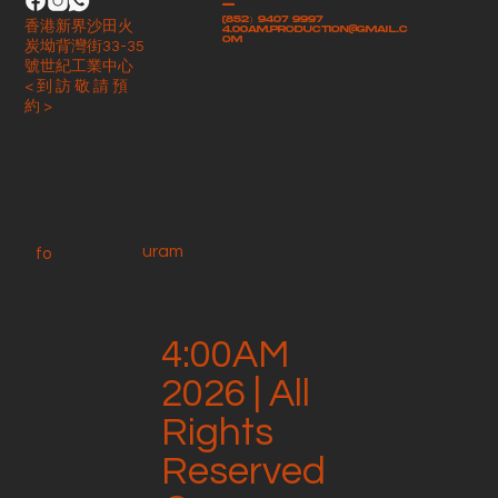
-
(852）9407 9997
香港新界沙田火
4.00am.production@gmail.c
om
炭坳背灣街33-35
號世紀工業中心
< 到 訪 敬 請 預
約 >
uram
fo
4:00AM
2026 | All
Rights
Reserved