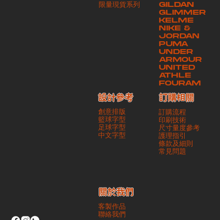
​限量現貨系列
GILDAN
本公司將保證貨品安全到達第三方手中。如第三方在運送過程中引致任何
GLIMMER
有關貨品之遺失、損毀、誤投或運送延誤，本公司一律不負責
KELME
NIKE &
JORDAN
PUMA
UNDER
ARMOUR
UNITED
ATHLE
FOURAM
訂購相關
設計參考
創意排版
訂購流程
籃球字型
印刷技術
足球字型
尺寸量度參考
​中文字型
護理指引
條款及細則
​常見問題
​關於我們
客製作品
聯絡我們