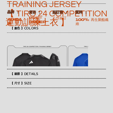
TRAINING JERSEY
【 TIRO 24 COMPETITION
​品牌 ：
​質料 ：
​貨存 ：
​起訂量 ：
Pre-
八件起訂
ADIDA
100% 再生聚酯纖
運動訓練上衣 】
order
S
維
【 顏色 】COLORS
【 細節 】DETAILS
【 尺寸 】SIZE