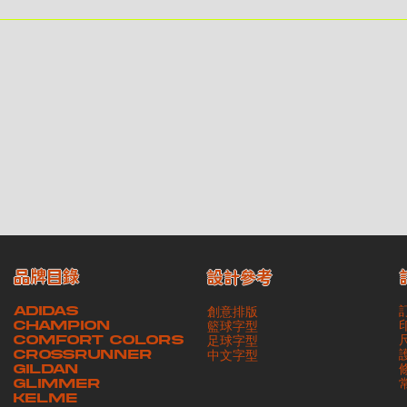
 需 預 約 > ｜請與4AM團隊職員聯絡預約取貨時間｜​ ・ GoGoVan ｜即日完成配送服
之 10 個工作天內安排提取貨品，如逾期未取，本公司將不予保存相關貨品。有關貨款訂金將不
 / GoGoVan 等託運商為第三方服務，本公司將保證貨品安全到達第三方手中。如第三方在運
品牌目錄
設計參考
ADIDAS
創意排版
CHAMPION
籃球字型
COMFORT COLORS
足球字型
CROSSRUNNER
​中文字型
GILDAN
GLIMMER
KELME