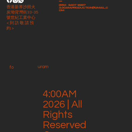
-
(852）9407 9997
香港新界沙田火
4.00am.production@gmail.c
om
炭坳背灣街33-35
號世紀工業中心
< 到 訪 敬 請 預
約 >
uram
fo
4:00AM
2026 | All
Rights
Reserved