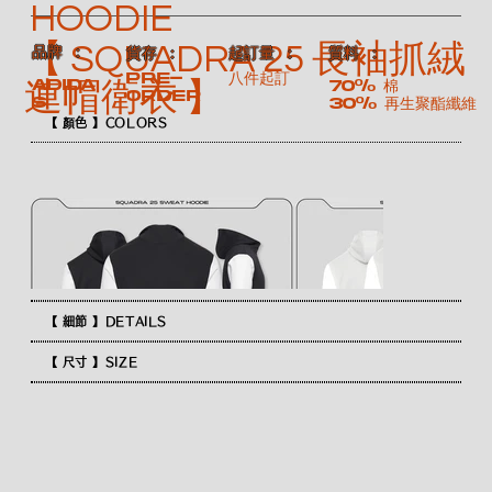
HOODIE
【 SQUADRA 25 長袖抓絨
​品牌 ：
​質料 ：
​貨存 ：
​起訂量 ：
Pre-
八件起訂
ADIDA
70% 棉
連帽衛衣 】
order
S
30% 再生聚酯纖維
【 顏色 】COLORS
【 細節 】DETAILS
【 尺寸 】SIZE