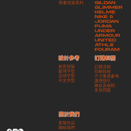
​限量現貨系列
GILDAN
本公司將保證貨品安全到達第三方手中。如第三方在運送過程中引致任何
GLIMMER
有關貨品之遺失、損毀、誤投或運送延誤，本公司一律不負責
KELME
NIKE &
JORDAN
PUMA
UNDER
ARMOUR
UNITED
ATHLE
FOURAM
訂購相關
設計參考
創意排版
訂購流程
籃球字型
印刷技術
足球字型
尺寸量度參考
​中文字型
護理指引
條款及細則
​常見問題
​關於我們
客製作品
聯絡我們