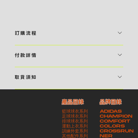
訂 購 流 程
1 / 挑選款式及設計 貴客可瀏覽 4:00AM 官方網站或親臨工作室〈 需
預 約 〉，參看官網上的商品目錄和作品照片去選擇心儀的款式，同時可
付 款 詳 情
自行設計，根據個人喜好去配置顏色、文字，圖像以及大小比例 任何款
貴客可選擇以下方式繳付貨款： ・ 親臨工作室現金支付 < 需 預 約 >
式設計上的問題，歡迎向 4AM 團隊職員查詢 2 / 提交定制資料及獲取
・ Payme ・ 現金機入數 ・ 銀行櫃檯入數 ・ ATM自動櫃員機轉帳 ・
報價 貴客可透過電郵方式或 WhatsApp 平台提交定製資料，4AM 團
取 貨 須 知
e-Banking 網上銀行 ・ 轉數快 FPS ・ 公司 / 個人劃線支票 - 貴客所
隊會盡快聯絡貴客，進一步確認款式設計上的細節，並根據訂購內容進行
貴客可選擇以下方式提取所訂購之貨品： ​・ 工作室自取 < 需 預 約 > ｜
訂購之金額以港幣計算 - 本公司將依據貴客所提供之電郵地址發送貨款
報價 3 / 確實訂單及緻付訂金 4AM 團隊依照訂購細項製作設計稿件及
請與4AM團隊職員聯絡預約取貨時間｜​ ・ GoGoVan ｜即日完成配送
交易單據。如貴客欲更改電郵地址，請與 4AM 團隊聯絡 - 貴客的付款
相關價目，貴客最終確認後將獲取正式完整單據，請安排繳付貨款訂金以
產品目錄
品牌目錄
服務｜運費由貴客現金支付司機｜ ・ 順豐速運 ｜貨件運送需要多於2－
記錄可透過電郵 或 WhatsApp平台（ 請註明訂單編號 ）交予4AM 團
啟動貨品製作 4 / 商品印製 訂金核實後，4AM 團隊將隨即開始製作 5
籃球球衣系列
ADIDAS
3個工作天｜到付｜​ - 貴客請於貨品可取日起之 10 個工作天內安排提取
隊核實有關款項 - 任何轉帳或換匯交易手續費等額外費用，一概不歸屬
/ 貨品提取 商品製作完成後，4AM 團隊將聯絡貴客安排貨款餘額及提取
足球球衣系列
CHAMPION
貨品，如逾期未取，本公司將不予保存相關貨品。有關貨款訂金將不予歸
本公司之責任 - 貴客請於收獲本公司正式訂購單據後 3 個工作天內安排
排球球衣系列
貨品。貴客可選擇最適合的付款方式以及取貨安排
COMFORT
運動上衣系列
COLORS
還，貴客仍須負責貨款餘額 - 貴客請於收貨時小心核對貨品數量及檢查
付款。如未能按期繳付所需款項，貴客須緻交因逾期所衍生之額外行政費
訓練外套系列
CROSSRUN
貨品品質 - 基於 S.F. Express / GoGoVan 等託運商為第三方服務，
用
其他配件系列
NER