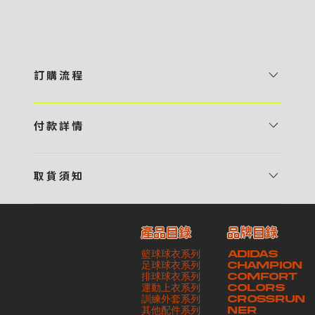
訂 購 流 程
1 / 挑選款式及設計 貴客可瀏覽 4:00AM 官方網站或親臨工作室〈 需
預 約 〉，參看官網上的商品目錄和作品照片去選擇心儀的款式，同時可
付 款 詳 情
自行設計，根據個人喜好去配置顏色、文字，圖像以及大小比例 任何款
貴客可選擇以下方式繳付貨款： ・ 親臨工作室現金支付 < 需 預 約 >
式設計上的問題，歡迎向 4AM 團隊職員查詢 2 / 提交定制資料及獲取
・ Payme ・ 現金機入數 ・ 銀行櫃檯入數 ・ ATM自動櫃員機轉帳 ・
報價 貴客可透過電郵方式或 WhatsApp 平台提交定製資料，4AM 團
取 貨 須 知
e-Banking 網上銀行 ・ 轉數快 FPS ・ 公司 / 個人劃線支票 - 貴客所
隊會盡快聯絡貴客，進一步確認款式設計上的細節，並根據訂購內容進行
貴客可選擇以下方式提取所訂購之貨品： ​・ 工作室自取 < 需 預 約 > ｜
訂購之金額以港幣計算 - 本公司將依據貴客所提供之電郵地址發送貨款
報價 3 / 確實訂單及緻付訂金 4AM 團隊依照訂購細項製作設計稿件及
請與4AM團隊職員聯絡預約取貨時間｜​ ・ GoGoVan ｜即日完成配送
交易單據。如貴客欲更改電郵地址，請與 4AM 團隊聯絡 - 貴客的付款
相關價目，貴客最終確認後將獲取正式完整單據，請安排繳付貨款訂金以
產品目錄
品牌目錄
服務｜運費由貴客現金支付司機｜ ・ 順豐速運 ｜貨件運送需要多於2－
記錄可透過電郵 或 WhatsApp平台（ 請註明訂單編號 ）交予4AM 團
啟動貨品製作 4 / 商品印製 訂金核實後，4AM 團隊將隨即開始製作 5
籃球球衣系列
ADIDAS
3個工作天｜到付｜​ - 貴客請於貨品可取日起之 10 個工作天內安排提取
隊核實有關款項 - 任何轉帳或換匯交易手續費等額外費用，一概不歸屬
/ 貨品提取 商品製作完成後，4AM 團隊將聯絡貴客安排貨款餘額及提取
足球球衣系列
CHAMPION
貨品，如逾期未取，本公司將不予保存相關貨品。有關貨款訂金將不予歸
本公司之責任 - 貴客請於收獲本公司正式訂購單據後 3 個工作天內安排
排球球衣系列
貨品。貴客可選擇最適合的付款方式以及取貨安排
COMFORT
運動上衣系列
COLORS
還，貴客仍須負責貨款餘額 - 貴客請於收貨時小心核對貨品數量及檢查
付款。如未能按期繳付所需款項，貴客須緻交因逾期所衍生之額外行政費
訓練外套系列
CROSSRUN
貨品品質 - 基於 S.F. Express / GoGoVan 等託運商為第三方服務，
用
其他配件系列
NER