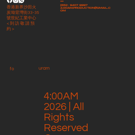
-
(852）9407 9997
香港新界沙田火
4.00am.production@gmail.c
om
炭坳背灣街33-35
號世紀工業中心
< 到 訪 敬 請 預
約 >
uram
fo
4:00AM
2026 | All
Rights
Reserved