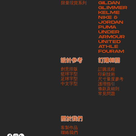
​限量現貨系列
GILDAN
本公司將保證貨品安全到達第三方手中。如第三方在運送過程中引致任何
GLIMMER
有關貨品之遺失、損毀、誤投或運送延誤，本公司一律不負責
KELME
NIKE &
JORDAN
PUMA
UNDER
ARMOUR
UNITED
ATHLE
FOURAM
訂購相關
設計參考
創意排版
訂購流程
籃球字型
印刷技術
足球字型
尺寸量度參考
​中文字型
護理指引
條款及細則
​常見問題
​關於我們
客製作品
聯絡我們