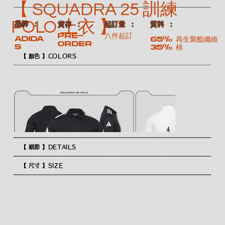
【 SQUADRA 25 訓練
POLO 上衣 】
​品牌 ：
​質料 ：
​貨存 ：
​起訂量 ：
Pre-
八件起訂
ADIDA
65% 再生聚酯纖維
order
S
35% 棉
【 顏色 】COLORS
【 細節 】DETAILS
【 尺寸 】SIZE