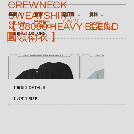
CREWNECK
SWEATSHIRT
​品牌 ：
​質料 ：
​貨存 ：
​起訂量 ：
Pre-
八件起訂
GILDA
50% 棉
【 88000 HEAVY BLEND
order
N
50% 滌綸
圓領衛衣 】
【 顏色 】COLORS
【 細節 】DETAILS
【 尺寸 】SIZE