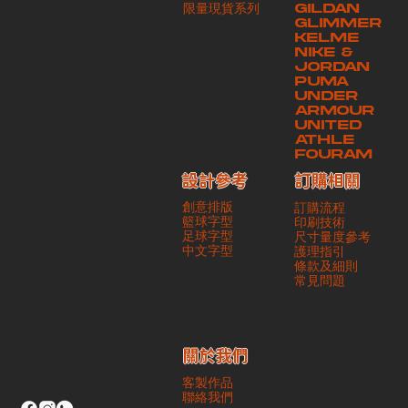
​限量現貨系列
GILDAN
本公司將保證貨品安全到達第三方手中。如第三方在運送過程中引致任何
GLIMMER
有關貨品之遺失、損毀、誤投或運送延誤，本公司一律不負責
KELME
NIKE &
JORDAN
PUMA
UNDER
ARMOUR
UNITED
ATHLE
FOURAM
訂購相關
設計參考
創意排版
訂購流程
籃球字型
印刷技術
足球字型
尺寸量度參考
​中文字型
護理指引
條款及細則
​常見問題
​關於我們
客製作品
聯絡我們