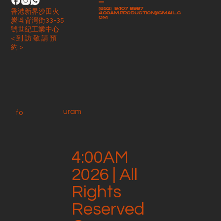
-
(852）9407 9997
香港新界沙田火
4.00am.production@gmail.c
om
炭坳背灣街33-35
號世紀工業中心
< 到 訪 敬 請 預
約 >
uram
fo
4:00AM
2026 | All
Rights
Reserved