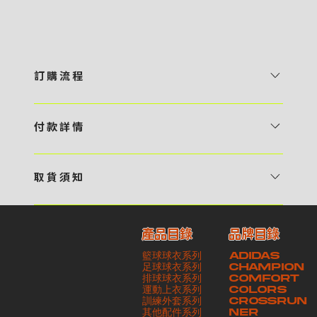
訂 購 流 程
1 / 挑選款式及設計 貴客可瀏覽 4:00AM 官方網站或親臨工作室〈 需
預 約 〉，參看官網上的商品目錄和作品照片去選擇心儀的款式，同時可
付 款 詳 情
自行設計，根據個人喜好去配置顏色、文字，圖像以及大小比例 任何款
貴客可選擇以下方式繳付貨款： ・ 親臨工作室現金支付 < 需 預 約 >
式設計上的問題，歡迎向 4AM 團隊職員查詢 2 / 提交定制資料及獲取
・ Payme ・ 現金機入數 ・ 銀行櫃檯入數 ・ ATM自動櫃員機轉帳 ・
報價 貴客可透過電郵方式或 WhatsApp 平台提交定製資料，4AM 團
取 貨 須 知
e-Banking 網上銀行 ・ 轉數快 FPS ・ 公司 / 個人劃線支票 - 貴客所
隊會盡快聯絡貴客，進一步確認款式設計上的細節，並根據訂購內容進行
貴客可選擇以下方式提取所訂購之貨品： ​・ 工作室自取 < 需 預 約 > ｜
訂購之金額以港幣計算 - 本公司將依據貴客所提供之電郵地址發送貨款
報價 3 / 確實訂單及緻付訂金 4AM 團隊依照訂購細項製作設計稿件及
請與4AM團隊職員聯絡預約取貨時間｜​ ・ GoGoVan ｜即日完成配送
交易單據。如貴客欲更改電郵地址，請與 4AM 團隊聯絡 - 貴客的付款
相關價目，貴客最終確認後將獲取正式完整單據，請安排繳付貨款訂金以
產品目錄
品牌目錄
服務｜運費由貴客現金支付司機｜ ・ 順豐速運 ｜貨件運送需要多於2－
記錄可透過電郵 或 WhatsApp平台（ 請註明訂單編號 ）交予4AM 團
啟動貨品製作 4 / 商品印製 訂金核實後，4AM 團隊將隨即開始製作 5
籃球球衣系列
ADIDAS
3個工作天｜到付｜​ - 貴客請於貨品可取日起之 10 個工作天內安排提取
隊核實有關款項 - 任何轉帳或換匯交易手續費等額外費用，一概不歸屬
/ 貨品提取 商品製作完成後，4AM 團隊將聯絡貴客安排貨款餘額及提取
足球球衣系列
CHAMPION
貨品，如逾期未取，本公司將不予保存相關貨品。有關貨款訂金將不予歸
本公司之責任 - 貴客請於收獲本公司正式訂購單據後 3 個工作天內安排
排球球衣系列
貨品。貴客可選擇最適合的付款方式以及取貨安排
COMFORT
運動上衣系列
COLORS
還，貴客仍須負責貨款餘額 - 貴客請於收貨時小心核對貨品數量及檢查
付款。如未能按期繳付所需款項，貴客須緻交因逾期所衍生之額外行政費
訓練外套系列
CROSSRUN
貨品品質 - 基於 S.F. Express / GoGoVan 等託運商為第三方服務，
用
其他配件系列
NER