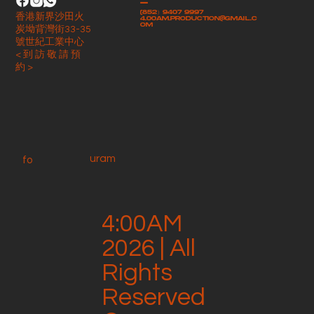
-
(852）9407 9997
香港新界沙田火
4.00am.production@gmail.c
om
炭坳背灣街33-35
號世紀工業中心
< 到 訪 敬 請 預
約 >
uram
fo
4:00AM
2026 | All
Rights
Reserved