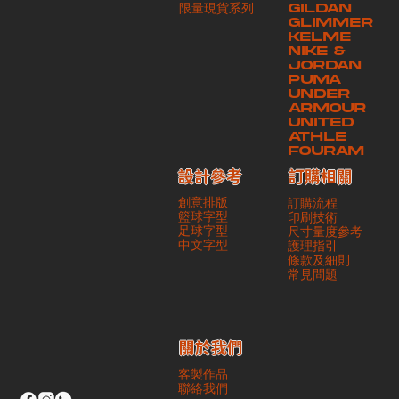
​限量現貨系列
GILDAN
本公司將保證貨品安全到達第三方手中。如第三方在運送過程中引致任何
GLIMMER
有關貨品之遺失、損毀、誤投或運送延誤，本公司一律不負責
KELME
NIKE &
JORDAN
PUMA
UNDER
ARMOUR
UNITED
ATHLE
FOURAM
訂購相關
設計參考
創意排版
訂購流程
籃球字型
印刷技術
足球字型
尺寸量度參考
​中文字型
護理指引
條款及細則
​常見問題
​關於我們
客製作品
聯絡我們