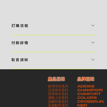
訂 購 流 程
1 / 挑選款式及設計 貴客可瀏覽 4:00AM 官方網站或親臨工作室〈 需
預 約 〉，參看官網上的商品目錄和作品照片去選擇心儀的款式，同時可
付 款 詳 情
自行設計，根據個人喜好去配置顏色、文字，圖像以及大小比例 任何款
貴客可選擇以下方式繳付貨款： ・ 親臨工作室現金支付 < 需 預 約 >
式設計上的問題，歡迎向 4AM 團隊職員查詢 2 / 提交定制資料及獲取
・ Payme ・ 現金機入數 ・ 銀行櫃檯入數 ・ ATM自動櫃員機轉帳 ・
報價 貴客可透過電郵方式或 WhatsApp 平台提交定製資料，4AM 團
取 貨 須 知
e-Banking 網上銀行 ・ 轉數快 FPS ・ 公司 / 個人劃線支票 - 貴客所
隊會盡快聯絡貴客，進一步確認款式設計上的細節，並根據訂購內容進行
貴客可選擇以下方式提取所訂購之貨品： ​・ 工作室自取 < 需 預 約 > ｜
訂購之金額以港幣計算 - 本公司將依據貴客所提供之電郵地址發送貨款
報價 3 / 確實訂單及緻付訂金 4AM 團隊依照訂購細項製作設計稿件及
請與4AM團隊職員聯絡預約取貨時間｜​ ・ GoGoVan ｜即日完成配送
交易單據。如貴客欲更改電郵地址，請與 4AM 團隊聯絡 - 貴客的付款
相關價目，貴客最終確認後將獲取正式完整單據，請安排繳付貨款訂金以
產品目錄
品牌目錄
服務｜運費由貴客現金支付司機｜ ・ 順豐速運 ｜貨件運送需要多於2－
記錄可透過電郵 或 WhatsApp平台（ 請註明訂單編號 ）交予4AM 團
啟動貨品製作 4 / 商品印製 訂金核實後，4AM 團隊將隨即開始製作 5
籃球球衣系列
ADIDAS
3個工作天｜到付｜​ - 貴客請於貨品可取日起之 10 個工作天內安排提取
隊核實有關款項 - 任何轉帳或換匯交易手續費等額外費用，一概不歸屬
/ 貨品提取 商品製作完成後，4AM 團隊將聯絡貴客安排貨款餘額及提取
足球球衣系列
CHAMPION
貨品，如逾期未取，本公司將不予保存相關貨品。有關貨款訂金將不予歸
本公司之責任 - 貴客請於收獲本公司正式訂購單據後 3 個工作天內安排
排球球衣系列
貨品。貴客可選擇最適合的付款方式以及取貨安排
COMFORT
運動上衣系列
COLORS
還，貴客仍須負責貨款餘額 - 貴客請於收貨時小心核對貨品數量及檢查
付款。如未能按期繳付所需款項，貴客須緻交因逾期所衍生之額外行政費
訓練外套系列
CROSSRUN
貨品品質 - 基於 S.F. Express / GoGoVan 等託運商為第三方服務，
用
其他配件系列
NER