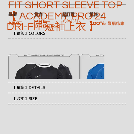
FIT SHORT SLEEVE TOP
【 ACADEMY PRO 24
​品牌 ：
​質料 ：
​貨存 ：
​起訂量 ：
Pre-
八件起訂
NIKE
100% 聚酯纖維
DRI-FIT 短袖上衣 】
order
【 顏色 】COLORS
【 細節 】DETAILS
【 尺寸 】SIZE