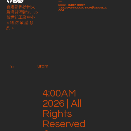
-
(852）9407 9997
香港新界沙田火
4.00am.production@gmail.c
om
炭坳背灣街33-35
號世紀工業中心
< 到 訪 敬 請 預
約 >
uram
fo
4:00AM
2026 | All
Rights
Reserved