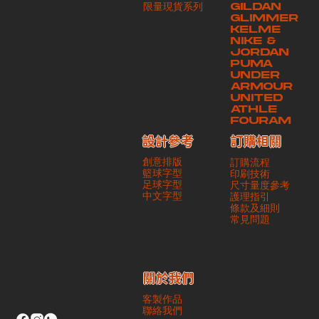
​限量現貨系列
GILDAN
本公司將保證貨品安全到達第三方手中。如第三方在運送過程中引致任何
GLIMMER
有關貨品之遺失、損毀、誤投或運送延誤，本公司一律不負責
KELME
NIKE &
JORDAN
PUMA
UNDER
ARMOUR
UNITED
ATHLE
FOURAM
訂購相關
設計參考
創意排版
訂購流程
籃球字型
印刷技術
足球字型
尺寸量度參考
​中文字型
護理指引
條款及細則
​常見問題
​關於我們
客製作品
聯絡我們