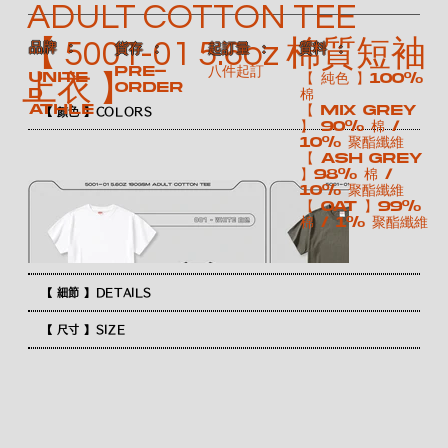
ADULT COTTON TEE
【 5001-01 5.6oz 棉質短袖
​品牌 ：
​質料 ：
​貨存 ：
​起訂量 ：
Pre-
八件起訂
UNITE
【 純色 】100%
上衣 】
order
D
棉
ATHLE
【 Mix Grey
【 顏色 】COLORS
】 90% 棉 /
10% 聚酯纖維
【 Ash Grey
】98% 棉 /
10% 聚酯纖維
【 Oat 】99%
棉 / 1% 聚酯纖維
【 細節 】DETAILS
【 尺寸 】SIZE