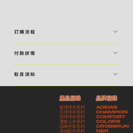
訂 購 流 程
1 / 挑選款式及設計 貴客可瀏覽 4:00AM 官方網站或親臨工作室〈 需
預 約 〉，參看官網上的商品目錄和作品照片去選擇心儀的款式，同時可
付 款 詳 情
自行設計，根據個人喜好去配置顏色、文字，圖像以及大小比例 任何款
貴客可選擇以下方式繳付貨款： ・ 親臨工作室現金支付 < 需 預 約 >
式設計上的問題，歡迎向 4AM 團隊職員查詢 2 / 提交定制資料及獲取
・ Payme ・ 現金機入數 ・ 銀行櫃檯入數 ・ ATM自動櫃員機轉帳 ・
報價 貴客可透過電郵方式或 WhatsApp 平台提交定製資料，4AM 團
取 貨 須 知
e-Banking 網上銀行 ・ 轉數快 FPS ・ 公司 / 個人劃線支票 - 貴客所
隊會盡快聯絡貴客，進一步確認款式設計上的細節，並根據訂購內容進行
貴客可選擇以下方式提取所訂購之貨品： ​・ 工作室自取 < 需 預 約 > ｜
訂購之金額以港幣計算 - 本公司將依據貴客所提供之電郵地址發送貨款
報價 3 / 確實訂單及緻付訂金 4AM 團隊依照訂購細項製作設計稿件及
請與4AM團隊職員聯絡預約取貨時間｜​ ・ GoGoVan ｜即日完成配送
交易單據。如貴客欲更改電郵地址，請與 4AM 團隊聯絡 - 貴客的付款
相關價目，貴客最終確認後將獲取正式完整單據，請安排繳付貨款訂金以
產品目錄
品牌目錄
服務｜運費由貴客現金支付司機｜ ・ 順豐速運 ｜貨件運送需要多於2－
記錄可透過電郵 或 WhatsApp平台（ 請註明訂單編號 ）交予4AM 團
啟動貨品製作 4 / 商品印製 訂金核實後，4AM 團隊將隨即開始製作 5
籃球球衣系列
ADIDAS
3個工作天｜到付｜​ - 貴客請於貨品可取日起之 10 個工作天內安排提取
隊核實有關款項 - 任何轉帳或換匯交易手續費等額外費用，一概不歸屬
/ 貨品提取 商品製作完成後，4AM 團隊將聯絡貴客安排貨款餘額及提取
足球球衣系列
CHAMPION
貨品，如逾期未取，本公司將不予保存相關貨品。有關貨款訂金將不予歸
本公司之責任 - 貴客請於收獲本公司正式訂購單據後 3 個工作天內安排
排球球衣系列
貨品。貴客可選擇最適合的付款方式以及取貨安排
COMFORT
運動上衣系列
COLORS
還，貴客仍須負責貨款餘額 - 貴客請於收貨時小心核對貨品數量及檢查
付款。如未能按期繳付所需款項，貴客須緻交因逾期所衍生之額外行政費
訓練外套系列
CROSSRUN
貨品品質 - 基於 S.F. Express / GoGoVan 等託運商為第三方服務，
用
其他配件系列
NER