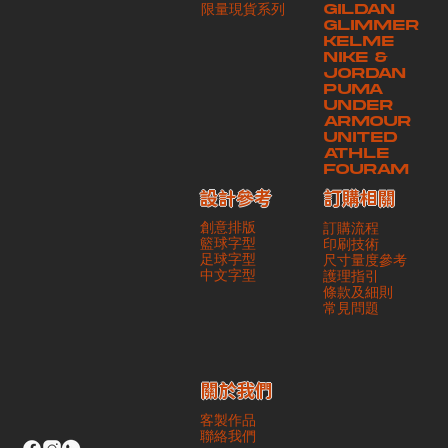
​限量現貨系列
GILDAN
本公司將保證貨品安全到達第三方手中。如第三方在運送過程中引致任何
GLIMMER
有關貨品之遺失、損毀、誤投或運送延誤，本公司一律不負責
KELME
NIKE &
JORDAN
PUMA
UNDER
ARMOUR
UNITED
ATHLE
FOURAM
訂購相關
設計參考
創意排版
訂購流程
籃球字型
印刷技術
足球字型
尺寸量度參考
​中文字型
護理指引
條款及細則
​常見問題
​關於我們
客製作品
聯絡我們