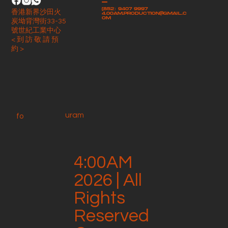
-
(852）9407 9997
香港新界沙田火
4.00am.production@gmail.c
om
炭坳背灣街33-35
號世紀工業中心
< 到 訪 敬 請 預
約 >
uram
fo
4:00AM
2026 | All
Rights
Reserved