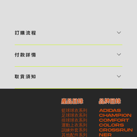
訂 購 流 程
1 / 挑選款式及設計 貴客可瀏覽 4:00AM 官方網站或親臨工作室〈 需
預 約 〉，參看官網上的商品目錄和作品照片去選擇心儀的款式，同時可
付 款 詳 情
自行設計，根據個人喜好去配置顏色、文字，圖像以及大小比例 任何款
貴客可選擇以下方式繳付貨款： ・ 親臨工作室現金支付 < 需 預 約 >
式設計上的問題，歡迎向 4AM 團隊職員查詢 2 / 提交定制資料及獲取
・ Payme ・ 現金機入數 ・ 銀行櫃檯入數 ・ ATM自動櫃員機轉帳 ・
報價 貴客可透過電郵方式或 WhatsApp 平台提交定製資料，4AM 團
取 貨 須 知
e-Banking 網上銀行 ・ 轉數快 FPS ・ 公司 / 個人劃線支票 - 貴客所
隊會盡快聯絡貴客，進一步確認款式設計上的細節，並根據訂購內容進行
貴客可選擇以下方式提取所訂購之貨品： ​・ 工作室自取 < 需 預 約 > ｜
訂購之金額以港幣計算 - 本公司將依據貴客所提供之電郵地址發送貨款
報價 3 / 確實訂單及緻付訂金 4AM 團隊依照訂購細項製作設計稿件及
請與4AM團隊職員聯絡預約取貨時間｜​ ・ GoGoVan ｜即日完成配送
交易單據。如貴客欲更改電郵地址，請與 4AM 團隊聯絡 - 貴客的付款
相關價目，貴客最終確認後將獲取正式完整單據，請安排繳付貨款訂金以
產品目錄
品牌目錄
服務｜運費由貴客現金支付司機｜ ・ 順豐速運 ｜貨件運送需要多於2－
記錄可透過電郵 或 WhatsApp平台（ 請註明訂單編號 ）交予4AM 團
啟動貨品製作 4 / 商品印製 訂金核實後，4AM 團隊將隨即開始製作 5
籃球球衣系列
ADIDAS
3個工作天｜到付｜​ - 貴客請於貨品可取日起之 10 個工作天內安排提取
隊核實有關款項 - 任何轉帳或換匯交易手續費等額外費用，一概不歸屬
/ 貨品提取 商品製作完成後，4AM 團隊將聯絡貴客安排貨款餘額及提取
足球球衣系列
CHAMPION
貨品，如逾期未取，本公司將不予保存相關貨品。有關貨款訂金將不予歸
本公司之責任 - 貴客請於收獲本公司正式訂購單據後 3 個工作天內安排
排球球衣系列
貨品。貴客可選擇最適合的付款方式以及取貨安排
COMFORT
運動上衣系列
COLORS
還，貴客仍須負責貨款餘額 - 貴客請於收貨時小心核對貨品數量及檢查
付款。如未能按期繳付所需款項，貴客須緻交因逾期所衍生之額外行政費
訓練外套系列
CROSSRUN
貨品品質 - 基於 S.F. Express / GoGoVan 等託運商為第三方服務，
用
其他配件系列
NER