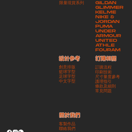
​限量現貨系列
GILDAN
本公司將保證貨品安全到達第三方手中。如第三方在運送過程中引致任何
GLIMMER
有關貨品之遺失、損毀、誤投或運送延誤，本公司一律不負責
KELME
NIKE &
JORDAN
PUMA
UNDER
ARMOUR
UNITED
ATHLE
FOURAM
訂購相關
設計參考
創意排版
訂購流程
籃球字型
印刷技術
足球字型
尺寸量度參考
​中文字型
護理指引
條款及細則
​常見問題
​關於我們
客製作品
聯絡我們