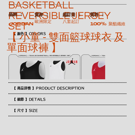
BASKETBALL
REVERSIBLE JERSEY
​品牌 ：
​質料 ：
​貨存 ：
​起訂量 ：
歐洲限定
八套起訂
SET
100% 聚酯纖維
JORDAN
【 小童 - 雙面籃球球衣 及
【 顏色 】COLORS
單面球褲 】
【 商品詳情 】PRODUCT DESCRIPTION
【 細節 】DETAILS
【 尺寸 】SIZE