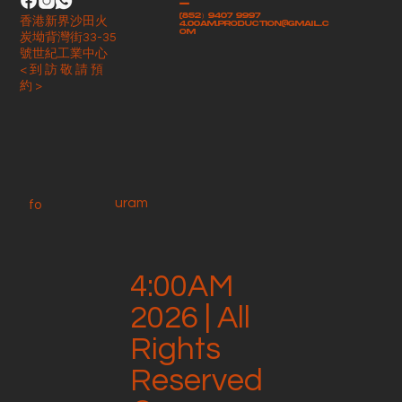
-
(852）9407 9997
香港新界沙田火
4.00am.production@gmail.c
om
炭坳背灣街33-35
號世紀工業中心
< 到 訪 敬 請 預
約 >
uram
fo
4:00AM
2026 | All
Rights
Reserved