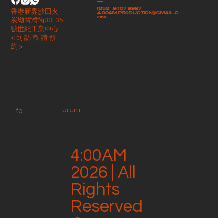
-
(852）9407 9997
香港新界沙田火
4.00am.production@gmail.c
om
炭坳背灣街33-35
號世紀工業中心
< 到 訪 敬 請 預
約 >
uram
fo
4:00AM
2026 | All
Rights
Reserved