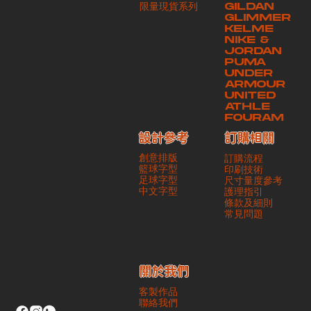
​限量現貨系列
GILDAN
本公司將保證貨品安全到達第三方手中。如第三方在運送過程中引致任何
GLIMMER
有關貨品之遺失、損毀、誤投或運送延誤，本公司一律不負責
KELME
NIKE &
JORDAN
PUMA
UNDER
ARMOUR
UNITED
ATHLE
FOURAM
訂購相關
設計參考
創意排版
訂購流程
籃球字型
印刷技術
足球字型
尺寸量度參考
​中文字型
護理指引
條款及細則
​常見問題
​關於我們
客製作品
聯絡我們