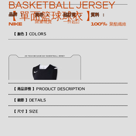
BASKETBALL JERSEY
【 單面籃球球衣 】
​品牌 ：
​質料 ：
​貨存 ：
​起訂量 ：
限量現貨
一件起訂
100% 聚酯纖維
NIKE
【 顏色 】COLORS
【 商品詳情 】PRODUCT DESCRIPTION
【 細節 】DETAILS
【 尺寸 】SIZE