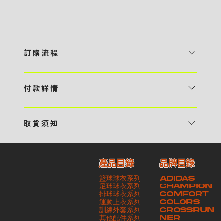
訂 購 流 程
1 / 挑選款式及設計 貴客可瀏覽 4:00AM 官方網站或親臨工作室〈 需
預 約 〉，參看官網上的商品目錄和作品照片去選擇心儀的款式，同時可
付 款 詳 情
自行設計，根據個人喜好去配置顏色、文字，圖像以及大小比例 任何款
貴客可選擇以下方式繳付貨款： ・ 親臨工作室現金支付 < 需 預 約 >
式設計上的問題，歡迎向 4AM 團隊職員查詢 2 / 提交定制資料及獲取
・ Payme ・ 現金機入數 ・ 銀行櫃檯入數 ・ ATM自動櫃員機轉帳 ・
報價 貴客可透過電郵方式或 WhatsApp 平台提交定製資料，4AM 團
取 貨 須 知
e-Banking 網上銀行 ・ 轉數快 FPS ・ 公司 / 個人劃線支票 - 貴客所
隊會盡快聯絡貴客，進一步確認款式設計上的細節，並根據訂購內容進行
貴客可選擇以下方式提取所訂購之貨品： ​・ 工作室自取 < 需 預 約 > ｜
訂購之金額以港幣計算 - 本公司將依據貴客所提供之電郵地址發送貨款
報價 3 / 確實訂單及緻付訂金 4AM 團隊依照訂購細項製作設計稿件及
請與4AM團隊職員聯絡預約取貨時間｜​ ・ GoGoVan ｜即日完成配送
交易單據。如貴客欲更改電郵地址，請與 4AM 團隊聯絡 - 貴客的付款
相關價目，貴客最終確認後將獲取正式完整單據，請安排繳付貨款訂金以
產品目錄
品牌目錄
服務｜運費由貴客現金支付司機｜ ・ 順豐速運 ｜貨件運送需要多於2－
記錄可透過電郵 或 WhatsApp平台（ 請註明訂單編號 ）交予4AM 團
啟動貨品製作 4 / 商品印製 訂金核實後，4AM 團隊將隨即開始製作 5
籃球球衣系列
ADIDAS
3個工作天｜到付｜​ - 貴客請於貨品可取日起之 10 個工作天內安排提取
隊核實有關款項 - 任何轉帳或換匯交易手續費等額外費用，一概不歸屬
/ 貨品提取 商品製作完成後，4AM 團隊將聯絡貴客安排貨款餘額及提取
足球球衣系列
CHAMPION
貨品，如逾期未取，本公司將不予保存相關貨品。有關貨款訂金將不予歸
本公司之責任 - 貴客請於收獲本公司正式訂購單據後 3 個工作天內安排
排球球衣系列
貨品。貴客可選擇最適合的付款方式以及取貨安排
COMFORT
運動上衣系列
COLORS
還，貴客仍須負責貨款餘額 - 貴客請於收貨時小心核對貨品數量及檢查
付款。如未能按期繳付所需款項，貴客須緻交因逾期所衍生之額外行政費
訓練外套系列
CROSSRUN
貨品品質 - 基於 S.F. Express / GoGoVan 等託運商為第三方服務，
用
其他配件系列
NER