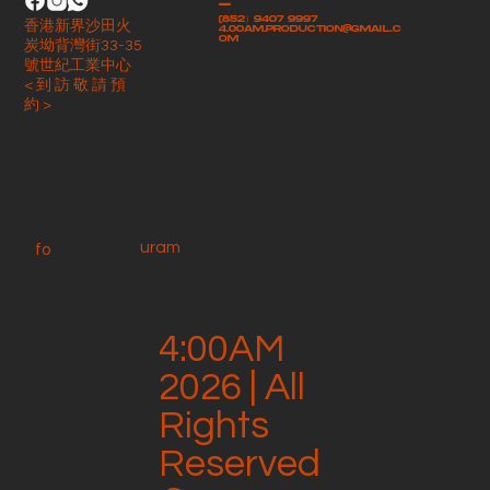
-
(852）9407 9997
香港新界沙田火
4.00am.production@gmail.c
om
炭坳背灣街33-35
號世紀工業中心
< 到 訪 敬 請 預
約 >
uram
fo
4:00AM
2026 | All
Rights
Reserved