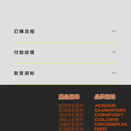
訂 購 流 程
1 / 挑選款式及設計 貴客可瀏覽 4:00AM 官方網站或親臨工作室〈 需
預 約 〉，參看官網上的商品目錄和作品照片去選擇心儀的款式，同時可
付 款 詳 情
自行設計，根據個人喜好去配置顏色、文字，圖像以及大小比例 任何款
貴客可選擇以下方式繳付貨款： ・ 親臨工作室現金支付 < 需 預 約 >
式設計上的問題，歡迎向 4AM 團隊職員查詢 2 / 提交定制資料及獲取
・ Payme ・ 現金機入數 ・ 銀行櫃檯入數 ・ ATM自動櫃員機轉帳 ・
報價 貴客可透過電郵方式或 WhatsApp 平台提交定製資料，4AM 團
取 貨 須 知
e-Banking 網上銀行 ・ 轉數快 FPS ・ 公司 / 個人劃線支票 - 貴客所
隊會盡快聯絡貴客，進一步確認款式設計上的細節，並根據訂購內容進行
貴客可選擇以下方式提取所訂購之貨品： ​・ 工作室自取 < 需 預 約 > ｜
訂購之金額以港幣計算 - 本公司將依據貴客所提供之電郵地址發送貨款
報價 3 / 確實訂單及緻付訂金 4AM 團隊依照訂購細項製作設計稿件及
請與4AM團隊職員聯絡預約取貨時間｜​ ・ GoGoVan ｜即日完成配送
交易單據。如貴客欲更改電郵地址，請與 4AM 團隊聯絡 - 貴客的付款
相關價目，貴客最終確認後將獲取正式完整單據，請安排繳付貨款訂金以
產品目錄
品牌目錄
服務｜運費由貴客現金支付司機｜ ・ 順豐速運 ｜貨件運送需要多於2－
記錄可透過電郵 或 WhatsApp平台（ 請註明訂單編號 ）交予4AM 團
啟動貨品製作 4 / 商品印製 訂金核實後，4AM 團隊將隨即開始製作 5
籃球球衣系列
ADIDAS
3個工作天｜到付｜​ - 貴客請於貨品可取日起之 10 個工作天內安排提取
隊核實有關款項 - 任何轉帳或換匯交易手續費等額外費用，一概不歸屬
/ 貨品提取 商品製作完成後，4AM 團隊將聯絡貴客安排貨款餘額及提取
足球球衣系列
CHAMPION
貨品，如逾期未取，本公司將不予保存相關貨品。有關貨款訂金將不予歸
本公司之責任 - 貴客請於收獲本公司正式訂購單據後 3 個工作天內安排
排球球衣系列
貨品。貴客可選擇最適合的付款方式以及取貨安排
COMFORT
運動上衣系列
COLORS
還，貴客仍須負責貨款餘額 - 貴客請於收貨時小心核對貨品數量及檢查
付款。如未能按期繳付所需款項，貴客須緻交因逾期所衍生之額外行政費
訓練外套系列
CROSSRUN
貨品品質 - 基於 S.F. Express / GoGoVan 等託運商為第三方服務，
用
其他配件系列
NER