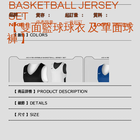
BASKETBALL JERSEY
SET
​品牌 ：
​質料 ：
​貨存 ：
​起訂量 ：
停產限量
一件起訂
【 雙面籃球球衣 及 單面球
100% 聚酯纖維
NIKE
褲 】
【 顏色 】COLORS
【 商品詳情 】PRODUCT DESCRIPTION
【 細節 】DETAILS
【 尺寸 】SIZE