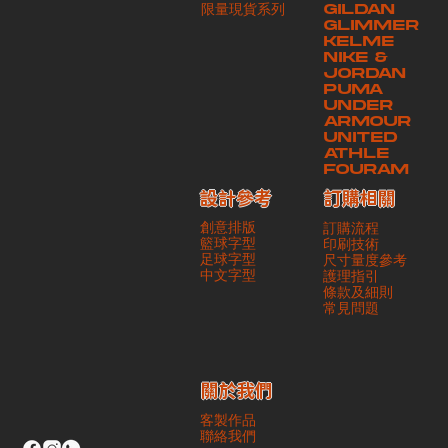
​限量現貨系列
GILDAN
本公司將保證貨品安全到達第三方手中。如第三方在運送過程中引致任何
GLIMMER
有關貨品之遺失、損毀、誤投或運送延誤，本公司一律不負責
KELME
NIKE &
JORDAN
PUMA
UNDER
ARMOUR
UNITED
ATHLE
FOURAM
訂購相關
設計參考
創意排版
訂購流程
籃球字型
印刷技術
足球字型
尺寸量度參考
​中文字型
護理指引
條款及細則
​常見問題
​關於我們
客製作品
聯絡我們