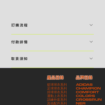
訂 購 流 程
1 / 挑選款式及設計 貴客可瀏覽 4:00AM 官方網站或親臨工作室〈 需
預 約 〉，參看官網上的商品目錄和作品照片去選擇心儀的款式，同時可
付 款 詳 情
自行設計，根據個人喜好去配置顏色、文字，圖像以及大小比例 任何款
貴客可選擇以下方式繳付貨款： ・ 親臨工作室現金支付 < 需 預 約 >
式設計上的問題，歡迎向 4AM 團隊職員查詢 2 / 提交定制資料及獲取
・ Payme ・ 現金機入數 ・ 銀行櫃檯入數 ・ ATM自動櫃員機轉帳 ・
報價 貴客可透過電郵方式或 WhatsApp 平台提交定製資料，4AM 團
取 貨 須 知
e-Banking 網上銀行 ・ 轉數快 FPS ・ 公司 / 個人劃線支票 - 貴客所
隊會盡快聯絡貴客，進一步確認款式設計上的細節，並根據訂購內容進行
貴客可選擇以下方式提取所訂購之貨品： ​・ 工作室自取 < 需 預 約 > ｜
訂購之金額以港幣計算 - 本公司將依據貴客所提供之電郵地址發送貨款
報價 3 / 確實訂單及緻付訂金 4AM 團隊依照訂購細項製作設計稿件及
請與4AM團隊職員聯絡預約取貨時間｜​ ・ GoGoVan ｜即日完成配送
交易單據。如貴客欲更改電郵地址，請與 4AM 團隊聯絡 - 貴客的付款
相關價目，貴客最終確認後將獲取正式完整單據，請安排繳付貨款訂金以
產品目錄
品牌目錄
服務｜運費由貴客現金支付司機｜ ・ 順豐速運 ｜貨件運送需要多於2－
記錄可透過電郵 或 WhatsApp平台（ 請註明訂單編號 ）交予4AM 團
啟動貨品製作 4 / 商品印製 訂金核實後，4AM 團隊將隨即開始製作 5
籃球球衣系列
ADIDAS
3個工作天｜到付｜​ - 貴客請於貨品可取日起之 10 個工作天內安排提取
隊核實有關款項 - 任何轉帳或換匯交易手續費等額外費用，一概不歸屬
/ 貨品提取 商品製作完成後，4AM 團隊將聯絡貴客安排貨款餘額及提取
足球球衣系列
CHAMPION
貨品，如逾期未取，本公司將不予保存相關貨品。有關貨款訂金將不予歸
本公司之責任 - 貴客請於收獲本公司正式訂購單據後 3 個工作天內安排
排球球衣系列
貨品。貴客可選擇最適合的付款方式以及取貨安排
COMFORT
運動上衣系列
COLORS
還，貴客仍須負責貨款餘額 - 貴客請於收貨時小心核對貨品數量及檢查
付款。如未能按期繳付所需款項，貴客須緻交因逾期所衍生之額外行政費
訓練外套系列
CROSSRUN
貨品品質 - 基於 S.F. Express / GoGoVan 等託運商為第三方服務，
用
其他配件系列
NER