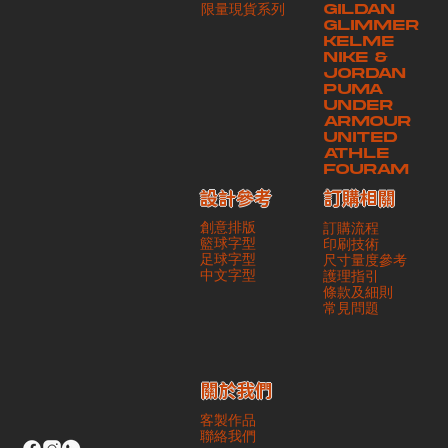
​限量現貨系列
GILDAN
本公司將保證貨品安全到達第三方手中。如第三方在運送過程中引致任何
GLIMMER
有關貨品之遺失、損毀、誤投或運送延誤，本公司一律不負責
KELME
NIKE &
JORDAN
PUMA
UNDER
ARMOUR
UNITED
ATHLE
FOURAM
訂購相關
設計參考
創意排版
訂購流程
籃球字型
印刷技術
足球字型
尺寸量度參考
​中文字型
護理指引
條款及細則
​常見問題
​關於我們
客製作品
聯絡我們