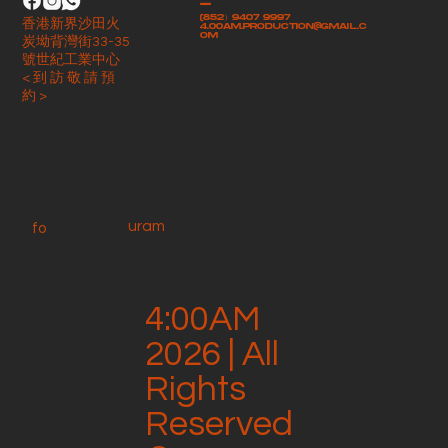
-
(852）9407 9997
香港新界沙田火
4.00am.production@gmail.c
om
炭坳背灣街33-35
號世紀工業中心
< 到 訪 敬 請 預
約 >
uram
fo
4:00AM
2026 | All
Rights
Reserved