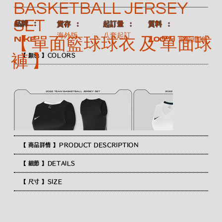
BASKETBALL JERSEY
SET
​品牌 ：
​質料 ：
​貨存 ：
​起訂量 ：
海外版
八套起訂
【 單面籃球球衣 及 單面球
100% 聚酯纖維
NIKE
褲 】
【 顏色 】COLORS
【 商品詳情 】PRODUCT DESCRIPTION
【 細節 】DETAILS
【 尺寸 】SIZE