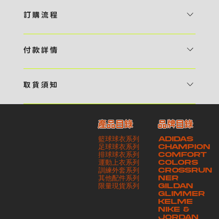
訂 購 流 程
1 / 挑選款式及設計 貴客可瀏覽 4:00AM 官方網站或親臨工作室〈 需
預 約 〉，參看官網上的商品目錄和作品照片去選擇心儀的款式，同時可
付 款 詳 情
自行設計，根據個人喜好去配置顏色、文字，圖像以及大小比例 任何款
貴客可選擇以下方式繳付貨款： ・ 親臨工作室現金支付 < 需 預 約 >
式設計上的問題，歡迎向 4AM 團隊職員查詢 2 / 提交定制資料及獲取
・ Payme ・ 現金機入數 ・ 銀行櫃檯入數 ・ ATM自動櫃員機轉帳 ・
報價 貴客可透過電郵方式或 WhatsApp 平台提交定製資料，4AM 團
取 貨 須 知
e-Banking 網上銀行 ・ 轉數快 FPS ・ 公司 / 個人劃線支票 - 貴客所
隊會盡快聯絡貴客，進一步確認款式設計上的細節，並根據訂購內容進行
貴客可選擇以下方式提取所訂購之貨品： ​・ 工作室自取 < 需 預 約 > ｜
訂購之金額以港幣計算 - 本公司將依據貴客所提供之電郵地址發送貨款
報價 3 / 確實訂單及緻付訂金 4AM 團隊依照訂購細項製作設計稿件及
請與4AM團隊職員聯絡預約取貨時間｜​ ・ GoGoVan ｜即日完成配送
交易單據。如貴客欲更改電郵地址，請與 4AM 團隊聯絡 - 貴客的付款
相關價目，貴客最終確認後將獲取正式完整單據，請安排繳付貨款訂金以
產品目錄
品牌目錄
服務｜運費由貴客現金支付司機｜ ・ 順豐速運 ｜貨件運送需要多於2－
記錄可透過電郵 或 WhatsApp平台（ 請註明訂單編號 ）交予4AM 團
啟動貨品製作 4 / 商品印製 訂金核實後，4AM 團隊將隨即開始製作 5
籃球球衣系列
ADIDAS
3個工作天｜到付｜​ - 貴客請於貨品可取日起之 10 個工作天內安排提取
隊核實有關款項 - 任何轉帳或換匯交易手續費等額外費用，一概不歸屬
/ 貨品提取 商品製作完成後，4AM 團隊將聯絡貴客安排貨款餘額及提取
足球球衣系列
CHAMPION
貨品，如逾期未取，本公司將不予保存相關貨品。有關貨款訂金將不予歸
本公司之責任 - 貴客請於收獲本公司正式訂購單據後 3 個工作天內安排
排球球衣系列
貨品。貴客可選擇最適合的付款方式以及取貨安排
COMFORT
運動上衣系列
COLORS
還，貴客仍須負責貨款餘額 - 貴客請於收貨時小心核對貨品數量及檢查
付款。如未能按期繳付所需款項，貴客須緻交因逾期所衍生之額外行政費
訓練外套系列
CROSSRUN
貨品品質 - 基於 S.F. Express / GoGoVan 等託運商為第三方服務，
用
其他配件系列
NER
​限量現貨系列
GILDAN
本公司將保證貨品安全到達第三方手中。如第三方在運送過程中引致任何
GLIMMER
有關貨品之遺失、損毀、誤投或運送延誤，本公司一律不負責
KELME
NIKE &
JORDAN