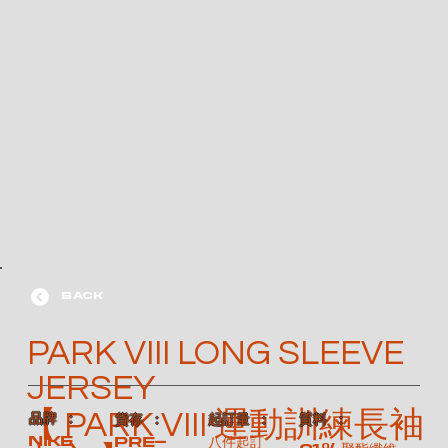
BACK
PARK VIII LONG SLEEVE
JERSEY
【 PARK VIII 運動訓練長袖
​品牌 ：
​質料 ：
​貨存 ：
​起訂量 ：
NIKE
Pre-
八件起訂