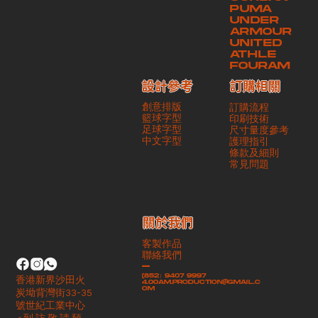
PUMA
UNDER
ARMOUR
UNITED
ATHLE
FOURAM
訂購相關
設計參考
創意排版
訂購流程
籃球字型
印刷技術
足球字型
尺寸量度參考
​中文字型
護理指引
條款及細則
​常見問題
​關於我們
客製作品
聯絡我們
-
(852）9407 9997
香港新界沙田火
4.00am.production@gmail.c
om
炭坳背灣街33-35
號世紀工業中心