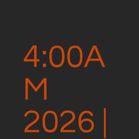
4:00A
M
2026 |