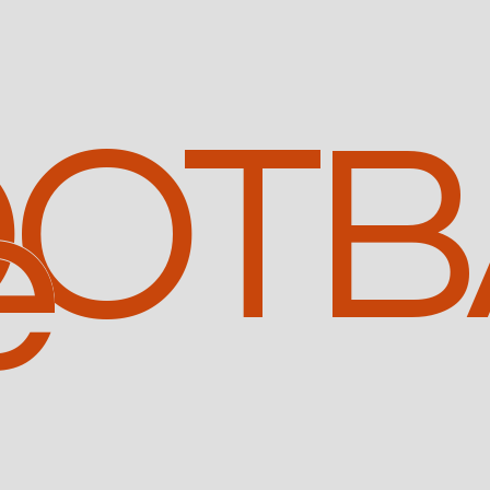
OTB
e