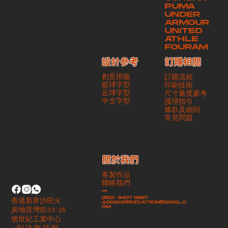
PUMA
UNDER
ARMOUR
UNITED
ATHLE
FOURAM
訂購相關
設計參考
創意排版
訂購流程
籃球字型
印刷技術
足球字型
尺寸量度參考
​中文字型
護理指引
條款及細則
​常見問題
​關於我們
客製作品
聯絡我們
-
(852）9407 9997
香港新界沙田火
4.00am.production@gmail.c
om
炭坳背灣街33-35
號世紀工業中心