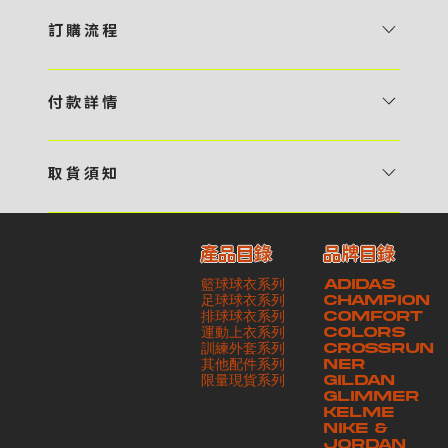
訂 購 流 程
1 / 挑選款式及設計 貴客可瀏覽 4:00AM 官方網站或親臨工作室〈 需
預 約 〉，參看官網上的商品目錄和作品照片去選擇心儀的款式，同時可
付 款 詳 情
自行設計，根據個人喜好去配置顏色、文字，圖像以及大小比例 任何款
貴客可選擇以下方式繳付貨款： ・ 親臨工作室現金支付 < 需 預 約 >
式設計上的問題，歡迎向 4AM 團隊職員查詢 2 / 提交定制資料及獲取
・ Payme ・ 現金機入數 ・ 銀行櫃檯入數 ・ ATM自動櫃員機轉帳 ・
報價 貴客可透過電郵方式或 WhatsApp 平台提交定製資料，4AM 團
取 貨 須 知
e-Banking 網上銀行 ・ 轉數快 FPS ・ 公司 / 個人劃線支票 - 貴客所
隊會盡快聯絡貴客，進一步確認款式設計上的細節，並根據訂購內容進行
貴客可選擇以下方式提取所訂購之貨品： ​・ 工作室自取 < 需 預 約 > ｜
訂購之金額以港幣計算 - 本公司將依據貴客所提供之電郵地址發送貨款
報價 3 / 確實訂單及緻付訂金 4AM 團隊依照訂購細項製作設計稿件及
請與4AM團隊職員聯絡預約取貨時間｜​ ・ GoGoVan ｜即日完成配送
交易單據。如貴客欲更改電郵地址，請與 4AM 團隊聯絡 - 貴客的付款
相關價目，貴客最終確認後將獲取正式完整單據，請安排繳付貨款訂金以
產品目錄
品牌目錄
服務｜運費由貴客現金支付司機｜ ・ 順豐速運 ｜貨件運送需要多於2－
記錄可透過電郵 或 WhatsApp平台（ 請註明訂單編號 ）交予4AM 團
啟動貨品製作 4 / 商品印製 訂金核實後，4AM 團隊將隨即開始製作 5
籃球球衣系列
ADIDAS
3個工作天｜到付｜​ - 貴客請於貨品可取日起之 10 個工作天內安排提取
隊核實有關款項 - 任何轉帳或換匯交易手續費等額外費用，一概不歸屬
/ 貨品提取 商品製作完成後，4AM 團隊將聯絡貴客安排貨款餘額及提取
足球球衣系列
CHAMPION
貨品，如逾期未取，本公司將不予保存相關貨品。有關貨款訂金將不予歸
本公司之責任 - 貴客請於收獲本公司正式訂購單據後 3 個工作天內安排
排球球衣系列
貨品。貴客可選擇最適合的付款方式以及取貨安排
COMFORT
運動上衣系列
COLORS
還，貴客仍須負責貨款餘額 - 貴客請於收貨時小心核對貨品數量及檢查
付款。如未能按期繳付所需款項，貴客須緻交因逾期所衍生之額外行政費
訓練外套系列
CROSSRUN
貨品品質 - 基於 S.F. Express / GoGoVan 等託運商為第三方服務，
用
其他配件系列
NER
​限量現貨系列
GILDAN
本公司將保證貨品安全到達第三方手中。如第三方在運送過程中引致任何
GLIMMER
有關貨品之遺失、損毀、誤投或運送延誤，本公司一律不負責
KELME
NIKE &
JORDAN