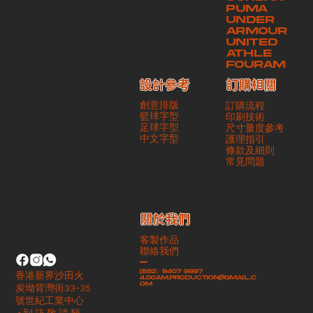
PUMA
UNDER
ARMOUR
UNITED
ATHLE
FOURAM
訂購相關
設計參考
創意排版
訂購流程
籃球字型
印刷技術
足球字型
尺寸量度參考
​中文字型
護理指引
條款及細則
​常見問題
​關於我們
客製作品
聯絡我們
-
(852）9407 9997
香港新界沙田火
4.00am.production@gmail.c
om
炭坳背灣街33-35
號世紀工業中心