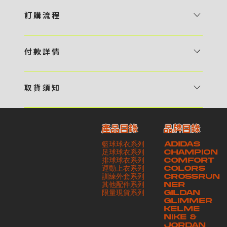
訂 購 流 程
1 / 挑選款式及設計 貴客可瀏覽 4:00AM 官方網站或親臨工作室〈 需
預 約 〉，參看官網上的商品目錄和作品照片去選擇心儀的款式，同時可
付 款 詳 情
自行設計，根據個人喜好去配置顏色、文字，圖像以及大小比例 任何款
貴客可選擇以下方式繳付貨款： ・ 親臨工作室現金支付 < 需 預 約 >
式設計上的問題，歡迎向 4AM 團隊職員查詢 2 / 提交定制資料及獲取
・ Payme ・ 現金機入數 ・ 銀行櫃檯入數 ・ ATM自動櫃員機轉帳 ・
報價 貴客可透過電郵方式或 WhatsApp 平台提交定製資料，4AM 團
取 貨 須 知
e-Banking 網上銀行 ・ 轉數快 FPS ・ 公司 / 個人劃線支票 - 貴客所
隊會盡快聯絡貴客，進一步確認款式設計上的細節，並根據訂購內容進行
貴客可選擇以下方式提取所訂購之貨品： ​・ 工作室自取 < 需 預 約 > ｜
訂購之金額以港幣計算 - 本公司將依據貴客所提供之電郵地址發送貨款
報價 3 / 確實訂單及緻付訂金 4AM 團隊依照訂購細項製作設計稿件及
請與4AM團隊職員聯絡預約取貨時間｜​ ・ GoGoVan ｜即日完成配送
交易單據。如貴客欲更改電郵地址，請與 4AM 團隊聯絡 - 貴客的付款
相關價目，貴客最終確認後將獲取正式完整單據，請安排繳付貨款訂金以
產品目錄
品牌目錄
服務｜運費由貴客現金支付司機｜ ・ 順豐速運 ｜貨件運送需要多於2－
記錄可透過電郵 或 WhatsApp平台（ 請註明訂單編號 ）交予4AM 團
啟動貨品製作 4 / 商品印製 訂金核實後，4AM 團隊將隨即開始製作 5
籃球球衣系列
ADIDAS
3個工作天｜到付｜​ - 貴客請於貨品可取日起之 10 個工作天內安排提取
隊核實有關款項 - 任何轉帳或換匯交易手續費等額外費用，一概不歸屬
/ 貨品提取 商品製作完成後，4AM 團隊將聯絡貴客安排貨款餘額及提取
足球球衣系列
CHAMPION
貨品，如逾期未取，本公司將不予保存相關貨品。有關貨款訂金將不予歸
本公司之責任 - 貴客請於收獲本公司正式訂購單據後 3 個工作天內安排
排球球衣系列
貨品。貴客可選擇最適合的付款方式以及取貨安排
COMFORT
運動上衣系列
COLORS
還，貴客仍須負責貨款餘額 - 貴客請於收貨時小心核對貨品數量及檢查
付款。如未能按期繳付所需款項，貴客須緻交因逾期所衍生之額外行政費
訓練外套系列
CROSSRUN
貨品品質 - 基於 S.F. Express / GoGoVan 等託運商為第三方服務，
用
其他配件系列
NER
​限量現貨系列
GILDAN
本公司將保證貨品安全到達第三方手中。如第三方在運送過程中引致任何
GLIMMER
有關貨品之遺失、損毀、誤投或運送延誤，本公司一律不負責
KELME
NIKE &
JORDAN