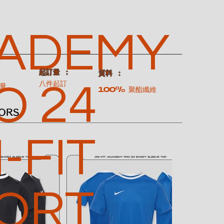
ADEMY
​起訂量 ：
：
​質料 ：
O 24
八件起訂
量
100% 聚酯纖維
ORS
-FIT
ORT