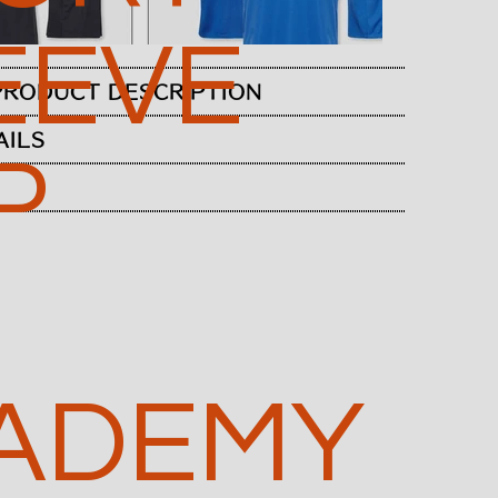
EEVE
RODUCT DESCRIPTION
AILS
P
ADEMY