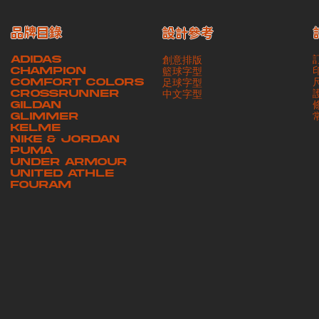
品牌目錄
設計參考
ADIDAS
創意排版
CHAMPION
籃球字型
COMFORT COLORS
足球字型
CROSSRUNNER
​中文字型
GILDAN
GLIMMER
KELME
NIKE & JORDAN
PUMA
UNDER ARMOUR
UNITED ATHLE
FOURAM