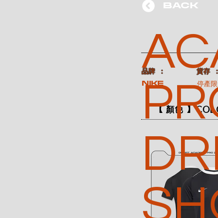
BACK
AC
​品牌 ：
​貨存 
PR
NIKE
停產限
【 顏色 】COL
DRI
SH