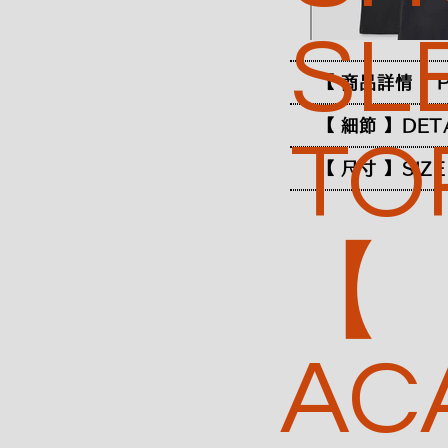
SL
【 商品詳情 】P
【 細節 】DET
TO
【 尺寸 】SIZE
【
AC