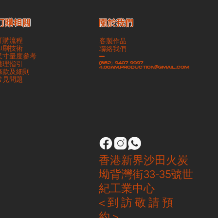
​關於我們
訂購相關
訂購流程
客製作品
印刷技術
聯絡我們
尺寸量度參考
-
護理指引
(852）9407 9997
4.00am.production@gmail.com
條款及細則
​常見問題
香港新界沙田火炭
坳背灣街33-35號世
紀工業中心
< 到 訪 敬 請 預
約 >