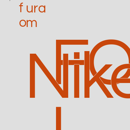
f
ura
o
m
FO
Nik