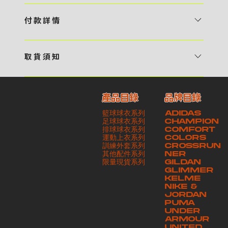
1 / 挑選款式及設計 貴客可瀏覽 4:00AM 官方網站或親臨工作室〈 需
預 約 〉，參看官網上的商品目錄和作品照片去選擇心儀的款式，同時可
付 款 詳 情
自行設計，根據個人喜好去配置顏色、文字，圖像以及大小比例 任何款
貴客可選擇以下方式繳付貨款： ・ 親臨工作室現金支付 < 需 預 約 >
式設計上的問題，歡迎向 4AM 團隊職員查詢 2 / 提交定制資料及獲取
・ Payme ・ 現金機入數 ・ 銀行櫃檯入數 ・ ATM自動櫃員機轉帳 ・
報價 貴客可透過電郵方式或 WhatsApp 平台提交定製資料，4AM 團
取 貨 須 知
e-Banking 網上銀行 ・ 轉數快 FPS ・ 公司 / 個人劃線支票 - 貴客所
隊會盡快聯絡貴客，進一步確認款式設計上的細節，並根據訂購內容進行
貴客可選擇以下方式提取所訂購之貨品： ​・ 工作室自取 < 需 預 約 > ｜
訂購之金額以港幣計算 - 本公司將依據貴客所提供之電郵地址發送貨款
報價 3 / 確實訂單及緻付訂金 4AM 團隊依照訂購細項製作設計稿件及
請與4AM團隊職員聯絡預約取貨時間｜​ ・ GoGoVan ｜即日完成配送
交易單據。如貴客欲更改電郵地址，請與 4AM 團隊聯絡 - 貴客的付款
相關價目，貴客最終確認後將獲取正式完整單據，請安排繳付貨款訂金以
產品目錄
品牌目錄
服務｜運費由貴客現金支付司機｜ ・ 順豐速運 ｜貨件運送需要多於2－
記錄可透過電郵 或 WhatsApp平台（ 請註明訂單編號 ）交予4AM 團
啟動貨品製作 4 / 商品印製 訂金核實後，4AM 團隊將隨即開始製作 5
籃球球衣系列
ADIDAS
3個工作天｜到付｜​ - 貴客請於貨品可取日起之 10 個工作天內安排提取
隊核實有關款項 - 任何轉帳或換匯交易手續費等額外費用，一概不歸屬
/ 貨品提取 商品製作完成後，4AM 團隊將聯絡貴客安排貨款餘額及提取
足球球衣系列
CHAMPION
貨品，如逾期未取，本公司將不予保存相關貨品。有關貨款訂金將不予歸
本公司之責任 - 貴客請於收獲本公司正式訂購單據後 3 個工作天內安排
排球球衣系列
貨品。貴客可選擇最適合的付款方式以及取貨安排
COMFORT
運動上衣系列
COLORS
還，貴客仍須負責貨款餘額 - 貴客請於收貨時小心核對貨品數量及檢查
付款。如未能按期繳付所需款項，貴客須緻交因逾期所衍生之額外行政費
訓練外套系列
CROSSRUN
貨品品質 - 基於 S.F. Express / GoGoVan 等託運商為第三方服務，
用
其他配件系列
NER
​限量現貨系列
GILDAN
本公司將保證貨品安全到達第三方手中。如第三方在運送過程中引致任何
GLIMMER
有關貨品之遺失、損毀、誤投或運送延誤，本公司一律不負責
KELME
NIKE &
JORDAN
PUMA
UNDER
ARMOUR
UNITED