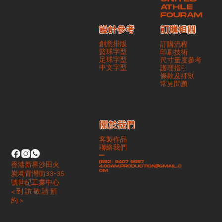
ATHLE
FOURAM
訂購相關
設計參考
創意排版
訂購流程
籃球字型
印刷技術
足球字型
尺寸量度參考
​中文字型
護理指引
條款及細則
​常見問題
​關於我們
客製作品
聯絡我們
-
(852）9407 9997
香港新界沙田火
4.00am.production@gmail.c
om
炭坳背灣街33-35
號世紀工業中心
< 到 訪 敬 請 預
約 >