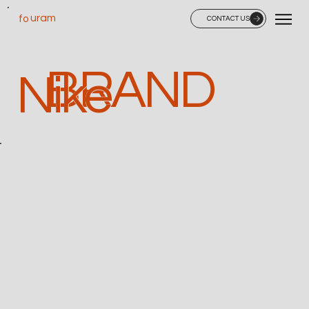
uram
fo
CONTACT US
BRAND
Nike