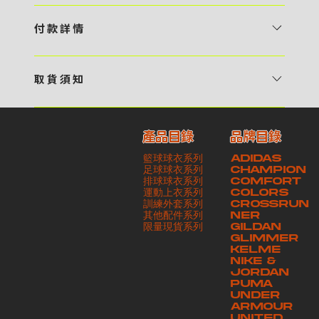
1 / 挑選款式及設計 貴客可瀏覽 4:00AM 官方網站或親臨工作室〈 需
預 約 〉，參看官網上的商品目錄和作品照片去選擇心儀的款式，同時可
付 款 詳 情
自行設計，根據個人喜好去配置顏色、文字，圖像以及大小比例 任何款
貴客可選擇以下方式繳付貨款： ・ 親臨工作室現金支付 < 需 預 約 >
式設計上的問題，歡迎向 4AM 團隊職員查詢 2 / 提交定制資料及獲取
・ Payme ・ 現金機入數 ・ 銀行櫃檯入數 ・ ATM自動櫃員機轉帳 ・
報價 貴客可透過電郵方式或 WhatsApp 平台提交定製資料，4AM 團
取 貨 須 知
e-Banking 網上銀行 ・ 轉數快 FPS ・ 公司 / 個人劃線支票 - 貴客所
隊會盡快聯絡貴客，進一步確認款式設計上的細節，並根據訂購內容進行
貴客可選擇以下方式提取所訂購之貨品： ​・ 工作室自取 < 需 預 約 > ｜
訂購之金額以港幣計算 - 本公司將依據貴客所提供之電郵地址發送貨款
報價 3 / 確實訂單及緻付訂金 4AM 團隊依照訂購細項製作設計稿件及
請與4AM團隊職員聯絡預約取貨時間｜​ ・ GoGoVan ｜即日完成配送
交易單據。如貴客欲更改電郵地址，請與 4AM 團隊聯絡 - 貴客的付款
相關價目，貴客最終確認後將獲取正式完整單據，請安排繳付貨款訂金以
產品目錄
品牌目錄
服務｜運費由貴客現金支付司機｜ ・ 順豐速運 ｜貨件運送需要多於2－
記錄可透過電郵 或 WhatsApp平台（ 請註明訂單編號 ）交予4AM 團
啟動貨品製作 4 / 商品印製 訂金核實後，4AM 團隊將隨即開始製作 5
籃球球衣系列
ADIDAS
3個工作天｜到付｜​ - 貴客請於貨品可取日起之 10 個工作天內安排提取
隊核實有關款項 - 任何轉帳或換匯交易手續費等額外費用，一概不歸屬
/ 貨品提取 商品製作完成後，4AM 團隊將聯絡貴客安排貨款餘額及提取
足球球衣系列
CHAMPION
貨品，如逾期未取，本公司將不予保存相關貨品。有關貨款訂金將不予歸
本公司之責任 - 貴客請於收獲本公司正式訂購單據後 3 個工作天內安排
排球球衣系列
貨品。貴客可選擇最適合的付款方式以及取貨安排
COMFORT
運動上衣系列
COLORS
還，貴客仍須負責貨款餘額 - 貴客請於收貨時小心核對貨品數量及檢查
付款。如未能按期繳付所需款項，貴客須緻交因逾期所衍生之額外行政費
訓練外套系列
CROSSRUN
貨品品質 - 基於 S.F. Express / GoGoVan 等託運商為第三方服務，
用
其他配件系列
NER
​限量現貨系列
GILDAN
本公司將保證貨品安全到達第三方手中。如第三方在運送過程中引致任何
GLIMMER
有關貨品之遺失、損毀、誤投或運送延誤，本公司一律不負責
KELME
NIKE &
JORDAN
PUMA
UNDER
ARMOUR
UNITED