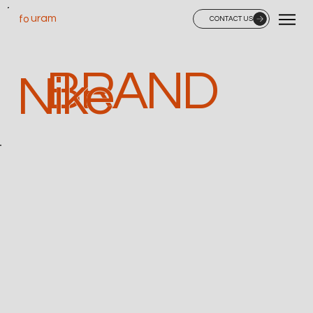
uram
fo
CONTACT US
BRAND
Nike