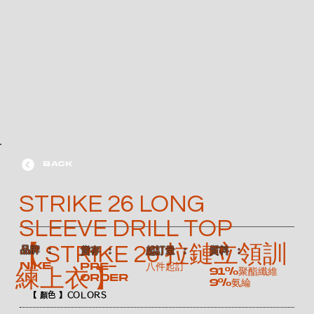
BACK
STRIKE 26 LONG
SLEEVE DRILL TOP
【 STRIKE 26 拉鏈立領訓
​品牌 ：
​貨存 ：
​起訂量 ：
​質料 ：
NIKE
Pre-
八件起訂
91%聚酯纖維
練上衣 】
order
9%氨綸
【 顏色 】COLORS