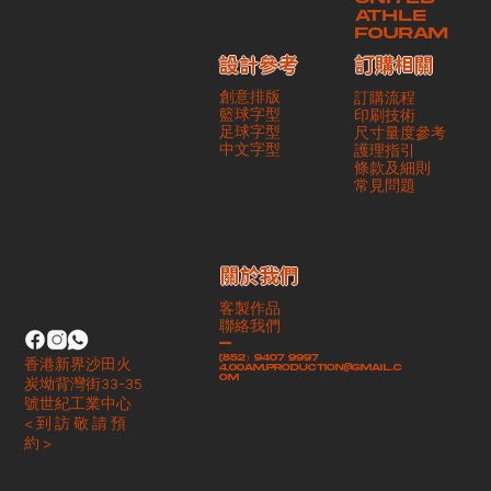
ATHLE
FOURAM
訂購相關
設計參考
創意排版
訂購流程
籃球字型
印刷技術
足球字型
尺寸量度參考
​中文字型
護理指引
條款及細則
​常見問題
​關於我們
客製作品
聯絡我們
-
(852）9407 9997
香港新界沙田火
4.00am.production@gmail.c
om
炭坳背灣街33-35
號世紀工業中心
< 到 訪 敬 請 預
約 >