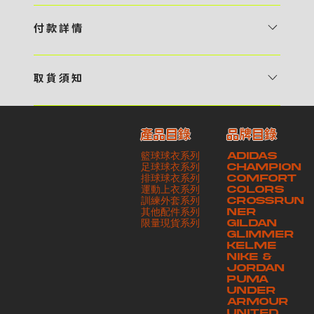
1 / 挑選款式及設計 貴客可瀏覽 4:00AM 官方網站或親臨工作室〈 需
預 約 〉，參看官網上的商品目錄和作品照片去選擇心儀的款式，同時可
付 款 詳 情
自行設計，根據個人喜好去配置顏色、文字，圖像以及大小比例 任何款
貴客可選擇以下方式繳付貨款： ・ 親臨工作室現金支付 < 需 預 約 >
式設計上的問題，歡迎向 4AM 團隊職員查詢 2 / 提交定制資料及獲取
・ Payme ・ 現金機入數 ・ 銀行櫃檯入數 ・ ATM自動櫃員機轉帳 ・
報價 貴客可透過電郵方式或 WhatsApp 平台提交定製資料，4AM 團
取 貨 須 知
e-Banking 網上銀行 ・ 轉數快 FPS ・ 公司 / 個人劃線支票 - 貴客所
隊會盡快聯絡貴客，進一步確認款式設計上的細節，並根據訂購內容進行
貴客可選擇以下方式提取所訂購之貨品： ​・ 工作室自取 < 需 預 約 > ｜
訂購之金額以港幣計算 - 本公司將依據貴客所提供之電郵地址發送貨款
報價 3 / 確實訂單及緻付訂金 4AM 團隊依照訂購細項製作設計稿件及
請與4AM團隊職員聯絡預約取貨時間｜​ ・ GoGoVan ｜即日完成配送
交易單據。如貴客欲更改電郵地址，請與 4AM 團隊聯絡 - 貴客的付款
相關價目，貴客最終確認後將獲取正式完整單據，請安排繳付貨款訂金以
產品目錄
品牌目錄
服務｜運費由貴客現金支付司機｜ ・ 順豐速運 ｜貨件運送需要多於2－
記錄可透過電郵 或 WhatsApp平台（ 請註明訂單編號 ）交予4AM 團
啟動貨品製作 4 / 商品印製 訂金核實後，4AM 團隊將隨即開始製作 5
籃球球衣系列
ADIDAS
3個工作天｜到付｜​ - 貴客請於貨品可取日起之 10 個工作天內安排提取
隊核實有關款項 - 任何轉帳或換匯交易手續費等額外費用，一概不歸屬
/ 貨品提取 商品製作完成後，4AM 團隊將聯絡貴客安排貨款餘額及提取
足球球衣系列
CHAMPION
貨品，如逾期未取，本公司將不予保存相關貨品。有關貨款訂金將不予歸
本公司之責任 - 貴客請於收獲本公司正式訂購單據後 3 個工作天內安排
排球球衣系列
貨品。貴客可選擇最適合的付款方式以及取貨安排
COMFORT
運動上衣系列
COLORS
還，貴客仍須負責貨款餘額 - 貴客請於收貨時小心核對貨品數量及檢查
付款。如未能按期繳付所需款項，貴客須緻交因逾期所衍生之額外行政費
訓練外套系列
CROSSRUN
貨品品質 - 基於 S.F. Express / GoGoVan 等託運商為第三方服務，
用
其他配件系列
NER
​限量現貨系列
GILDAN
本公司將保證貨品安全到達第三方手中。如第三方在運送過程中引致任何
GLIMMER
有關貨品之遺失、損毀、誤投或運送延誤，本公司一律不負責
KELME
NIKE &
JORDAN
PUMA
UNDER
ARMOUR
UNITED