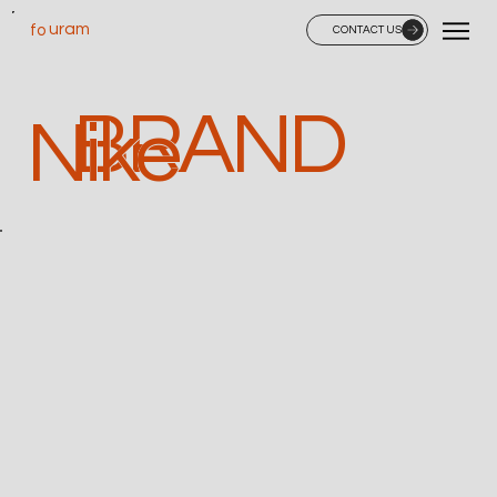
uram
fo
CONTACT US
BRAND
Nike