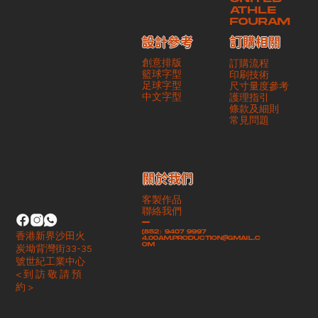
ATHLE
FOURAM
訂購相關
設計參考
創意排版
訂購流程
籃球字型
印刷技術
足球字型
尺寸量度參考
​中文字型
護理指引
條款及細則
​常見問題
​關於我們
客製作品
聯絡我們
-
(852）9407 9997
香港新界沙田火
4.00am.production@gmail.c
om
炭坳背灣街33-35
號世紀工業中心
< 到 訪 敬 請 預
約 >