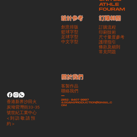
ATHLE
FOURAM
訂購相關
設計參考
創意排版
訂購流程
籃球字型
印刷技術
足球字型
尺寸量度參考
​中文字型
護理指引
條款及細則
​常見問題
​關於我們
客製作品
聯絡我們
-
(852）9407 9997
香港新界沙田火
4.00am.production@gmail.c
om
炭坳背灣街33-35
號世紀工業中心
< 到 訪 敬 請 預
約 >