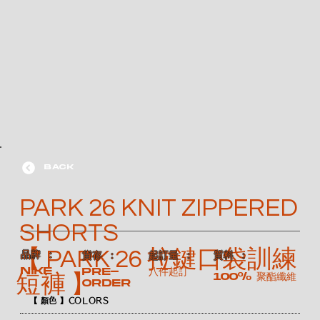
BACK
PARK 26 KNIT ZIPPERED
SHORTS
【 PARK 26 拉鍵口袋訓練
​品牌 ：
​貨存 ：
​起訂量 ：
​質料 ：
NIKE
Pre-
八件起訂
100% 聚酯纖維
短褲 】
order
【 顏色 】COLORS