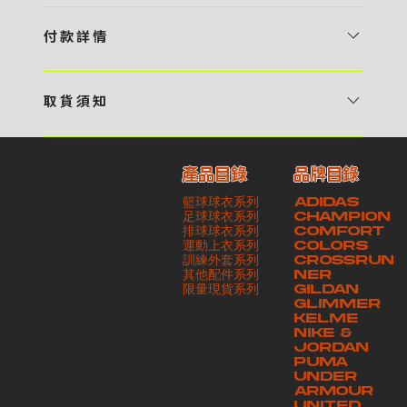
1 / 挑選款式及設計 貴客可瀏覽 4:00AM 官方網站或親臨工作室〈 需
預 約 〉，參看官網上的商品目錄和作品照片去選擇心儀的款式，同時可
付 款 詳 情
自行設計，根據個人喜好去配置顏色、文字，圖像以及大小比例 任何款
貴客可選擇以下方式繳付貨款： ・ 親臨工作室現金支付 < 需 預 約 >
式設計上的問題，歡迎向 4AM 團隊職員查詢 2 / 提交定制資料及獲取
・ Payme ・ 現金機入數 ・ 銀行櫃檯入數 ・ ATM自動櫃員機轉帳 ・
報價 貴客可透過電郵方式或 WhatsApp 平台提交定製資料，4AM 團
取 貨 須 知
e-Banking 網上銀行 ・ 轉數快 FPS ・ 公司 / 個人劃線支票 - 貴客所
隊會盡快聯絡貴客，進一步確認款式設計上的細節，並根據訂購內容進行
貴客可選擇以下方式提取所訂購之貨品： ​・ 工作室自取 < 需 預 約 > ｜
訂購之金額以港幣計算 - 本公司將依據貴客所提供之電郵地址發送貨款
報價 3 / 確實訂單及緻付訂金 4AM 團隊依照訂購細項製作設計稿件及
請與4AM團隊職員聯絡預約取貨時間｜​ ・ GoGoVan ｜即日完成配送
交易單據。如貴客欲更改電郵地址，請與 4AM 團隊聯絡 - 貴客的付款
相關價目，貴客最終確認後將獲取正式完整單據，請安排繳付貨款訂金以
產品目錄
品牌目錄
服務｜運費由貴客現金支付司機｜ ・ 順豐速運 ｜貨件運送需要多於2－
記錄可透過電郵 或 WhatsApp平台（ 請註明訂單編號 ）交予4AM 團
啟動貨品製作 4 / 商品印製 訂金核實後，4AM 團隊將隨即開始製作 5
籃球球衣系列
ADIDAS
3個工作天｜到付｜​ - 貴客請於貨品可取日起之 10 個工作天內安排提取
隊核實有關款項 - 任何轉帳或換匯交易手續費等額外費用，一概不歸屬
/ 貨品提取 商品製作完成後，4AM 團隊將聯絡貴客安排貨款餘額及提取
足球球衣系列
CHAMPION
貨品，如逾期未取，本公司將不予保存相關貨品。有關貨款訂金將不予歸
本公司之責任 - 貴客請於收獲本公司正式訂購單據後 3 個工作天內安排
排球球衣系列
貨品。貴客可選擇最適合的付款方式以及取貨安排
COMFORT
運動上衣系列
COLORS
還，貴客仍須負責貨款餘額 - 貴客請於收貨時小心核對貨品數量及檢查
付款。如未能按期繳付所需款項，貴客須緻交因逾期所衍生之額外行政費
訓練外套系列
CROSSRUN
貨品品質 - 基於 S.F. Express / GoGoVan 等託運商為第三方服務，
用
其他配件系列
NER
​限量現貨系列
GILDAN
本公司將保證貨品安全到達第三方手中。如第三方在運送過程中引致任何
GLIMMER
有關貨品之遺失、損毀、誤投或運送延誤，本公司一律不負責
KELME
NIKE &
JORDAN
PUMA
UNDER
ARMOUR
UNITED