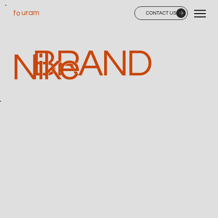
uram
fo
CONTACT US
BRAND
Nike