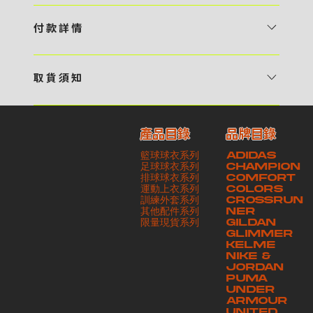
1 / 挑選款式及設計 貴客可瀏覽 4:00AM 官方網站或親臨工作室〈 需
預 約 〉，參看官網上的商品目錄和作品照片去選擇心儀的款式，同時可
付 款 詳 情
自行設計，根據個人喜好去配置顏色、文字，圖像以及大小比例 任何款
貴客可選擇以下方式繳付貨款： ・ 親臨工作室現金支付 < 需 預 約 >
式設計上的問題，歡迎向 4AM 團隊職員查詢 2 / 提交定制資料及獲取
・ Payme ・ 現金機入數 ・ 銀行櫃檯入數 ・ ATM自動櫃員機轉帳 ・
報價 貴客可透過電郵方式或 WhatsApp 平台提交定製資料，4AM 團
取 貨 須 知
e-Banking 網上銀行 ・ 轉數快 FPS ・ 公司 / 個人劃線支票 - 貴客所
隊會盡快聯絡貴客，進一步確認款式設計上的細節，並根據訂購內容進行
貴客可選擇以下方式提取所訂購之貨品： ​・ 工作室自取 < 需 預 約 > ｜
訂購之金額以港幣計算 - 本公司將依據貴客所提供之電郵地址發送貨款
報價 3 / 確實訂單及緻付訂金 4AM 團隊依照訂購細項製作設計稿件及
請與4AM團隊職員聯絡預約取貨時間｜​ ・ GoGoVan ｜即日完成配送
交易單據。如貴客欲更改電郵地址，請與 4AM 團隊聯絡 - 貴客的付款
相關價目，貴客最終確認後將獲取正式完整單據，請安排繳付貨款訂金以
產品目錄
品牌目錄
服務｜運費由貴客現金支付司機｜ ・ 順豐速運 ｜貨件運送需要多於2－
記錄可透過電郵 或 WhatsApp平台（ 請註明訂單編號 ）交予4AM 團
啟動貨品製作 4 / 商品印製 訂金核實後，4AM 團隊將隨即開始製作 5
籃球球衣系列
ADIDAS
3個工作天｜到付｜​ - 貴客請於貨品可取日起之 10 個工作天內安排提取
隊核實有關款項 - 任何轉帳或換匯交易手續費等額外費用，一概不歸屬
/ 貨品提取 商品製作完成後，4AM 團隊將聯絡貴客安排貨款餘額及提取
足球球衣系列
CHAMPION
貨品，如逾期未取，本公司將不予保存相關貨品。有關貨款訂金將不予歸
本公司之責任 - 貴客請於收獲本公司正式訂購單據後 3 個工作天內安排
排球球衣系列
貨品。貴客可選擇最適合的付款方式以及取貨安排
COMFORT
運動上衣系列
COLORS
還，貴客仍須負責貨款餘額 - 貴客請於收貨時小心核對貨品數量及檢查
付款。如未能按期繳付所需款項，貴客須緻交因逾期所衍生之額外行政費
訓練外套系列
CROSSRUN
貨品品質 - 基於 S.F. Express / GoGoVan 等託運商為第三方服務，
用
其他配件系列
NER
​限量現貨系列
GILDAN
本公司將保證貨品安全到達第三方手中。如第三方在運送過程中引致任何
GLIMMER
有關貨品之遺失、損毀、誤投或運送延誤，本公司一律不負責
KELME
NIKE &
JORDAN
PUMA
UNDER
ARMOUR
UNITED