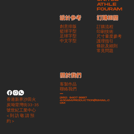
ATHLE
FOURAM
訂購相關
設計參考
創意排版
訂購流程
籃球字型
印刷技術
足球字型
尺寸量度參考
​中文字型
護理指引
條款及細則
​常見問題
​關於我們
客製作品
聯絡我們
-
(852）9407 9997
香港新界沙田火
4.00am.production@gmail.c
om
炭坳背灣街33-35
號世紀工業中心
< 到 訪 敬 請 預
約 >