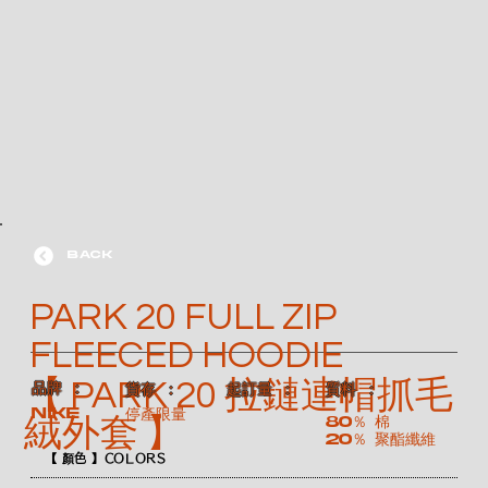
BACK
PARK 20 FULL ZIP
FLEECED HOODIE
【 PARK 20 拉鏈連帽抓毛
​品牌 ：
​貨存 ：
​起訂量 ：
​質料 ：
NIKE
停產限量
80％ 棉
絨外套 】
20％ 聚酯纖維
【 顏色 】COLORS