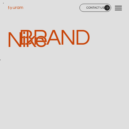
uram
fo
CONTACT US
BRAND
Nike