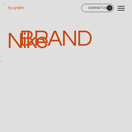
uram
fo
CONTACT US
BRAND
Nike