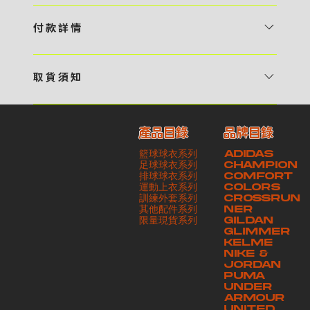
1 / 挑選款式及設計 貴客可瀏覽 4:00AM 官方網站或親臨工作室〈 需
預 約 〉，參看官網上的商品目錄和作品照片去選擇心儀的款式，同時可
付 款 詳 情
自行設計，根據個人喜好去配置顏色、文字，圖像以及大小比例 任何款
貴客可選擇以下方式繳付貨款： ・ 親臨工作室現金支付 < 需 預 約 >
式設計上的問題，歡迎向 4AM 團隊職員查詢 2 / 提交定制資料及獲取
・ Payme ・ 現金機入數 ・ 銀行櫃檯入數 ・ ATM自動櫃員機轉帳 ・
報價 貴客可透過電郵方式或 WhatsApp 平台提交定製資料，4AM 團
取 貨 須 知
e-Banking 網上銀行 ・ 轉數快 FPS ・ 公司 / 個人劃線支票 - 貴客所
隊會盡快聯絡貴客，進一步確認款式設計上的細節，並根據訂購內容進行
貴客可選擇以下方式提取所訂購之貨品： ​・ 工作室自取 < 需 預 約 > ｜
訂購之金額以港幣計算 - 本公司將依據貴客所提供之電郵地址發送貨款
報價 3 / 確實訂單及緻付訂金 4AM 團隊依照訂購細項製作設計稿件及
請與4AM團隊職員聯絡預約取貨時間｜​ ・ GoGoVan ｜即日完成配送
交易單據。如貴客欲更改電郵地址，請與 4AM 團隊聯絡 - 貴客的付款
相關價目，貴客最終確認後將獲取正式完整單據，請安排繳付貨款訂金以
產品目錄
品牌目錄
服務｜運費由貴客現金支付司機｜ ・ 順豐速運 ｜貨件運送需要多於2－
記錄可透過電郵 或 WhatsApp平台（ 請註明訂單編號 ）交予4AM 團
啟動貨品製作 4 / 商品印製 訂金核實後，4AM 團隊將隨即開始製作 5
籃球球衣系列
ADIDAS
3個工作天｜到付｜​ - 貴客請於貨品可取日起之 10 個工作天內安排提取
隊核實有關款項 - 任何轉帳或換匯交易手續費等額外費用，一概不歸屬
/ 貨品提取 商品製作完成後，4AM 團隊將聯絡貴客安排貨款餘額及提取
足球球衣系列
CHAMPION
貨品，如逾期未取，本公司將不予保存相關貨品。有關貨款訂金將不予歸
本公司之責任 - 貴客請於收獲本公司正式訂購單據後 3 個工作天內安排
排球球衣系列
貨品。貴客可選擇最適合的付款方式以及取貨安排
COMFORT
運動上衣系列
COLORS
還，貴客仍須負責貨款餘額 - 貴客請於收貨時小心核對貨品數量及檢查
付款。如未能按期繳付所需款項，貴客須緻交因逾期所衍生之額外行政費
訓練外套系列
CROSSRUN
貨品品質 - 基於 S.F. Express / GoGoVan 等託運商為第三方服務，
用
其他配件系列
NER
​限量現貨系列
GILDAN
本公司將保證貨品安全到達第三方手中。如第三方在運送過程中引致任何
GLIMMER
有關貨品之遺失、損毀、誤投或運送延誤，本公司一律不負責
KELME
NIKE &
JORDAN
PUMA
UNDER
ARMOUR
UNITED