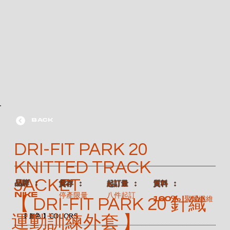
BACK
DRI-FIT PARK 20
KNITTED TRACK
JACKET
​品牌 ：
​貨存 ：
​起訂量 ：
​質料 ：
NIKE
停產限量
八件起訂
100% 聚酯纖維
【 DRI-FIT PARK 20 針織
運動訓練外套 】
【 顏色 】COLORS