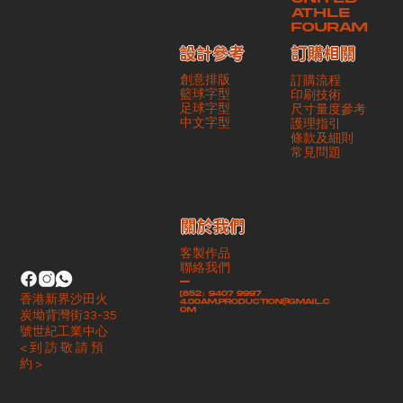
ATHLE
FOURAM
訂購相關
設計參考
創意排版
訂購流程
籃球字型
印刷技術
足球字型
尺寸量度參考
​中文字型
護理指引
條款及細則
​常見問題
​關於我們
客製作品
聯絡我們
-
(852）9407 9997
香港新界沙田火
4.00am.production@gmail.c
om
炭坳背灣街33-35
號世紀工業中心
< 到 訪 敬 請 預
約 >