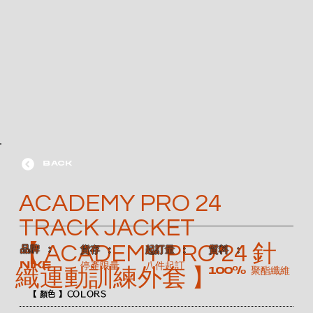
BACK
ACADEMY PRO 24
TRACK JACKET
【 ACADEMY PRO 24 針
​品牌 ：
​貨存 ：
​起訂量 ：
​質料 ：
NIKE
停產限量
八件起訂
100% 聚酯纖維
織運動訓練外套 】
【 顏色 】COLORS