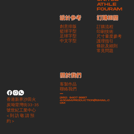
ATHLE
FOURAM
訂購相關
設計參考
創意排版
訂購流程
籃球字型
印刷技術
足球字型
尺寸量度參考
​中文字型
護理指引
條款及細則
​常見問題
​關於我們
客製作品
聯絡我們
-
(852）9407 9997
香港新界沙田火
4.00am.production@gmail.c
om
炭坳背灣街33-35
號世紀工業中心
< 到 訪 敬 請 預
約 >