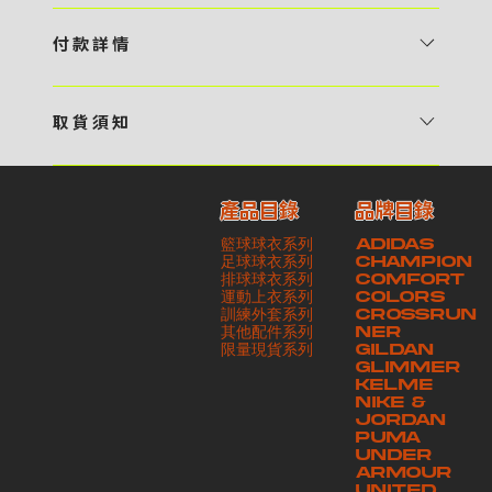
1 / 挑選款式及設計 貴客可瀏覽 4:00AM 官方網站或親臨工作室〈 需
預 約 〉，參看官網上的商品目錄和作品照片去選擇心儀的款式，同時可
付 款 詳 情
自行設計，根據個人喜好去配置顏色、文字，圖像以及大小比例 任何款
貴客可選擇以下方式繳付貨款： ・ 親臨工作室現金支付 < 需 預 約 >
式設計上的問題，歡迎向 4AM 團隊職員查詢 2 / 提交定制資料及獲取
・ Payme ・ 現金機入數 ・ 銀行櫃檯入數 ・ ATM自動櫃員機轉帳 ・
報價 貴客可透過電郵方式或 WhatsApp 平台提交定製資料，4AM 團
取 貨 須 知
e-Banking 網上銀行 ・ 轉數快 FPS ・ 公司 / 個人劃線支票 - 貴客所
隊會盡快聯絡貴客，進一步確認款式設計上的細節，並根據訂購內容進行
貴客可選擇以下方式提取所訂購之貨品： ​・ 工作室自取 < 需 預 約 > ｜
訂購之金額以港幣計算 - 本公司將依據貴客所提供之電郵地址發送貨款
報價 3 / 確實訂單及緻付訂金 4AM 團隊依照訂購細項製作設計稿件及
請與4AM團隊職員聯絡預約取貨時間｜​ ・ GoGoVan ｜即日完成配送
交易單據。如貴客欲更改電郵地址，請與 4AM 團隊聯絡 - 貴客的付款
相關價目，貴客最終確認後將獲取正式完整單據，請安排繳付貨款訂金以
產品目錄
品牌目錄
服務｜運費由貴客現金支付司機｜ ・ 順豐速運 ｜貨件運送需要多於2－
記錄可透過電郵 或 WhatsApp平台（ 請註明訂單編號 ）交予4AM 團
啟動貨品製作 4 / 商品印製 訂金核實後，4AM 團隊將隨即開始製作 5
籃球球衣系列
ADIDAS
3個工作天｜到付｜​ - 貴客請於貨品可取日起之 10 個工作天內安排提取
隊核實有關款項 - 任何轉帳或換匯交易手續費等額外費用，一概不歸屬
/ 貨品提取 商品製作完成後，4AM 團隊將聯絡貴客安排貨款餘額及提取
足球球衣系列
CHAMPION
貨品，如逾期未取，本公司將不予保存相關貨品。有關貨款訂金將不予歸
本公司之責任 - 貴客請於收獲本公司正式訂購單據後 3 個工作天內安排
排球球衣系列
貨品。貴客可選擇最適合的付款方式以及取貨安排
COMFORT
運動上衣系列
COLORS
還，貴客仍須負責貨款餘額 - 貴客請於收貨時小心核對貨品數量及檢查
付款。如未能按期繳付所需款項，貴客須緻交因逾期所衍生之額外行政費
訓練外套系列
CROSSRUN
貨品品質 - 基於 S.F. Express / GoGoVan 等託運商為第三方服務，
用
其他配件系列
NER
​限量現貨系列
GILDAN
本公司將保證貨品安全到達第三方手中。如第三方在運送過程中引致任何
GLIMMER
有關貨品之遺失、損毀、誤投或運送延誤，本公司一律不負責
KELME
NIKE &
JORDAN
PUMA
UNDER
ARMOUR
UNITED