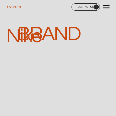
uram
fo
CONTACT US
BRAND
Nike