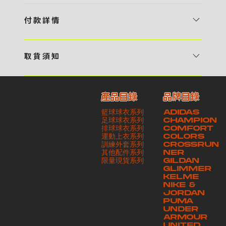
1 / 挑選款式及設計 貴客可瀏覽 4:00AM 官方網站或親臨工作室〈 需
預 約 〉，參看官網上的商品目錄和作品照片去選擇心儀的款式，同時可
付 款 詳 情
自行設計，根據個人喜好去配置顏色、文字，圖像以及大小比例 任何款
貴客可選擇以下方式繳付貨款： ・ 親臨工作室現金支付 < 需 預 約 >
式設計上的問題，歡迎向 4AM 團隊職員查詢 2 / 提交定制資料及獲取
・ Payme ・ 現金機入數 ・ 銀行櫃檯入數 ・ ATM自動櫃員機轉帳 ・
報價 貴客可透過電郵方式或 WhatsApp 平台提交定製資料，4AM 團
取 貨 須 知
e-Banking 網上銀行 ・ 轉數快 FPS ・ 公司 / 個人劃線支票 - 貴客所
隊會盡快聯絡貴客，進一步確認款式設計上的細節，並根據訂購內容進行
貴客可選擇以下方式提取所訂購之貨品： ​・ 工作室自取 < 需 預 約 > ｜
訂購之金額以港幣計算 - 本公司將依據貴客所提供之電郵地址發送貨款
報價 3 / 確實訂單及緻付訂金 4AM 團隊依照訂購細項製作設計稿件及
請與4AM團隊職員聯絡預約取貨時間｜​ ・ GoGoVan ｜即日完成配送
交易單據。如貴客欲更改電郵地址，請與 4AM 團隊聯絡 - 貴客的付款
相關價目，貴客最終確認後將獲取正式完整單據，請安排繳付貨款訂金以
產品目錄
品牌目錄
服務｜運費由貴客現金支付司機｜ ・ 順豐速運 ｜貨件運送需要多於2－
記錄可透過電郵 或 WhatsApp平台（ 請註明訂單編號 ）交予4AM 團
啟動貨品製作 4 / 商品印製 訂金核實後，4AM 團隊將隨即開始製作 5
籃球球衣系列
ADIDAS
3個工作天｜到付｜​ - 貴客請於貨品可取日起之 10 個工作天內安排提取
隊核實有關款項 - 任何轉帳或換匯交易手續費等額外費用，一概不歸屬
/ 貨品提取 商品製作完成後，4AM 團隊將聯絡貴客安排貨款餘額及提取
足球球衣系列
CHAMPION
貨品，如逾期未取，本公司將不予保存相關貨品。有關貨款訂金將不予歸
本公司之責任 - 貴客請於收獲本公司正式訂購單據後 3 個工作天內安排
排球球衣系列
貨品。貴客可選擇最適合的付款方式以及取貨安排
COMFORT
運動上衣系列
COLORS
還，貴客仍須負責貨款餘額 - 貴客請於收貨時小心核對貨品數量及檢查
付款。如未能按期繳付所需款項，貴客須緻交因逾期所衍生之額外行政費
訓練外套系列
CROSSRUN
貨品品質 - 基於 S.F. Express / GoGoVan 等託運商為第三方服務，
用
其他配件系列
NER
​限量現貨系列
GILDAN
本公司將保證貨品安全到達第三方手中。如第三方在運送過程中引致任何
GLIMMER
有關貨品之遺失、損毀、誤投或運送延誤，本公司一律不負責
KELME
NIKE &
JORDAN
PUMA
UNDER
ARMOUR
UNITED