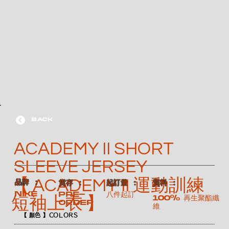
BACK
ACADEMY II SHORT
SLEEVE JERSEY
【 ACADEMY II 運動訓練
​品牌 ：
​貨存 ：
​起訂量 ：
​質料 ：
NIKE
Pre-
八件起訂
100% 再生聚酯纖
短袖上衣 】
order
維
【 顏色 】COLORS