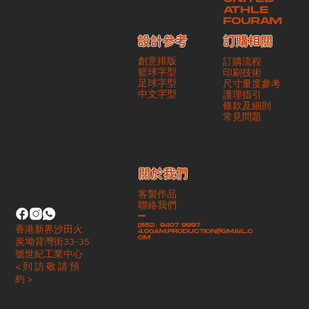
ATHLE
FOURAM
訂購相關
設計參考
創意排版
訂購流程
籃球字型
印刷技術
足球字型
尺寸量度參考
​中文字型
護理指引
條款及細則
​常見問題
​關於我們
客製作品
聯絡我們
-
(852）9407 9997
香港新界沙田火
4.00am.production@gmail.c
om
炭坳背灣街33-35
號世紀工業中心
< 到 訪 敬 請 預
約 >