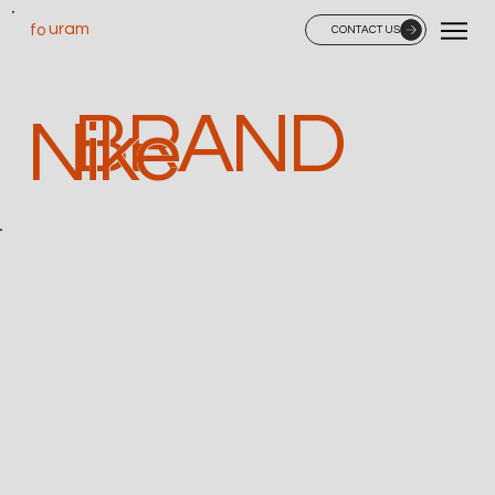
uram
fo
CONTACT US
BRAND
Nike