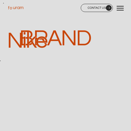
uram
fo
CONTACT US
BRAND
Nike