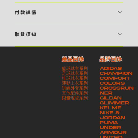
1 / 挑選款式及設計 貴客可瀏覽 4:00AM 官方網站或親臨工作室〈 需
預 約 〉，參看官網上的商品目錄和作品照片去選擇心儀的款式，同時可
付 款 詳 情
自行設計，根據個人喜好去配置顏色、文字，圖像以及大小比例 任何款
貴客可選擇以下方式繳付貨款： ・ 親臨工作室現金支付 < 需 預 約 >
式設計上的問題，歡迎向 4AM 團隊職員查詢 2 / 提交定制資料及獲取
・ Payme ・ 現金機入數 ・ 銀行櫃檯入數 ・ ATM自動櫃員機轉帳 ・
報價 貴客可透過電郵方式或 WhatsApp 平台提交定製資料，4AM 團
取 貨 須 知
e-Banking 網上銀行 ・ 轉數快 FPS ・ 公司 / 個人劃線支票 - 貴客所
隊會盡快聯絡貴客，進一步確認款式設計上的細節，並根據訂購內容進行
貴客可選擇以下方式提取所訂購之貨品： ​・ 工作室自取 < 需 預 約 > ｜
訂購之金額以港幣計算 - 本公司將依據貴客所提供之電郵地址發送貨款
報價 3 / 確實訂單及緻付訂金 4AM 團隊依照訂購細項製作設計稿件及
請與4AM團隊職員聯絡預約取貨時間｜​ ・ GoGoVan ｜即日完成配送
交易單據。如貴客欲更改電郵地址，請與 4AM 團隊聯絡 - 貴客的付款
相關價目，貴客最終確認後將獲取正式完整單據，請安排繳付貨款訂金以
產品目錄
品牌目錄
服務｜運費由貴客現金支付司機｜ ・ 順豐速運 ｜貨件運送需要多於2－
記錄可透過電郵 或 WhatsApp平台（ 請註明訂單編號 ）交予4AM 團
啟動貨品製作 4 / 商品印製 訂金核實後，4AM 團隊將隨即開始製作 5
籃球球衣系列
ADIDAS
3個工作天｜到付｜​ - 貴客請於貨品可取日起之 10 個工作天內安排提取
隊核實有關款項 - 任何轉帳或換匯交易手續費等額外費用，一概不歸屬
/ 貨品提取 商品製作完成後，4AM 團隊將聯絡貴客安排貨款餘額及提取
足球球衣系列
CHAMPION
貨品，如逾期未取，本公司將不予保存相關貨品。有關貨款訂金將不予歸
本公司之責任 - 貴客請於收獲本公司正式訂購單據後 3 個工作天內安排
排球球衣系列
貨品。貴客可選擇最適合的付款方式以及取貨安排
COMFORT
運動上衣系列
COLORS
還，貴客仍須負責貨款餘額 - 貴客請於收貨時小心核對貨品數量及檢查
付款。如未能按期繳付所需款項，貴客須緻交因逾期所衍生之額外行政費
訓練外套系列
CROSSRUN
貨品品質 - 基於 S.F. Express / GoGoVan 等託運商為第三方服務，
用
其他配件系列
NER
​限量現貨系列
GILDAN
本公司將保證貨品安全到達第三方手中。如第三方在運送過程中引致任何
GLIMMER
有關貨品之遺失、損毀、誤投或運送延誤，本公司一律不負責
KELME
NIKE &
JORDAN
PUMA
UNDER
ARMOUR
UNITED