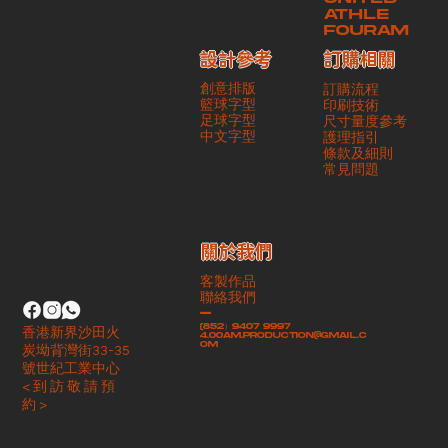
ATHLE
FOURAM
訂購相關
設計參考
創意排版
訂購流程
籃球字型
印刷技術
足球字型
尺寸量度參考
​中文字型
護理指引
條款及細則
​常見問題
​關於我們
客製作品
聯絡我們
-
(852）9407 9997
香港新界沙田火
4.00am.production@gmail.c
om
炭坳背灣街33-35
號世紀工業中心
< 到 訪 敬 請 預
約 >