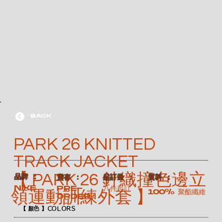
BACK
PARK 26 KNITTED
TRACK JACKET
【 PARK 26 針織撞色邊立
​品牌 ：
​貨存 ：
​起訂量 ：
​質料 ：
NIKE
Pre-
八件起訂
100% 聚酯纖維
領運動訓練外套 】
order
【 顏色 】COLORS