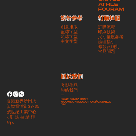
ATHLE
FOURAM
訂購相關
設計參考
創意排版
訂購流程
籃球字型
印刷技術
足球字型
尺寸量度參考
​中文字型
護理指引
條款及細則
​常見問題
​關於我們
客製作品
聯絡我們
-
(852）9407 9997
香港新界沙田火
4.00am.production@gmail.c
om
炭坳背灣街33-35
號世紀工業中心
< 到 訪 敬 請 預
約 >