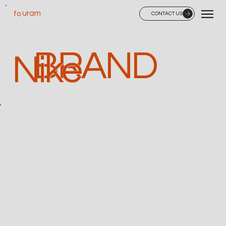
uram
fo
CONTACT US
BRAND
Nike