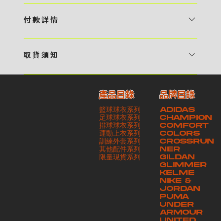
1 / 挑選款式及設計 貴客可瀏覽 4:00AM 官方網站或親臨工作室〈 需
預 約 〉，參看官網上的商品目錄和作品照片去選擇心儀的款式，同時可
付 款 詳 情
自行設計，根據個人喜好去配置顏色、文字，圖像以及大小比例 任何款
貴客可選擇以下方式繳付貨款： ・ 親臨工作室現金支付 < 需 預 約 >
式設計上的問題，歡迎向 4AM 團隊職員查詢 2 / 提交定制資料及獲取
・ Payme ・ 現金機入數 ・ 銀行櫃檯入數 ・ ATM自動櫃員機轉帳 ・
報價 貴客可透過電郵方式或 WhatsApp 平台提交定製資料，4AM 團
取 貨 須 知
e-Banking 網上銀行 ・ 轉數快 FPS ・ 公司 / 個人劃線支票 - 貴客所
隊會盡快聯絡貴客，進一步確認款式設計上的細節，並根據訂購內容進行
貴客可選擇以下方式提取所訂購之貨品： ​・ 工作室自取 < 需 預 約 > ｜
訂購之金額以港幣計算 - 本公司將依據貴客所提供之電郵地址發送貨款
報價 3 / 確實訂單及緻付訂金 4AM 團隊依照訂購細項製作設計稿件及
請與4AM團隊職員聯絡預約取貨時間｜​ ・ GoGoVan ｜即日完成配送
交易單據。如貴客欲更改電郵地址，請與 4AM 團隊聯絡 - 貴客的付款
相關價目，貴客最終確認後將獲取正式完整單據，請安排繳付貨款訂金以
產品目錄
品牌目錄
服務｜運費由貴客現金支付司機｜ ・ 順豐速運 ｜貨件運送需要多於2－
記錄可透過電郵 或 WhatsApp平台（ 請註明訂單編號 ）交予4AM 團
啟動貨品製作 4 / 商品印製 訂金核實後，4AM 團隊將隨即開始製作 5
籃球球衣系列
ADIDAS
3個工作天｜到付｜​ - 貴客請於貨品可取日起之 10 個工作天內安排提取
隊核實有關款項 - 任何轉帳或換匯交易手續費等額外費用，一概不歸屬
/ 貨品提取 商品製作完成後，4AM 團隊將聯絡貴客安排貨款餘額及提取
足球球衣系列
CHAMPION
貨品，如逾期未取，本公司將不予保存相關貨品。有關貨款訂金將不予歸
本公司之責任 - 貴客請於收獲本公司正式訂購單據後 3 個工作天內安排
排球球衣系列
貨品。貴客可選擇最適合的付款方式以及取貨安排
COMFORT
運動上衣系列
COLORS
還，貴客仍須負責貨款餘額 - 貴客請於收貨時小心核對貨品數量及檢查
付款。如未能按期繳付所需款項，貴客須緻交因逾期所衍生之額外行政費
訓練外套系列
CROSSRUN
貨品品質 - 基於 S.F. Express / GoGoVan 等託運商為第三方服務，
用
其他配件系列
NER
​限量現貨系列
GILDAN
本公司將保證貨品安全到達第三方手中。如第三方在運送過程中引致任何
GLIMMER
有關貨品之遺失、損毀、誤投或運送延誤，本公司一律不負責
KELME
NIKE &
JORDAN
PUMA
UNDER
ARMOUR
UNITED