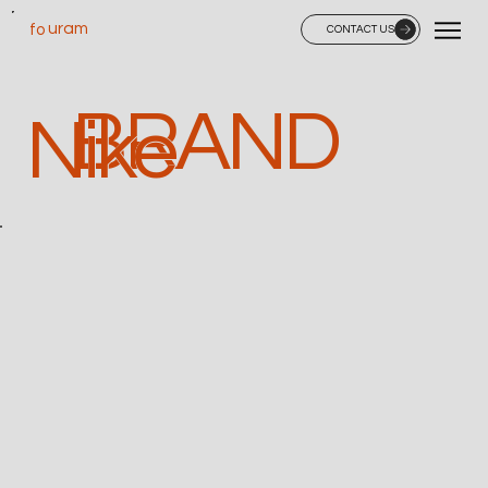
uram
fo
CONTACT US
BRAND
Nike