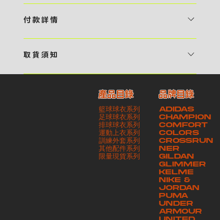
1 / 挑選款式及設計 貴客可瀏覽 4:00AM 官方網站或親臨工作室〈 需
預 約 〉，參看官網上的商品目錄和作品照片去選擇心儀的款式，同時可
付 款 詳 情
自行設計，根據個人喜好去配置顏色、文字，圖像以及大小比例 任何款
貴客可選擇以下方式繳付貨款： ・ 親臨工作室現金支付 < 需 預 約 >
式設計上的問題，歡迎向 4AM 團隊職員查詢 2 / 提交定制資料及獲取
・ Payme ・ 現金機入數 ・ 銀行櫃檯入數 ・ ATM自動櫃員機轉帳 ・
報價 貴客可透過電郵方式或 WhatsApp 平台提交定製資料，4AM 團
取 貨 須 知
e-Banking 網上銀行 ・ 轉數快 FPS ・ 公司 / 個人劃線支票 - 貴客所
隊會盡快聯絡貴客，進一步確認款式設計上的細節，並根據訂購內容進行
貴客可選擇以下方式提取所訂購之貨品： ​・ 工作室自取 < 需 預 約 > ｜
訂購之金額以港幣計算 - 本公司將依據貴客所提供之電郵地址發送貨款
報價 3 / 確實訂單及緻付訂金 4AM 團隊依照訂購細項製作設計稿件及
請與4AM團隊職員聯絡預約取貨時間｜​ ・ GoGoVan ｜即日完成配送
交易單據。如貴客欲更改電郵地址，請與 4AM 團隊聯絡 - 貴客的付款
相關價目，貴客最終確認後將獲取正式完整單據，請安排繳付貨款訂金以
產品目錄
品牌目錄
服務｜運費由貴客現金支付司機｜ ・ 順豐速運 ｜貨件運送需要多於2－
記錄可透過電郵 或 WhatsApp平台（ 請註明訂單編號 ）交予4AM 團
啟動貨品製作 4 / 商品印製 訂金核實後，4AM 團隊將隨即開始製作 5
籃球球衣系列
ADIDAS
3個工作天｜到付｜​ - 貴客請於貨品可取日起之 10 個工作天內安排提取
隊核實有關款項 - 任何轉帳或換匯交易手續費等額外費用，一概不歸屬
/ 貨品提取 商品製作完成後，4AM 團隊將聯絡貴客安排貨款餘額及提取
足球球衣系列
CHAMPION
貨品，如逾期未取，本公司將不予保存相關貨品。有關貨款訂金將不予歸
本公司之責任 - 貴客請於收獲本公司正式訂購單據後 3 個工作天內安排
排球球衣系列
貨品。貴客可選擇最適合的付款方式以及取貨安排
COMFORT
運動上衣系列
COLORS
還，貴客仍須負責貨款餘額 - 貴客請於收貨時小心核對貨品數量及檢查
付款。如未能按期繳付所需款項，貴客須緻交因逾期所衍生之額外行政費
訓練外套系列
CROSSRUN
貨品品質 - 基於 S.F. Express / GoGoVan 等託運商為第三方服務，
用
其他配件系列
NER
​限量現貨系列
GILDAN
本公司將保證貨品安全到達第三方手中。如第三方在運送過程中引致任何
GLIMMER
有關貨品之遺失、損毀、誤投或運送延誤，本公司一律不負責
KELME
NIKE &
JORDAN
PUMA
UNDER
ARMOUR
UNITED