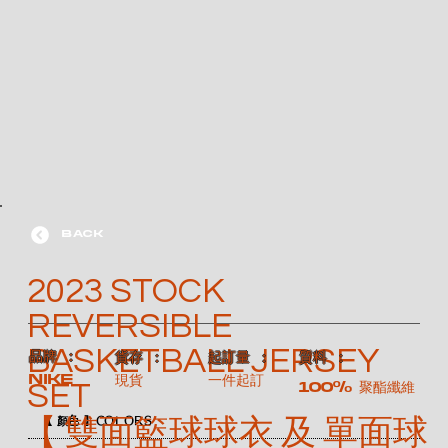
BACK
2023 STOCK
REVERSIBLE
BASKETBALL JERSEY
​品牌 ：
​貨存 ：
​起訂量 ：
​質料 ：
NIKE
現貨
一件起訂
SET
100% 聚酯纖維
【 雙面籃球球衣 及 單面球
【 顏色 】COLORS