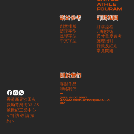
ATHLE
FOURAM
訂購相關
設計參考
創意排版
訂購流程
籃球字型
印刷技術
足球字型
尺寸量度參考
​中文字型
護理指引
條款及細則
​常見問題
​關於我們
客製作品
聯絡我們
-
(852）9407 9997
香港新界沙田火
4.00am.production@gmail.c
om
炭坳背灣街33-35
號世紀工業中心
< 到 訪 敬 請 預
約 >