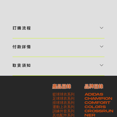
訂 購 流 程
1 / 挑選款式及設計 貴客可瀏覽 4:00AM 官方網站或親臨工作室〈 需
預 約 〉，參看官網上的商品目錄和作品照片去選擇心儀的款式，同時可
付 款 詳 情
自行設計，根據個人喜好去配置顏色、文字，圖像以及大小比例 任何款
貴客可選擇以下方式繳付貨款： ・ 親臨工作室現金支付 < 需 預 約 >
式設計上的問題，歡迎向 4AM 團隊職員查詢 2 / 提交定制資料及獲取
・ Payme ・ 現金機入數 ・ 銀行櫃檯入數 ・ ATM自動櫃員機轉帳 ・
報價 貴客可透過電郵方式或 WhatsApp 平台提交定製資料，4AM 團
取 貨 須 知
e-Banking 網上銀行 ・ 轉數快 FPS ・ 公司 / 個人劃線支票 - 貴客所
隊會盡快聯絡貴客，進一步確認款式設計上的細節，並根據訂購內容進行
貴客可選擇以下方式提取所訂購之貨品： ​・ 工作室自取 < 需 預 約 > ｜
訂購之金額以港幣計算 - 本公司將依據貴客所提供之電郵地址發送貨款
報價 3 / 確實訂單及緻付訂金 4AM 團隊依照訂購細項製作設計稿件及
請與4AM團隊職員聯絡預約取貨時間｜​ ・ GoGoVan ｜即日完成配送
交易單據。如貴客欲更改電郵地址，請與 4AM 團隊聯絡 - 貴客的付款
相關價目，貴客最終確認後將獲取正式完整單據，請安排繳付貨款訂金以
產品目錄
品牌目錄
服務｜運費由貴客現金支付司機｜ ・ 順豐速運 ｜貨件運送需要多於2－
記錄可透過電郵 或 WhatsApp平台（ 請註明訂單編號 ）交予4AM 團
啟動貨品製作 4 / 商品印製 訂金核實後，4AM 團隊將隨即開始製作 5
籃球球衣系列
ADIDAS
3個工作天｜到付｜​ - 貴客請於貨品可取日起之 10 個工作天內安排提取
隊核實有關款項 - 任何轉帳或換匯交易手續費等額外費用，一概不歸屬
/ 貨品提取 商品製作完成後，4AM 團隊將聯絡貴客安排貨款餘額及提取
足球球衣系列
CHAMPION
貨品，如逾期未取，本公司將不予保存相關貨品。有關貨款訂金將不予歸
本公司之責任 - 貴客請於收獲本公司正式訂購單據後 3 個工作天內安排
排球球衣系列
貨品。貴客可選擇最適合的付款方式以及取貨安排
COMFORT
運動上衣系列
COLORS
還，貴客仍須負責貨款餘額 - 貴客請於收貨時小心核對貨品數量及檢查
付款。如未能按期繳付所需款項，貴客須緻交因逾期所衍生之額外行政費
訓練外套系列
CROSSRUN
貨品品質 - 基於 S.F. Express / GoGoVan 等託運商為第三方服務，
用
其他配件系列
NER