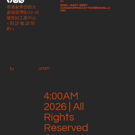
-
(852）9407 9997
香港新界沙田火
4.00am.production@gmail.c
om
炭坳背灣街33-35
號世紀工業中心
< 到 訪 敬 請 預
約 >
uram
fo
4:00AM
2026 | All
Rights
Reserved