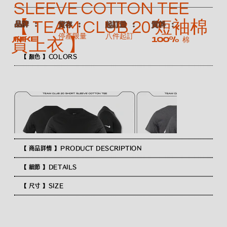
SLEEVE COTTON TEE
【 TEAM CLUB 20 短袖棉
​品牌 ：
​質料 ：
​貨存 ：
​起訂量 ：
停產限量
八件起訂
NIKE
100% 棉
質上衣 】
【 顏色 】COLORS
【 商品詳情 】PRODUCT DESCRIPTION
【 細節 】DETAILS
【 尺寸 】SIZE