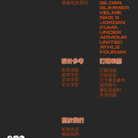
​限量現貨系列
GILDAN
本公司將保證貨品安全到達第三方手中。如第三方在運送過程中引致任何
GLIMMER
有關貨品之遺失、損毀、誤投或運送延誤，本公司一律不負責
KELME
NIKE &
JORDAN
PUMA
UNDER
ARMOUR
UNITED
ATHLE
FOURAM
訂購相關
設計參考
創意排版
訂購流程
籃球字型
印刷技術
足球字型
尺寸量度參考
​中文字型
護理指引
條款及細則
​常見問題
​關於我們
客製作品
聯絡我們