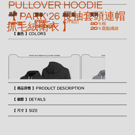
PULLOVER HOODIE
【 PARK 26 長袖套頭連帽
​品牌 ：
​質料 ：
​貨存 ：
​起訂量 ：
Pre-
八件起訂
NIKE
80％棉
抓毛絨衛衣 】
order
20％聚酯纖維
【 顏色 】COLORS
【 商品詳情 】PRODUCT DESCRIPTION
【 細節 】DETAILS
【 尺寸 】SIZE