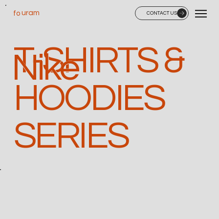
uram
fo
CONTACT US
T-SHIRTS &
Nike
HOODIES
SERIES