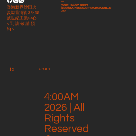
-
(852）9407 9997
香港新界沙田火
4.00am.production@gmail.c
om
炭坳背灣街33-35
號世紀工業中心
< 到 訪 敬 請 預
約 >
uram
fo
4:00AM
2026 | All
Rights
Reserved