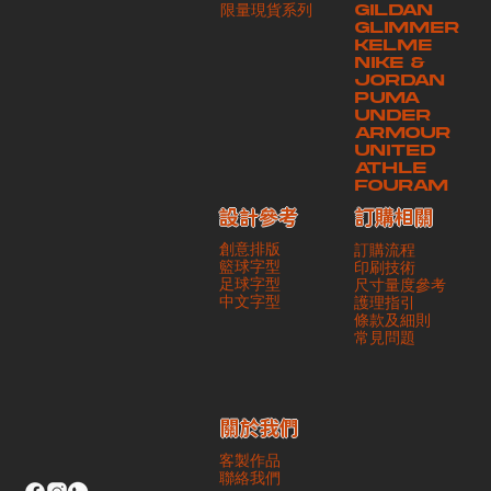
​限量現貨系列
GILDAN
本公司將保證貨品安全到達第三方手中。如第三方在運送過程中引致任何
GLIMMER
有關貨品之遺失、損毀、誤投或運送延誤，本公司一律不負責
KELME
NIKE &
JORDAN
PUMA
UNDER
ARMOUR
UNITED
ATHLE
FOURAM
訂購相關
設計參考
創意排版
訂購流程
籃球字型
印刷技術
足球字型
尺寸量度參考
​中文字型
護理指引
條款及細則
​常見問題
​關於我們
客製作品
聯絡我們