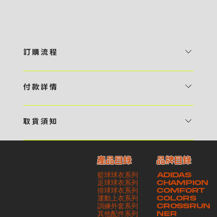
訂 購 流 程
1 / 挑選款式及設計 貴客可瀏覽 4:00AM 官方網站或親臨工作室〈 需
預 約 〉，參看官網上的商品目錄和作品照片去選擇心儀的款式，同時可
付 款 詳 情
自行設計，根據個人喜好去配置顏色、文字，圖像以及大小比例 任何款
貴客可選擇以下方式繳付貨款： ・ 親臨工作室現金支付 < 需 預 約 >
式設計上的問題，歡迎向 4AM 團隊職員查詢 2 / 提交定制資料及獲取
・ Payme ・ 現金機入數 ・ 銀行櫃檯入數 ・ ATM自動櫃員機轉帳 ・
報價 貴客可透過電郵方式或 WhatsApp 平台提交定製資料，4AM 團
取 貨 須 知
e-Banking 網上銀行 ・ 轉數快 FPS ・ 公司 / 個人劃線支票 - 貴客所
隊會盡快聯絡貴客，進一步確認款式設計上的細節，並根據訂購內容進行
貴客可選擇以下方式提取所訂購之貨品： ​・ 工作室自取 < 需 預 約 > ｜
訂購之金額以港幣計算 - 本公司將依據貴客所提供之電郵地址發送貨款
報價 3 / 確實訂單及緻付訂金 4AM 團隊依照訂購細項製作設計稿件及
請與4AM團隊職員聯絡預約取貨時間｜​ ・ GoGoVan ｜即日完成配送
交易單據。如貴客欲更改電郵地址，請與 4AM 團隊聯絡 - 貴客的付款
相關價目，貴客最終確認後將獲取正式完整單據，請安排繳付貨款訂金以
產品目錄
品牌目錄
服務｜運費由貴客現金支付司機｜ ・ 順豐速運 ｜貨件運送需要多於2－
記錄可透過電郵 或 WhatsApp平台（ 請註明訂單編號 ）交予4AM 團
啟動貨品製作 4 / 商品印製 訂金核實後，4AM 團隊將隨即開始製作 5
籃球球衣系列
ADIDAS
3個工作天｜到付｜​ - 貴客請於貨品可取日起之 10 個工作天內安排提取
隊核實有關款項 - 任何轉帳或換匯交易手續費等額外費用，一概不歸屬
/ 貨品提取 商品製作完成後，4AM 團隊將聯絡貴客安排貨款餘額及提取
足球球衣系列
CHAMPION
貨品，如逾期未取，本公司將不予保存相關貨品。有關貨款訂金將不予歸
本公司之責任 - 貴客請於收獲本公司正式訂購單據後 3 個工作天內安排
排球球衣系列
貨品。貴客可選擇最適合的付款方式以及取貨安排
COMFORT
運動上衣系列
COLORS
還，貴客仍須負責貨款餘額 - 貴客請於收貨時小心核對貨品數量及檢查
付款。如未能按期繳付所需款項，貴客須緻交因逾期所衍生之額外行政費
訓練外套系列
CROSSRUN
貨品品質 - 基於 S.F. Express / GoGoVan 等託運商為第三方服務，
用
其他配件系列
NER