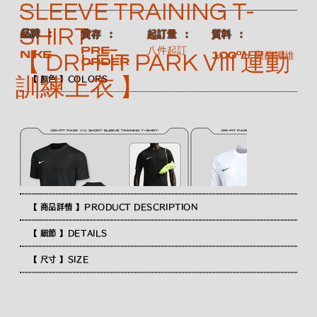
SLEEVE TRAINING T-
SHIRT
​品牌 ：
​質料 ：
​貨存 ：
​起訂量 ：
Pre-
八件起訂
NIKE
100% 聚酯纖維
【 DRI-FIT PARK VIII 運動
order
訓練上衣 】
【 顏色 】COLORS
【 商品詳情 】PRODUCT DESCRIPTION
【 細節 】DETAILS
【 尺寸 】SIZE