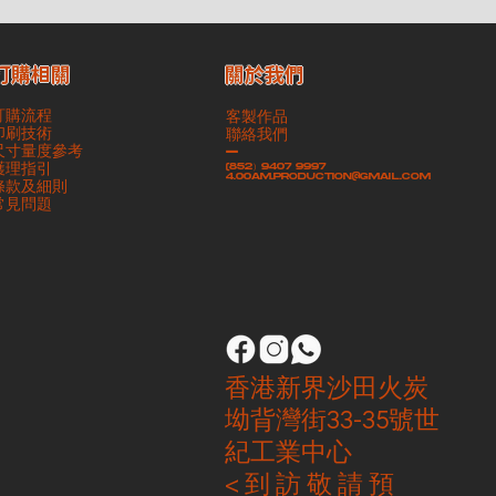
​關於我們
訂購相關
訂購流程
客製作品
印刷技術
聯絡我們
尺寸量度參考
-
護理指引
(852）9407 9997
4.00am.production@gmail.com
條款及細則
​常見問題
香港新界沙田火炭
坳背灣街33-35號世
紀工業中心
< 到 訪 敬 請 預