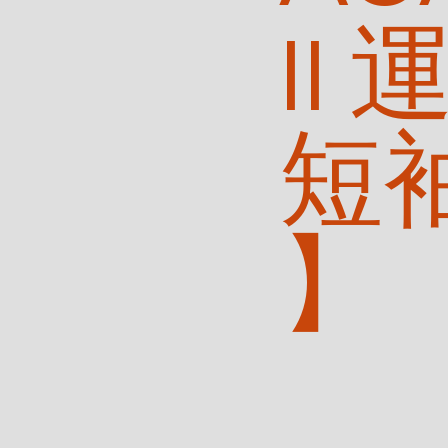
II
短
】