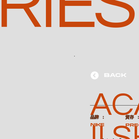
RIES
BACK
AC
​品牌 ：
​貨存 
II 
NIKE
Pre