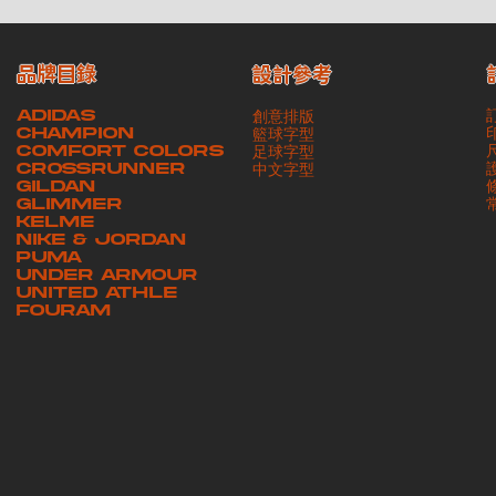
品牌目錄
設計參考
ADIDAS
創意排版
CHAMPION
籃球字型
COMFORT COLORS
足球字型
CROSSRUNNER
​中文字型
GILDAN
GLIMMER
KELME
NIKE & JORDAN
PUMA
UNDER ARMOUR
UNITED ATHLE
FOURAM