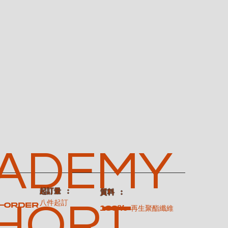
ADEMY
​起訂量 ：
：
​質料 ：
SHORT
八件起訂
-order
100% 再生聚酯纖維