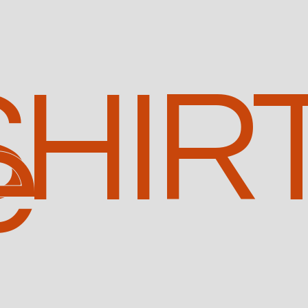
SHIR
e