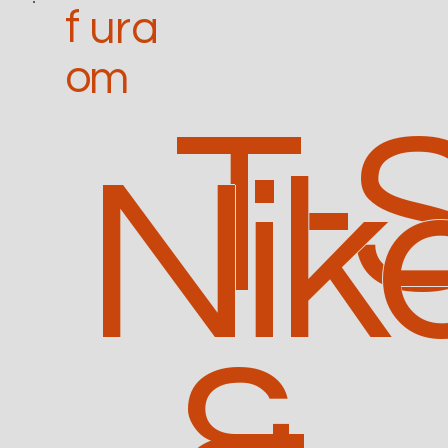
f
ura
o
m
T-
Nik