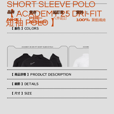
SHORT SLEEVE POLO
【 ACADEMY 25 DRI-FIT
​品牌 ：
​質料 ：
​貨存 ：
​起訂量 ：
Pre-
八件起訂
NIKE
100% 聚酯纖維
短袖 POLO 】
order
【 顏色 】COLORS
【 商品詳情 】PRODUCT DESCRIPTION
【 細節 】DETAILS
【 尺寸 】SIZE