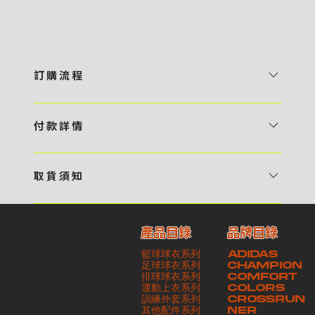
訂 購 流 程
1 / 挑選款式及設計 貴客可瀏覽 4:00AM 官方網站或親臨工作室〈 需
預 約 〉，參看官網上的商品目錄和作品照片去選擇心儀的款式，同時可
付 款 詳 情
自行設計，根據個人喜好去配置顏色、文字，圖像以及大小比例 任何款
貴客可選擇以下方式繳付貨款： ・ 親臨工作室現金支付 < 需 預 約 >
式設計上的問題，歡迎向 4AM 團隊職員查詢 2 / 提交定制資料及獲取
・ Payme ・ 現金機入數 ・ 銀行櫃檯入數 ・ ATM自動櫃員機轉帳 ・
報價 貴客可透過電郵方式或 WhatsApp 平台提交定製資料，4AM 團
取 貨 須 知
e-Banking 網上銀行 ・ 轉數快 FPS ・ 公司 / 個人劃線支票 - 貴客所
隊會盡快聯絡貴客，進一步確認款式設計上的細節，並根據訂購內容進行
貴客可選擇以下方式提取所訂購之貨品： ​・ 工作室自取 < 需 預 約 > ｜
訂購之金額以港幣計算 - 本公司將依據貴客所提供之電郵地址發送貨款
報價 3 / 確實訂單及緻付訂金 4AM 團隊依照訂購細項製作設計稿件及
請與4AM團隊職員聯絡預約取貨時間｜​ ・ GoGoVan ｜即日完成配送
交易單據。如貴客欲更改電郵地址，請與 4AM 團隊聯絡 - 貴客的付款
相關價目，貴客最終確認後將獲取正式完整單據，請安排繳付貨款訂金以
產品目錄
品牌目錄
服務｜運費由貴客現金支付司機｜ ・ 順豐速運 ｜貨件運送需要多於2－
記錄可透過電郵 或 WhatsApp平台（ 請註明訂單編號 ）交予4AM 團
啟動貨品製作 4 / 商品印製 訂金核實後，4AM 團隊將隨即開始製作 5
籃球球衣系列
ADIDAS
3個工作天｜到付｜​ - 貴客請於貨品可取日起之 10 個工作天內安排提取
隊核實有關款項 - 任何轉帳或換匯交易手續費等額外費用，一概不歸屬
/ 貨品提取 商品製作完成後，4AM 團隊將聯絡貴客安排貨款餘額及提取
足球球衣系列
CHAMPION
貨品，如逾期未取，本公司將不予保存相關貨品。有關貨款訂金將不予歸
本公司之責任 - 貴客請於收獲本公司正式訂購單據後 3 個工作天內安排
排球球衣系列
貨品。貴客可選擇最適合的付款方式以及取貨安排
COMFORT
運動上衣系列
COLORS
還，貴客仍須負責貨款餘額 - 貴客請於收貨時小心核對貨品數量及檢查
付款。如未能按期繳付所需款項，貴客須緻交因逾期所衍生之額外行政費
訓練外套系列
CROSSRUN
貨品品質 - 基於 S.F. Express / GoGoVan 等託運商為第三方服務，
用
其他配件系列
NER