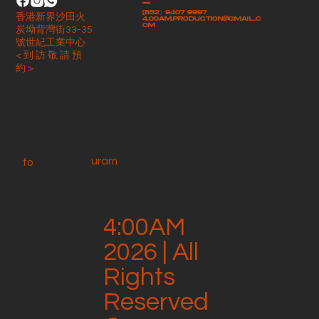
-
(852）9407 9997
香港新界沙田火
4.00am.production@gmail.c
om
炭坳背灣街33-35
號世紀工業中心
< 到 訪 敬 請 預
約 >
uram
fo
4:00AM
2026 | All
Rights
Reserved