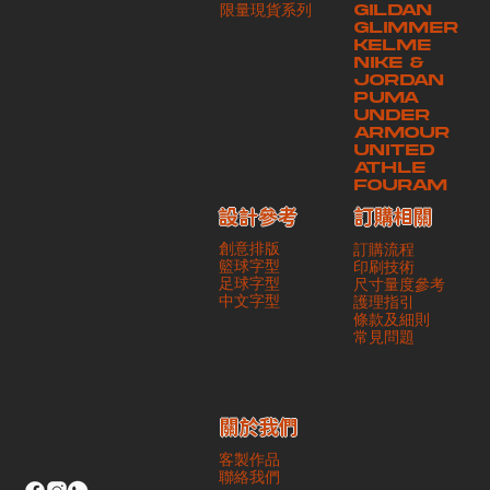
​限量現貨系列
GILDAN
本公司將保證貨品安全到達第三方手中。如第三方在運送過程中引致任何
GLIMMER
有關貨品之遺失、損毀、誤投或運送延誤，本公司一律不負責
KELME
NIKE &
JORDAN
PUMA
UNDER
ARMOUR
UNITED
ATHLE
FOURAM
訂購相關
設計參考
創意排版
訂購流程
籃球字型
印刷技術
足球字型
尺寸量度參考
​中文字型
護理指引
條款及細則
​常見問題
​關於我們
客製作品
聯絡我們