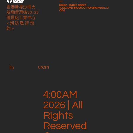
-
(852）9407 9997
香港新界沙田火
4.00am.production@gmail.c
om
炭坳背灣街33-35
號世紀工業中心
< 到 訪 敬 請 預
約 >
uram
fo
4:00AM
2026 | All
Rights
Reserved