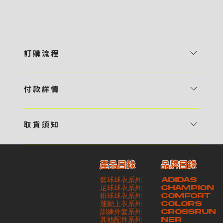
訂 購 流 程
1 / 挑選款式及設計 貴客可瀏覽 4:00AM 官方網站或親臨工作室〈 需
預 約 〉，參看官網上的商品目錄和作品照片去選擇心儀的款式，同時可
付 款 詳 情
自行設計，根據個人喜好去配置顏色、文字，圖像以及大小比例 任何款
貴客可選擇以下方式繳付貨款： ・ 親臨工作室現金支付 < 需 預 約 >
式設計上的問題，歡迎向 4AM 團隊職員查詢 2 / 提交定制資料及獲取
・ Payme ・ 現金機入數 ・ 銀行櫃檯入數 ・ ATM自動櫃員機轉帳 ・
報價 貴客可透過電郵方式或 WhatsApp 平台提交定製資料，4AM 團
取 貨 須 知
e-Banking 網上銀行 ・ 轉數快 FPS ・ 公司 / 個人劃線支票 - 貴客所
隊會盡快聯絡貴客，進一步確認款式設計上的細節，並根據訂購內容進行
貴客可選擇以下方式提取所訂購之貨品： ​・ 工作室自取 < 需 預 約 > ｜
訂購之金額以港幣計算 - 本公司將依據貴客所提供之電郵地址發送貨款
報價 3 / 確實訂單及緻付訂金 4AM 團隊依照訂購細項製作設計稿件及
請與4AM團隊職員聯絡預約取貨時間｜​ ・ GoGoVan ｜即日完成配送
交易單據。如貴客欲更改電郵地址，請與 4AM 團隊聯絡 - 貴客的付款
相關價目，貴客最終確認後將獲取正式完整單據，請安排繳付貨款訂金以
產品目錄
品牌目錄
服務｜運費由貴客現金支付司機｜ ・ 順豐速運 ｜貨件運送需要多於2－
記錄可透過電郵 或 WhatsApp平台（ 請註明訂單編號 ）交予4AM 團
啟動貨品製作 4 / 商品印製 訂金核實後，4AM 團隊將隨即開始製作 5
籃球球衣系列
ADIDAS
3個工作天｜到付｜​ - 貴客請於貨品可取日起之 10 個工作天內安排提取
隊核實有關款項 - 任何轉帳或換匯交易手續費等額外費用，一概不歸屬
/ 貨品提取 商品製作完成後，4AM 團隊將聯絡貴客安排貨款餘額及提取
足球球衣系列
CHAMPION
貨品，如逾期未取，本公司將不予保存相關貨品。有關貨款訂金將不予歸
本公司之責任 - 貴客請於收獲本公司正式訂購單據後 3 個工作天內安排
排球球衣系列
貨品。貴客可選擇最適合的付款方式以及取貨安排
COMFORT
運動上衣系列
COLORS
還，貴客仍須負責貨款餘額 - 貴客請於收貨時小心核對貨品數量及檢查
付款。如未能按期繳付所需款項，貴客須緻交因逾期所衍生之額外行政費
訓練外套系列
CROSSRUN
貨品品質 - 基於 S.F. Express / GoGoVan 等託運商為第三方服務，
用
其他配件系列
NER