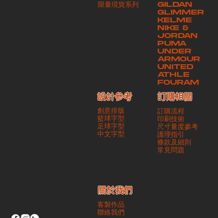
​限量現貨系列
GILDAN
本公司將保證貨品安全到達第三方手中。如第三方在運送過程中引致任何
GLIMMER
有關貨品之遺失、損毀、誤投或運送延誤，本公司一律不負責
KELME
NIKE &
JORDAN
PUMA
UNDER
ARMOUR
UNITED
ATHLE
FOURAM
訂購相關
設計參考
創意排版
訂購流程
籃球字型
印刷技術
足球字型
尺寸量度參考
​中文字型
護理指引
條款及細則
​常見問題
​關於我們
客製作品
聯絡我們