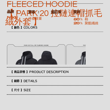
FLEECED HOODIE
【 PARK 20 拉鏈連帽抓毛
​品牌 ：
​質料 ：
​貨存 ：
​起訂量 ：
NIKE
停產限量
80％ 棉
絨外套 】
20％ 聚酯纖維
【 顏色 】COLORS
【 商品詳情 】PRODUCT DESCRIPTION
【 細節 】DETAILS
【 尺寸 】SIZE