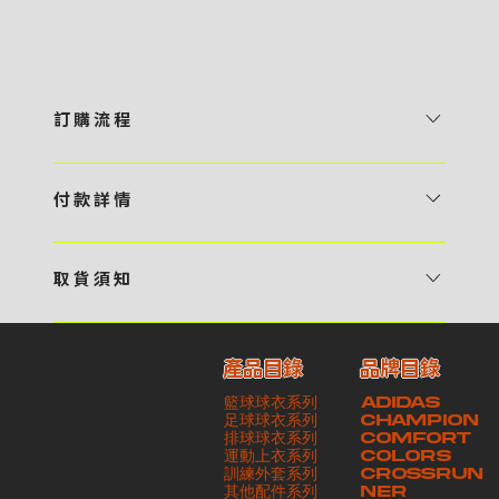
訂 購 流 程
1 / 挑選款式及設計 貴客可瀏覽 4:00AM 官方網站或親臨工作室〈 需
預 約 〉，參看官網上的商品目錄和作品照片去選擇心儀的款式，同時可
付 款 詳 情
自行設計，根據個人喜好去配置顏色、文字，圖像以及大小比例 任何款
貴客可選擇以下方式繳付貨款： ・ 親臨工作室現金支付 < 需 預 約 >
式設計上的問題，歡迎向 4AM 團隊職員查詢 2 / 提交定制資料及獲取
・ Payme ・ 現金機入數 ・ 銀行櫃檯入數 ・ ATM自動櫃員機轉帳 ・
報價 貴客可透過電郵方式或 WhatsApp 平台提交定製資料，4AM 團
取 貨 須 知
e-Banking 網上銀行 ・ 轉數快 FPS ・ 公司 / 個人劃線支票 - 貴客所
隊會盡快聯絡貴客，進一步確認款式設計上的細節，並根據訂購內容進行
貴客可選擇以下方式提取所訂購之貨品： ​・ 工作室自取 < 需 預 約 > ｜
訂購之金額以港幣計算 - 本公司將依據貴客所提供之電郵地址發送貨款
報價 3 / 確實訂單及緻付訂金 4AM 團隊依照訂購細項製作設計稿件及
請與4AM團隊職員聯絡預約取貨時間｜​ ・ GoGoVan ｜即日完成配送
交易單據。如貴客欲更改電郵地址，請與 4AM 團隊聯絡 - 貴客的付款
相關價目，貴客最終確認後將獲取正式完整單據，請安排繳付貨款訂金以
產品目錄
品牌目錄
服務｜運費由貴客現金支付司機｜ ・ 順豐速運 ｜貨件運送需要多於2－
記錄可透過電郵 或 WhatsApp平台（ 請註明訂單編號 ）交予4AM 團
啟動貨品製作 4 / 商品印製 訂金核實後，4AM 團隊將隨即開始製作 5
籃球球衣系列
ADIDAS
3個工作天｜到付｜​ - 貴客請於貨品可取日起之 10 個工作天內安排提取
隊核實有關款項 - 任何轉帳或換匯交易手續費等額外費用，一概不歸屬
/ 貨品提取 商品製作完成後，4AM 團隊將聯絡貴客安排貨款餘額及提取
足球球衣系列
CHAMPION
貨品，如逾期未取，本公司將不予保存相關貨品。有關貨款訂金將不予歸
本公司之責任 - 貴客請於收獲本公司正式訂購單據後 3 個工作天內安排
排球球衣系列
貨品。貴客可選擇最適合的付款方式以及取貨安排
COMFORT
運動上衣系列
COLORS
還，貴客仍須負責貨款餘額 - 貴客請於收貨時小心核對貨品數量及檢查
付款。如未能按期繳付所需款項，貴客須緻交因逾期所衍生之額外行政費
訓練外套系列
CROSSRUN
貨品品質 - 基於 S.F. Express / GoGoVan 等託運商為第三方服務，
用
其他配件系列
NER