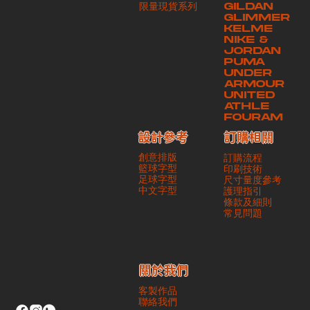
​限量現貨系列
GILDAN
本公司將保證貨品安全到達第三方手中。如第三方在運送過程中引致任何
GLIMMER
有關貨品之遺失、損毀、誤投或運送延誤，本公司一律不負責
KELME
NIKE &
JORDAN
PUMA
UNDER
ARMOUR
UNITED
ATHLE
FOURAM
訂購相關
設計參考
創意排版
訂購流程
籃球字型
印刷技術
足球字型
尺寸量度參考
​中文字型
護理指引
條款及細則
​常見問題
​關於我們
客製作品
聯絡我們