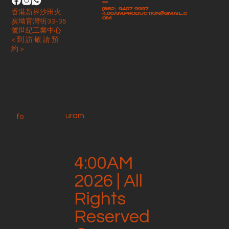
-
(852）9407 9997
香港新界沙田火
4.00am.production@gmail.c
om
炭坳背灣街33-35
號世紀工業中心
< 到 訪 敬 請 預
約 >
uram
fo
4:00AM
2026 | All
Rights
Reserved