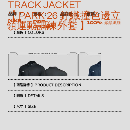
TRACK JACKET
【 PARK 26 針織撞色邊立
​品牌 ：
​質料 ：
​貨存 ：
​起訂量 ：
八件起訂
NIKE
Pre-
100% 聚酯纖維
領運動訓練外套 】
order
【 顏色 】COLORS
【 商品詳情 】PRODUCT DESCRIPTION
【 細節 】DETAILS
【 尺寸 】SIZE