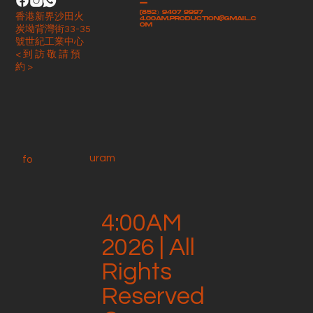
-
(852）9407 9997
香港新界沙田火
4.00am.production@gmail.c
om
炭坳背灣街33-35
號世紀工業中心
< 到 訪 敬 請 預
約 >
uram
fo
4:00AM
2026 | All
Rights
Reserved