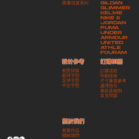
​限量現貨系列
GILDAN
本公司將保證貨品安全到達第三方手中。如第三方在運送過程中引致任何
GLIMMER
有關貨品之遺失、損毀、誤投或運送延誤，本公司一律不負責
KELME
NIKE &
JORDAN
PUMA
UNDER
ARMOUR
UNITED
ATHLE
FOURAM
訂購相關
設計參考
創意排版
訂購流程
籃球字型
印刷技術
足球字型
尺寸量度參考
​中文字型
護理指引
條款及細則
​常見問題
​關於我們
客製作品
聯絡我們