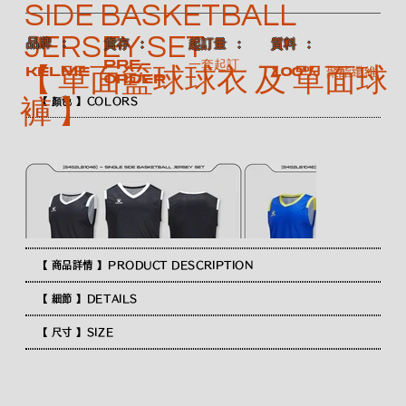
SIDE BASKETBALL
JERSEY SET
​品牌 ：
​質料 ：
​貨存 ：
​起訂量 ：
Pre-
一套起訂
【 單面籃球球衣 及 單面球
100% 聚酯纖維
KELME
order
褲 】
【 顏色 】COLORS
【 商品詳情 】PRODUCT DESCRIPTION
【 細節 】DETAILS
【 尺寸 】SIZE