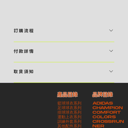
訂 購 流 程
1 / 挑選款式及設計 貴客可瀏覽 4:00AM 官方網站或親臨工作室〈 需
預 約 〉，參看官網上的商品目錄和作品照片去選擇心儀的款式，同時可
付 款 詳 情
自行設計，根據個人喜好去配置顏色、文字，圖像以及大小比例 任何款
貴客可選擇以下方式繳付貨款： ・ 親臨工作室現金支付 < 需 預 約 >
式設計上的問題，歡迎向 4AM 團隊職員查詢 2 / 提交定制資料及獲取
・ Payme ・ 現金機入數 ・ 銀行櫃檯入數 ・ ATM自動櫃員機轉帳 ・
報價 貴客可透過電郵方式或 WhatsApp 平台提交定製資料，4AM 團
取 貨 須 知
e-Banking 網上銀行 ・ 轉數快 FPS ・ 公司 / 個人劃線支票 - 貴客所
隊會盡快聯絡貴客，進一步確認款式設計上的細節，並根據訂購內容進行
貴客可選擇以下方式提取所訂購之貨品： ​・ 工作室自取 < 需 預 約 > ｜
訂購之金額以港幣計算 - 本公司將依據貴客所提供之電郵地址發送貨款
報價 3 / 確實訂單及緻付訂金 4AM 團隊依照訂購細項製作設計稿件及
請與4AM團隊職員聯絡預約取貨時間｜​ ・ GoGoVan ｜即日完成配送
交易單據。如貴客欲更改電郵地址，請與 4AM 團隊聯絡 - 貴客的付款
相關價目，貴客最終確認後將獲取正式完整單據，請安排繳付貨款訂金以
產品目錄
品牌目錄
服務｜運費由貴客現金支付司機｜ ・ 順豐速運 ｜貨件運送需要多於2－
記錄可透過電郵 或 WhatsApp平台（ 請註明訂單編號 ）交予4AM 團
啟動貨品製作 4 / 商品印製 訂金核實後，4AM 團隊將隨即開始製作 5
籃球球衣系列
ADIDAS
3個工作天｜到付｜​ - 貴客請於貨品可取日起之 10 個工作天內安排提取
隊核實有關款項 - 任何轉帳或換匯交易手續費等額外費用，一概不歸屬
/ 貨品提取 商品製作完成後，4AM 團隊將聯絡貴客安排貨款餘額及提取
足球球衣系列
CHAMPION
貨品，如逾期未取，本公司將不予保存相關貨品。有關貨款訂金將不予歸
本公司之責任 - 貴客請於收獲本公司正式訂購單據後 3 個工作天內安排
排球球衣系列
貨品。貴客可選擇最適合的付款方式以及取貨安排
COMFORT
運動上衣系列
COLORS
還，貴客仍須負責貨款餘額 - 貴客請於收貨時小心核對貨品數量及檢查
付款。如未能按期繳付所需款項，貴客須緻交因逾期所衍生之額外行政費
訓練外套系列
CROSSRUN
貨品品質 - 基於 S.F. Express / GoGoVan 等託運商為第三方服務，
用
其他配件系列
NER