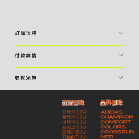
訂 購 流 程
1 / 挑選款式及設計 貴客可瀏覽 4:00AM 官方網站或親臨工作室〈 需
預 約 〉，參看官網上的商品目錄和作品照片去選擇心儀的款式，同時可
付 款 詳 情
自行設計，根據個人喜好去配置顏色、文字，圖像以及大小比例 任何款
貴客可選擇以下方式繳付貨款： ・ 親臨工作室現金支付 < 需 預 約 >
式設計上的問題，歡迎向 4AM 團隊職員查詢 2 / 提交定制資料及獲取
・ Payme ・ 現金機入數 ・ 銀行櫃檯入數 ・ ATM自動櫃員機轉帳 ・
報價 貴客可透過電郵方式或 WhatsApp 平台提交定製資料，4AM 團
取 貨 須 知
e-Banking 網上銀行 ・ 轉數快 FPS ・ 公司 / 個人劃線支票 - 貴客所
隊會盡快聯絡貴客，進一步確認款式設計上的細節，並根據訂購內容進行
貴客可選擇以下方式提取所訂購之貨品： ​・ 工作室自取 < 需 預 約 > ｜
訂購之金額以港幣計算 - 本公司將依據貴客所提供之電郵地址發送貨款
報價 3 / 確實訂單及緻付訂金 4AM 團隊依照訂購細項製作設計稿件及
請與4AM團隊職員聯絡預約取貨時間｜​ ・ GoGoVan ｜即日完成配送
交易單據。如貴客欲更改電郵地址，請與 4AM 團隊聯絡 - 貴客的付款
相關價目，貴客最終確認後將獲取正式完整單據，請安排繳付貨款訂金以
產品目錄
品牌目錄
服務｜運費由貴客現金支付司機｜ ・ 順豐速運 ｜貨件運送需要多於2－
記錄可透過電郵 或 WhatsApp平台（ 請註明訂單編號 ）交予4AM 團
啟動貨品製作 4 / 商品印製 訂金核實後，4AM 團隊將隨即開始製作 5
籃球球衣系列
ADIDAS
3個工作天｜到付｜​ - 貴客請於貨品可取日起之 10 個工作天內安排提取
隊核實有關款項 - 任何轉帳或換匯交易手續費等額外費用，一概不歸屬
/ 貨品提取 商品製作完成後，4AM 團隊將聯絡貴客安排貨款餘額及提取
足球球衣系列
CHAMPION
貨品，如逾期未取，本公司將不予保存相關貨品。有關貨款訂金將不予歸
本公司之責任 - 貴客請於收獲本公司正式訂購單據後 3 個工作天內安排
排球球衣系列
貨品。貴客可選擇最適合的付款方式以及取貨安排
COMFORT
運動上衣系列
COLORS
還，貴客仍須負責貨款餘額 - 貴客請於收貨時小心核對貨品數量及檢查
付款。如未能按期繳付所需款項，貴客須緻交因逾期所衍生之額外行政費
訓練外套系列
CROSSRUN
貨品品質 - 基於 S.F. Express / GoGoVan 等託運商為第三方服務，
用
其他配件系列
NER