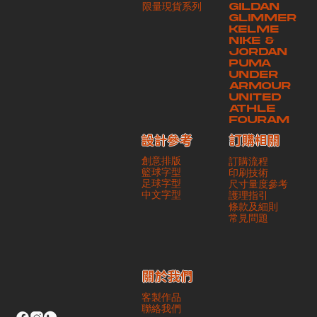
​限量現貨系列
GILDAN
本公司將保證貨品安全到達第三方手中。如第三方在運送過程中引致任何
GLIMMER
有關貨品之遺失、損毀、誤投或運送延誤，本公司一律不負責
KELME
NIKE &
JORDAN
PUMA
UNDER
ARMOUR
UNITED
ATHLE
FOURAM
訂購相關
設計參考
創意排版
訂購流程
籃球字型
印刷技術
足球字型
尺寸量度參考
​中文字型
護理指引
條款及細則
​常見問題
​關於我們
客製作品
聯絡我們