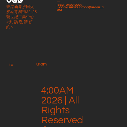
-
(852）9407 9997
香港新界沙田火
4.00am.production@gmail.c
om
炭坳背灣街33-35
號世紀工業中心
< 到 訪 敬 請 預
約 >
uram
fo
4:00AM
2026 | All
Rights
Reserved