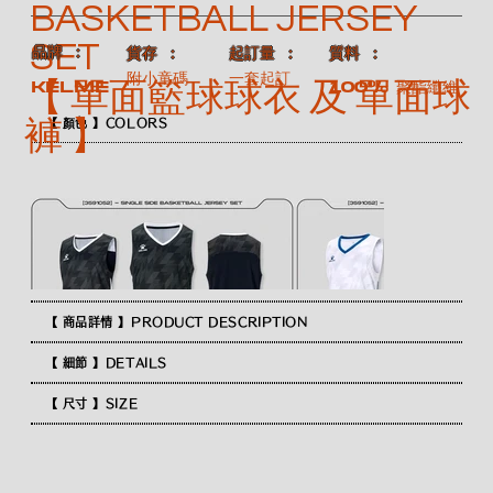
BASKETBALL JERSEY
SET
​品牌 ：
​質料 ：
​貨存 ：
​起訂量 ：
附小童碼
一套起訂
【 單面籃球球衣 及 單面球
100% 聚酯纖維
KELME
褲 】
【 顏色 】COLORS
【 商品詳情 】PRODUCT DESCRIPTION
【 細節 】DETAILS
【 尺寸 】SIZE