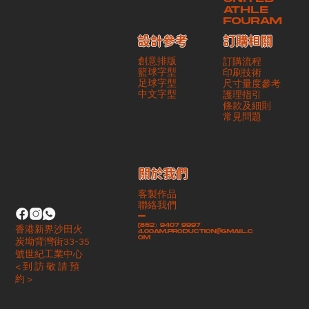
ATHLE
FOURAM
訂購相關
設計參考
創意排版
訂購流程
籃球字型
印刷技術
足球字型
尺寸量度參考
​中文字型
護理指引
條款及細則
​常見問題
​關於我們
客製作品
聯絡我們
-
(852）9407 9997
香港新界沙田火
4.00am.production@gmail.c
om
炭坳背灣街33-35
號世紀工業中心
< 到 訪 敬 請 預
約 >