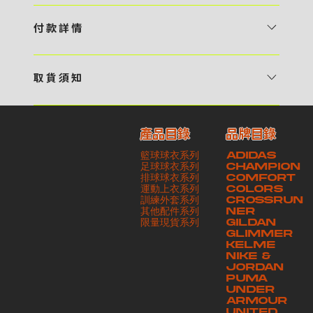
1 / 挑選款式及設計 貴客可瀏覽 4:00AM 官方網站或親臨工作室〈 需
預 約 〉，參看官網上的商品目錄和作品照片去選擇心儀的款式，同時可
付 款 詳 情
自行設計，根據個人喜好去配置顏色、文字，圖像以及大小比例 任何款
貴客可選擇以下方式繳付貨款： ・ 親臨工作室現金支付 < 需 預 約 >
式設計上的問題，歡迎向 4AM 團隊職員查詢 2 / 提交定制資料及獲取
・ Payme ・ 現金機入數 ・ 銀行櫃檯入數 ・ ATM自動櫃員機轉帳 ・
報價 貴客可透過電郵方式或 WhatsApp 平台提交定製資料，4AM 團
取 貨 須 知
e-Banking 網上銀行 ・ 轉數快 FPS ・ 公司 / 個人劃線支票 - 貴客所
隊會盡快聯絡貴客，進一步確認款式設計上的細節，並根據訂購內容進行
貴客可選擇以下方式提取所訂購之貨品： ​・ 工作室自取 < 需 預 約 > ｜
訂購之金額以港幣計算 - 本公司將依據貴客所提供之電郵地址發送貨款
報價 3 / 確實訂單及緻付訂金 4AM 團隊依照訂購細項製作設計稿件及
請與4AM團隊職員聯絡預約取貨時間｜​ ・ GoGoVan ｜即日完成配送
交易單據。如貴客欲更改電郵地址，請與 4AM 團隊聯絡 - 貴客的付款
相關價目，貴客最終確認後將獲取正式完整單據，請安排繳付貨款訂金以
產品目錄
品牌目錄
服務｜運費由貴客現金支付司機｜ ・ 順豐速運 ｜貨件運送需要多於2－
記錄可透過電郵 或 WhatsApp平台（ 請註明訂單編號 ）交予4AM 團
啟動貨品製作 4 / 商品印製 訂金核實後，4AM 團隊將隨即開始製作 5
籃球球衣系列
ADIDAS
3個工作天｜到付｜​ - 貴客請於貨品可取日起之 10 個工作天內安排提取
隊核實有關款項 - 任何轉帳或換匯交易手續費等額外費用，一概不歸屬
/ 貨品提取 商品製作完成後，4AM 團隊將聯絡貴客安排貨款餘額及提取
足球球衣系列
CHAMPION
貨品，如逾期未取，本公司將不予保存相關貨品。有關貨款訂金將不予歸
本公司之責任 - 貴客請於收獲本公司正式訂購單據後 3 個工作天內安排
排球球衣系列
貨品。貴客可選擇最適合的付款方式以及取貨安排
COMFORT
運動上衣系列
COLORS
還，貴客仍須負責貨款餘額 - 貴客請於收貨時小心核對貨品數量及檢查
付款。如未能按期繳付所需款項，貴客須緻交因逾期所衍生之額外行政費
訓練外套系列
CROSSRUN
貨品品質 - 基於 S.F. Express / GoGoVan 等託運商為第三方服務，
用
其他配件系列
NER
​限量現貨系列
GILDAN
本公司將保證貨品安全到達第三方手中。如第三方在運送過程中引致任何
GLIMMER
有關貨品之遺失、損毀、誤投或運送延誤，本公司一律不負責
KELME
NIKE &
JORDAN
PUMA
UNDER
ARMOUR
UNITED