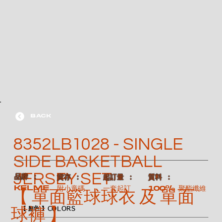
BACK
8352LB1028 - SINGLE
SIDE BASKETBALL
JERSEY SET
​品牌 ：
​質料 ：
​貨存 ：
​起訂量 ：
KELME
100% 聚酯纖維
附小童碼
一套起訂
【 單面籃球球衣 及 單面
球褲 】
【 顏色 】COLORS