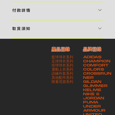
1 / 挑選款式及設計 貴客可瀏覽 4:00AM 官方網站或親臨工作室〈 需
預 約 〉，參看官網上的商品目錄和作品照片去選擇心儀的款式，同時可
付 款 詳 情
自行設計，根據個人喜好去配置顏色、文字，圖像以及大小比例 任何款
貴客可選擇以下方式繳付貨款： ・ 親臨工作室現金支付 < 需 預 約 >
式設計上的問題，歡迎向 4AM 團隊職員查詢 2 / 提交定制資料及獲取
・ Payme ・ 現金機入數 ・ 銀行櫃檯入數 ・ ATM自動櫃員機轉帳 ・
報價 貴客可透過電郵方式或 WhatsApp 平台提交定製資料，4AM 團
取 貨 須 知
e-Banking 網上銀行 ・ 轉數快 FPS ・ 公司 / 個人劃線支票 - 貴客所
隊會盡快聯絡貴客，進一步確認款式設計上的細節，並根據訂購內容進行
貴客可選擇以下方式提取所訂購之貨品： ​・ 工作室自取 < 需 預 約 > ｜
訂購之金額以港幣計算 - 本公司將依據貴客所提供之電郵地址發送貨款
報價 3 / 確實訂單及緻付訂金 4AM 團隊依照訂購細項製作設計稿件及
請與4AM團隊職員聯絡預約取貨時間｜​ ・ GoGoVan ｜即日完成配送
交易單據。如貴客欲更改電郵地址，請與 4AM 團隊聯絡 - 貴客的付款
相關價目，貴客最終確認後將獲取正式完整單據，請安排繳付貨款訂金以
產品目錄
品牌目錄
服務｜運費由貴客現金支付司機｜ ・ 順豐速運 ｜貨件運送需要多於2－
記錄可透過電郵 或 WhatsApp平台（ 請註明訂單編號 ）交予4AM 團
啟動貨品製作 4 / 商品印製 訂金核實後，4AM 團隊將隨即開始製作 5
籃球球衣系列
ADIDAS
3個工作天｜到付｜​ - 貴客請於貨品可取日起之 10 個工作天內安排提取
隊核實有關款項 - 任何轉帳或換匯交易手續費等額外費用，一概不歸屬
/ 貨品提取 商品製作完成後，4AM 團隊將聯絡貴客安排貨款餘額及提取
足球球衣系列
CHAMPION
貨品，如逾期未取，本公司將不予保存相關貨品。有關貨款訂金將不予歸
本公司之責任 - 貴客請於收獲本公司正式訂購單據後 3 個工作天內安排
排球球衣系列
貨品。貴客可選擇最適合的付款方式以及取貨安排
COMFORT
運動上衣系列
COLORS
還，貴客仍須負責貨款餘額 - 貴客請於收貨時小心核對貨品數量及檢查
付款。如未能按期繳付所需款項，貴客須緻交因逾期所衍生之額外行政費
訓練外套系列
CROSSRUN
貨品品質 - 基於 S.F. Express / GoGoVan 等託運商為第三方服務，
用
其他配件系列
NER
​限量現貨系列
GILDAN
本公司將保證貨品安全到達第三方手中。如第三方在運送過程中引致任何
GLIMMER
有關貨品之遺失、損毀、誤投或運送延誤，本公司一律不負責
KELME
NIKE &
JORDAN
PUMA
UNDER
ARMOUR
UNITED