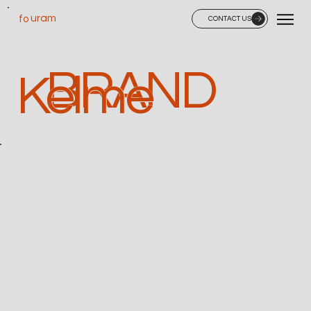
uram
fo
CONTACT US
BRAND
Kelme