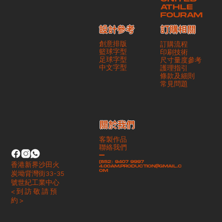
ATHLE
FOURAM
訂購相關
設計參考
創意排版
訂購流程
籃球字型
印刷技術
足球字型
尺寸量度參考
​中文字型
護理指引
條款及細則
​常見問題
​關於我們
客製作品
聯絡我們
-
(852）9407 9997
香港新界沙田火
4.00am.production@gmail.c
om
炭坳背灣街33-35
號世紀工業中心
< 到 訪 敬 請 預
約 >