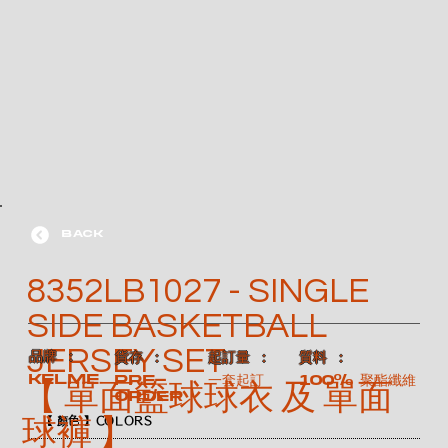
BACK
8352LB1027 - SINGLE
SIDE BASKETBALL
JERSEY SET
​品牌 ：
​質料 ：
​貨存 ：
​起訂量 ：
KELME
100% 聚酯纖維
PRE-
一套起訂
【 單面籃球球衣 及 單面
ORDER
球褲 】
【 顏色 】COLORS