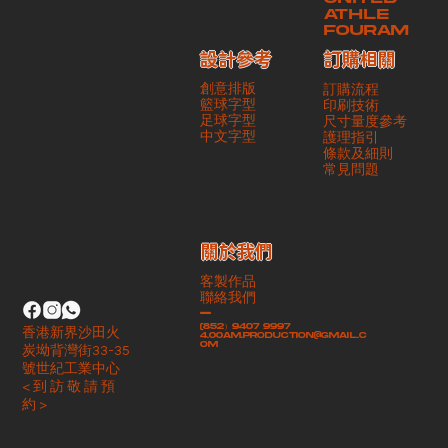
ATHLE
FOURAM
訂購相關
設計參考
創意排版
訂購流程
籃球字型
印刷技術
足球字型
尺寸量度參考
​中文字型
護理指引
條款及細則
​常見問題
​關於我們
客製作品
聯絡我們
-
(852）9407 9997
香港新界沙田火
4.00am.production@gmail.c
om
炭坳背灣街33-35
號世紀工業中心
< 到 訪 敬 請 預
約 >