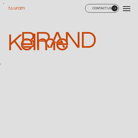
uram
fo
CONTACT US
BRAND
Kelme