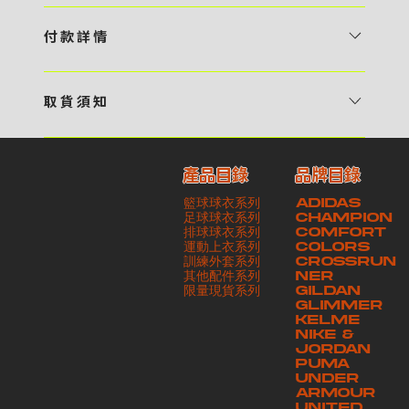
1 / 挑選款式及設計 貴客可瀏覽 4:00AM 官方網站或親臨工作室〈 需
預 約 〉，參看官網上的商品目錄和作品照片去選擇心儀的款式，同時可
付 款 詳 情
自行設計，根據個人喜好去配置顏色、文字，圖像以及大小比例 任何款
貴客可選擇以下方式繳付貨款： ・ 親臨工作室現金支付 < 需 預 約 >
式設計上的問題，歡迎向 4AM 團隊職員查詢 2 / 提交定制資料及獲取
・ Payme ・ 現金機入數 ・ 銀行櫃檯入數 ・ ATM自動櫃員機轉帳 ・
報價 貴客可透過電郵方式或 WhatsApp 平台提交定製資料，4AM 團
取 貨 須 知
e-Banking 網上銀行 ・ 轉數快 FPS ・ 公司 / 個人劃線支票 - 貴客所
隊會盡快聯絡貴客，進一步確認款式設計上的細節，並根據訂購內容進行
貴客可選擇以下方式提取所訂購之貨品： ​・ 工作室自取 < 需 預 約 > ｜
訂購之金額以港幣計算 - 本公司將依據貴客所提供之電郵地址發送貨款
報價 3 / 確實訂單及緻付訂金 4AM 團隊依照訂購細項製作設計稿件及
請與4AM團隊職員聯絡預約取貨時間｜​ ・ GoGoVan ｜即日完成配送
交易單據。如貴客欲更改電郵地址，請與 4AM 團隊聯絡 - 貴客的付款
相關價目，貴客最終確認後將獲取正式完整單據，請安排繳付貨款訂金以
產品目錄
品牌目錄
服務｜運費由貴客現金支付司機｜ ・ 順豐速運 ｜貨件運送需要多於2－
記錄可透過電郵 或 WhatsApp平台（ 請註明訂單編號 ）交予4AM 團
啟動貨品製作 4 / 商品印製 訂金核實後，4AM 團隊將隨即開始製作 5
籃球球衣系列
ADIDAS
3個工作天｜到付｜​ - 貴客請於貨品可取日起之 10 個工作天內安排提取
隊核實有關款項 - 任何轉帳或換匯交易手續費等額外費用，一概不歸屬
/ 貨品提取 商品製作完成後，4AM 團隊將聯絡貴客安排貨款餘額及提取
足球球衣系列
CHAMPION
貨品，如逾期未取，本公司將不予保存相關貨品。有關貨款訂金將不予歸
本公司之責任 - 貴客請於收獲本公司正式訂購單據後 3 個工作天內安排
排球球衣系列
貨品。貴客可選擇最適合的付款方式以及取貨安排
COMFORT
運動上衣系列
COLORS
還，貴客仍須負責貨款餘額 - 貴客請於收貨時小心核對貨品數量及檢查
付款。如未能按期繳付所需款項，貴客須緻交因逾期所衍生之額外行政費
訓練外套系列
CROSSRUN
貨品品質 - 基於 S.F. Express / GoGoVan 等託運商為第三方服務，
用
其他配件系列
NER
​限量現貨系列
GILDAN
本公司將保證貨品安全到達第三方手中。如第三方在運送過程中引致任何
GLIMMER
有關貨品之遺失、損毀、誤投或運送延誤，本公司一律不負責
KELME
NIKE &
JORDAN
PUMA
UNDER
ARMOUR
UNITED