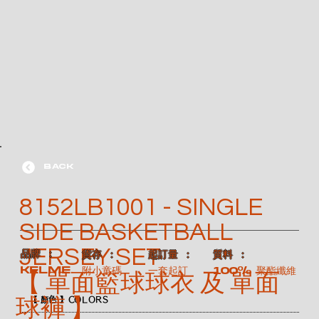
BACK
8152LB1001 - SINGLE
SIDE BASKETBALL
JERSEY SET
​品牌 ：
​質料 ：
​貨存 ：
​起訂量 ：
KELME
100% 聚酯纖維
附小童碼
一套起訂
【 單面籃球球衣 及 單面
球褲 】
【 顏色 】COLORS