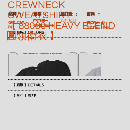
CREWNECK
SWEATSHIRT
​品牌 ：
​質料 ：
​貨存 ：
​起訂量 ：
Pre-
八件起訂
GILDA
50% 棉
【 88000 HEAVY BLEND
order
N
50% 滌綸
圓領衛衣 】
【 顏色 】COLORS
【 細節 】DETAILS
【 尺寸 】SIZE