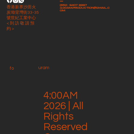
-
(852）9407 9997
香港新界沙田火
4.00am.production@gmail.c
om
炭坳背灣街33-35
號世紀工業中心
< 到 訪 敬 請 預
約 >
uram
fo
4:00AM
2026 | All
Rights
Reserved