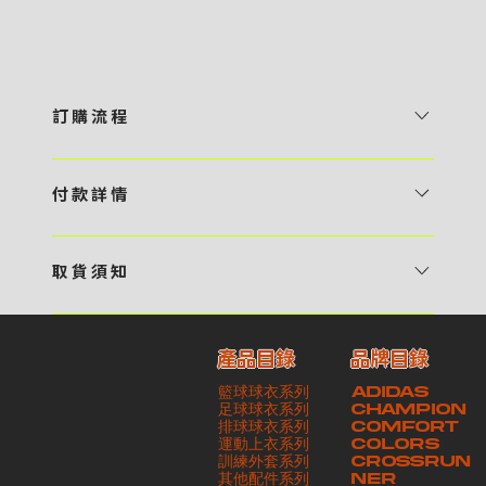
訂 購 流 程
1 / 挑選款式及設計 貴客可瀏覽 4:00AM 官方網站或親臨工作室〈 需
預 約 〉，參看官網上的商品目錄和作品照片去選擇心儀的款式，同時可
付 款 詳 情
自行設計，根據個人喜好去配置顏色、文字，圖像以及大小比例 任何款
貴客可選擇以下方式繳付貨款： ・ 親臨工作室現金支付 < 需 預 約 >
式設計上的問題，歡迎向 4AM 團隊職員查詢 2 / 提交定制資料及獲取
・ Payme ・ 現金機入數 ・ 銀行櫃檯入數 ・ ATM自動櫃員機轉帳 ・
報價 貴客可透過電郵方式或 WhatsApp 平台提交定製資料，4AM 團
取 貨 須 知
e-Banking 網上銀行 ・ 轉數快 FPS ・ 公司 / 個人劃線支票 - 貴客所
隊會盡快聯絡貴客，進一步確認款式設計上的細節，並根據訂購內容進行
貴客可選擇以下方式提取所訂購之貨品： ​・ 工作室自取 < 需 預 約 > ｜
訂購之金額以港幣計算 - 本公司將依據貴客所提供之電郵地址發送貨款
報價 3 / 確實訂單及緻付訂金 4AM 團隊依照訂購細項製作設計稿件及
請與4AM團隊職員聯絡預約取貨時間｜​ ・ GoGoVan ｜即日完成配送
交易單據。如貴客欲更改電郵地址，請與 4AM 團隊聯絡 - 貴客的付款
相關價目，貴客最終確認後將獲取正式完整單據，請安排繳付貨款訂金以
產品目錄
品牌目錄
服務｜運費由貴客現金支付司機｜ ・ 順豐速運 ｜貨件運送需要多於2－
記錄可透過電郵 或 WhatsApp平台（ 請註明訂單編號 ）交予4AM 團
啟動貨品製作 4 / 商品印製 訂金核實後，4AM 團隊將隨即開始製作 5
籃球球衣系列
ADIDAS
3個工作天｜到付｜​ - 貴客請於貨品可取日起之 10 個工作天內安排提取
隊核實有關款項 - 任何轉帳或換匯交易手續費等額外費用，一概不歸屬
/ 貨品提取 商品製作完成後，4AM 團隊將聯絡貴客安排貨款餘額及提取
足球球衣系列
CHAMPION
貨品，如逾期未取，本公司將不予保存相關貨品。有關貨款訂金將不予歸
本公司之責任 - 貴客請於收獲本公司正式訂購單據後 3 個工作天內安排
排球球衣系列
貨品。貴客可選擇最適合的付款方式以及取貨安排
COMFORT
運動上衣系列
COLORS
還，貴客仍須負責貨款餘額 - 貴客請於收貨時小心核對貨品數量及檢查
付款。如未能按期繳付所需款項，貴客須緻交因逾期所衍生之額外行政費
訓練外套系列
CROSSRUN
貨品品質 - 基於 S.F. Express / GoGoVan 等託運商為第三方服務，
用
其他配件系列
NER