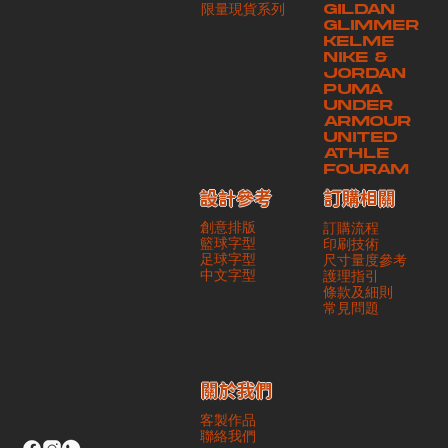
​限量現貨系列
GILDAN
本公司將保證貨品安全到達第三方手中。如第三方在運送過程中引致任何
GLIMMER
有關貨品之遺失、損毀、誤投或運送延誤，本公司一律不負責
KELME
NIKE &
JORDAN
PUMA
UNDER
ARMOUR
UNITED
ATHLE
FOURAM
訂購相關
設計參考
創意排版
訂購流程
籃球字型
印刷技術
足球字型
尺寸量度參考
​中文字型
護理指引
條款及細則
​常見問題
​關於我們
客製作品
聯絡我們