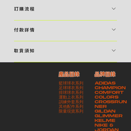
訂 購 流 程
1 / 挑選款式及設計 貴客可瀏覽 4:00AM 官方網站或親臨工作室〈 需
預 約 〉，參看官網上的商品目錄和作品照片去選擇心儀的款式，同時可
付 款 詳 情
自行設計，根據個人喜好去配置顏色、文字，圖像以及大小比例 任何款
貴客可選擇以下方式繳付貨款： ・ 親臨工作室現金支付 < 需 預 約 >
式設計上的問題，歡迎向 4AM 團隊職員查詢 2 / 提交定制資料及獲取
・ Payme ・ 現金機入數 ・ 銀行櫃檯入數 ・ ATM自動櫃員機轉帳 ・
報價 貴客可透過電郵方式或 WhatsApp 平台提交定製資料，4AM 團
取 貨 須 知
e-Banking 網上銀行 ・ 轉數快 FPS ・ 公司 / 個人劃線支票 - 貴客所
隊會盡快聯絡貴客，進一步確認款式設計上的細節，並根據訂購內容進行
貴客可選擇以下方式提取所訂購之貨品： ​・ 工作室自取 < 需 預 約 > ｜
訂購之金額以港幣計算 - 本公司將依據貴客所提供之電郵地址發送貨款
報價 3 / 確實訂單及緻付訂金 4AM 團隊依照訂購細項製作設計稿件及
請與4AM團隊職員聯絡預約取貨時間｜​ ・ GoGoVan ｜即日完成配送
交易單據。如貴客欲更改電郵地址，請與 4AM 團隊聯絡 - 貴客的付款
相關價目，貴客最終確認後將獲取正式完整單據，請安排繳付貨款訂金以
產品目錄
品牌目錄
服務｜運費由貴客現金支付司機｜ ・ 順豐速運 ｜貨件運送需要多於2－
記錄可透過電郵 或 WhatsApp平台（ 請註明訂單編號 ）交予4AM 團
啟動貨品製作 4 / 商品印製 訂金核實後，4AM 團隊將隨即開始製作 5
籃球球衣系列
ADIDAS
3個工作天｜到付｜​ - 貴客請於貨品可取日起之 10 個工作天內安排提取
隊核實有關款項 - 任何轉帳或換匯交易手續費等額外費用，一概不歸屬
/ 貨品提取 商品製作完成後，4AM 團隊將聯絡貴客安排貨款餘額及提取
足球球衣系列
CHAMPION
貨品，如逾期未取，本公司將不予保存相關貨品。有關貨款訂金將不予歸
本公司之責任 - 貴客請於收獲本公司正式訂購單據後 3 個工作天內安排
排球球衣系列
貨品。貴客可選擇最適合的付款方式以及取貨安排
COMFORT
運動上衣系列
COLORS
還，貴客仍須負責貨款餘額 - 貴客請於收貨時小心核對貨品數量及檢查
付款。如未能按期繳付所需款項，貴客須緻交因逾期所衍生之額外行政費
訓練外套系列
CROSSRUN
貨品品質 - 基於 S.F. Express / GoGoVan 等託運商為第三方服務，
用
其他配件系列
NER
​限量現貨系列
GILDAN
本公司將保證貨品安全到達第三方手中。如第三方在運送過程中引致任何
GLIMMER
有關貨品之遺失、損毀、誤投或運送延誤，本公司一律不負責
KELME
NIKE &
JORDAN