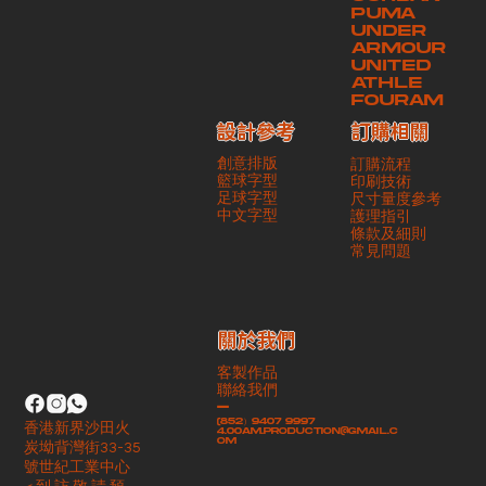
PUMA
UNDER
ARMOUR
UNITED
ATHLE
FOURAM
訂購相關
設計參考
創意排版
訂購流程
籃球字型
印刷技術
足球字型
尺寸量度參考
​中文字型
護理指引
條款及細則
​常見問題
​關於我們
客製作品
聯絡我們
-
(852）9407 9997
香港新界沙田火
4.00am.production@gmail.c
om
炭坳背灣街33-35
號世紀工業中心