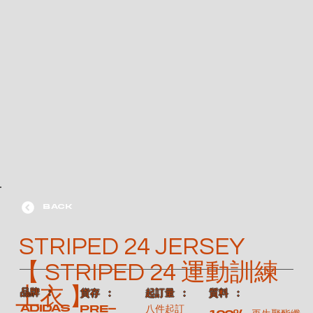
BACK
STRIPED 24 JERSEY
【 STRIPED 24 運動訓練
上衣 】
​品牌 ：
​質料 ：
​貨存 ：
​起訂量 ：
ADIDAS
Pre-
八件起訂