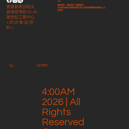
-
(852）9407 9997
香港新界沙田火
4.00am.production@gmail.c
om
炭坳背灣街33-35
號世紀工業中心
< 到 訪 敬 請 預
約 >
uram
fo
4:00AM
2026 | All
Rights
Reserved