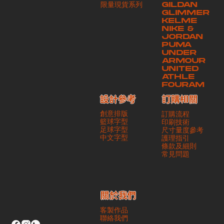
​限量現貨系列
GILDAN
本公司將保證貨品安全到達第三方手中。如第三方在運送過程中引致任何
GLIMMER
有關貨品之遺失、損毀、誤投或運送延誤，本公司一律不負責
KELME
NIKE &
JORDAN
PUMA
UNDER
ARMOUR
UNITED
ATHLE
FOURAM
訂購相關
設計參考
創意排版
訂購流程
籃球字型
印刷技術
足球字型
尺寸量度參考
​中文字型
護理指引
條款及細則
​常見問題
​關於我們
客製作品
聯絡我們