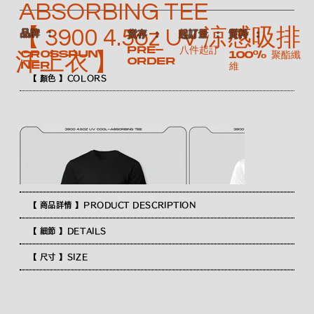
ABSORBING TEE
【 3900 4.5oz UV 涼感吸排
​品牌 ：
​質料 ：
​貨存 ：
​起訂量 ：
Pre-
八件起訂
CROSSRUN
100% 聚酯纖
汗上衣 】
order
NER
維
【 顏色 】COLORS
【 商品詳情 】PRODUCT DESCRIPTION
【 細節 】DETAILS
【 尺寸 】SIZE