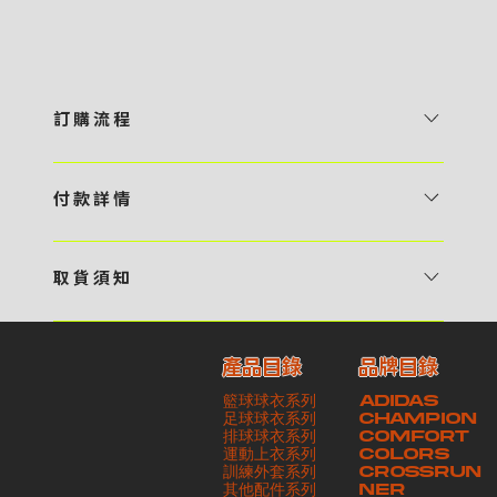
訂 購 流 程
1 / 挑選款式及設計 貴客可瀏覽 4:00AM 官方網站或親臨工作室〈 需
預 約 〉，參看官網上的商品目錄和作品照片去選擇心儀的款式，同時可
付 款 詳 情
自行設計，根據個人喜好去配置顏色、文字，圖像以及大小比例 任何款
貴客可選擇以下方式繳付貨款： ・ 親臨工作室現金支付 < 需 預 約 >
式設計上的問題，歡迎向 4AM 團隊職員查詢 2 / 提交定制資料及獲取
・ Payme ・ 現金機入數 ・ 銀行櫃檯入數 ・ ATM自動櫃員機轉帳 ・
報價 貴客可透過電郵方式或 WhatsApp 平台提交定製資料，4AM 團
取 貨 須 知
e-Banking 網上銀行 ・ 轉數快 FPS ・ 公司 / 個人劃線支票 - 貴客所
隊會盡快聯絡貴客，進一步確認款式設計上的細節，並根據訂購內容進行
貴客可選擇以下方式提取所訂購之貨品： ​・ 工作室自取 < 需 預 約 > ｜
訂購之金額以港幣計算 - 本公司將依據貴客所提供之電郵地址發送貨款
報價 3 / 確實訂單及緻付訂金 4AM 團隊依照訂購細項製作設計稿件及
請與4AM團隊職員聯絡預約取貨時間｜​ ・ GoGoVan ｜即日完成配送
交易單據。如貴客欲更改電郵地址，請與 4AM 團隊聯絡 - 貴客的付款
相關價目，貴客最終確認後將獲取正式完整單據，請安排繳付貨款訂金以
產品目錄
品牌目錄
服務｜運費由貴客現金支付司機｜ ・ 順豐速運 ｜貨件運送需要多於2－
記錄可透過電郵 或 WhatsApp平台（ 請註明訂單編號 ）交予4AM 團
啟動貨品製作 4 / 商品印製 訂金核實後，4AM 團隊將隨即開始製作 5
籃球球衣系列
ADIDAS
3個工作天｜到付｜​ - 貴客請於貨品可取日起之 10 個工作天內安排提取
隊核實有關款項 - 任何轉帳或換匯交易手續費等額外費用，一概不歸屬
/ 貨品提取 商品製作完成後，4AM 團隊將聯絡貴客安排貨款餘額及提取
足球球衣系列
CHAMPION
貨品，如逾期未取，本公司將不予保存相關貨品。有關貨款訂金將不予歸
本公司之責任 - 貴客請於收獲本公司正式訂購單據後 3 個工作天內安排
排球球衣系列
貨品。貴客可選擇最適合的付款方式以及取貨安排
COMFORT
運動上衣系列
COLORS
還，貴客仍須負責貨款餘額 - 貴客請於收貨時小心核對貨品數量及檢查
付款。如未能按期繳付所需款項，貴客須緻交因逾期所衍生之額外行政費
訓練外套系列
CROSSRUN
貨品品質 - 基於 S.F. Express / GoGoVan 等託運商為第三方服務，
用
其他配件系列
NER