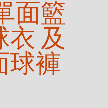
 單面籃
球衣 及
面球褲