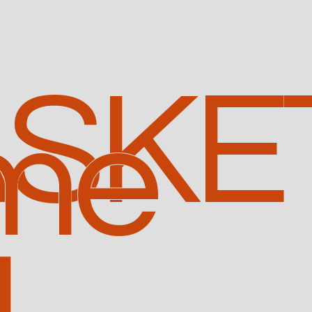
SKE
me