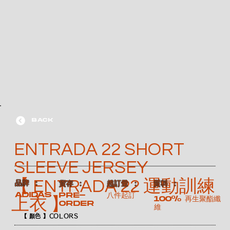
BACK
ENTRADA 22 SHORT
SLEEVE JERSEY
【 ENTRADA 22 運動訓練
​品牌 ：
​質料 ：
​貨存 ：
​起訂量 ：
ADIDAS
Pre-
八件起訂
100% 再生聚酯纖
上衣 】
order
維
【 顏色 】COLORS