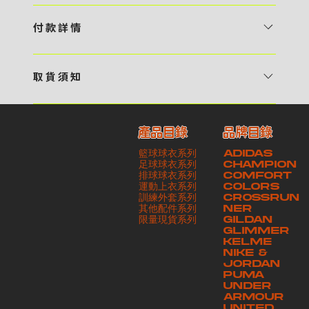
1 / 挑選款式及設計 貴客可瀏覽 4:00AM 官方網站或親臨工作室〈 需
預 約 〉，參看官網上的商品目錄和作品照片去選擇心儀的款式，同時可
付 款 詳 情
自行設計，根據個人喜好去配置顏色、文字，圖像以及大小比例 任何款
貴客可選擇以下方式繳付貨款： ・ 親臨工作室現金支付 < 需 預 約 >
式設計上的問題，歡迎向 4AM 團隊職員查詢 2 / 提交定制資料及獲取
・ Payme ・ 現金機入數 ・ 銀行櫃檯入數 ・ ATM自動櫃員機轉帳 ・
報價 貴客可透過電郵方式或 WhatsApp 平台提交定製資料，4AM 團
取 貨 須 知
e-Banking 網上銀行 ・ 轉數快 FPS ・ 公司 / 個人劃線支票 - 貴客所
隊會盡快聯絡貴客，進一步確認款式設計上的細節，並根據訂購內容進行
貴客可選擇以下方式提取所訂購之貨品： ​・ 工作室自取 < 需 預 約 > ｜
訂購之金額以港幣計算 - 本公司將依據貴客所提供之電郵地址發送貨款
報價 3 / 確實訂單及緻付訂金 4AM 團隊依照訂購細項製作設計稿件及
請與4AM團隊職員聯絡預約取貨時間｜​ ・ GoGoVan ｜即日完成配送
交易單據。如貴客欲更改電郵地址，請與 4AM 團隊聯絡 - 貴客的付款
相關價目，貴客最終確認後將獲取正式完整單據，請安排繳付貨款訂金以
產品目錄
品牌目錄
服務｜運費由貴客現金支付司機｜ ・ 順豐速運 ｜貨件運送需要多於2－
記錄可透過電郵 或 WhatsApp平台（ 請註明訂單編號 ）交予4AM 團
啟動貨品製作 4 / 商品印製 訂金核實後，4AM 團隊將隨即開始製作 5
籃球球衣系列
ADIDAS
3個工作天｜到付｜​ - 貴客請於貨品可取日起之 10 個工作天內安排提取
隊核實有關款項 - 任何轉帳或換匯交易手續費等額外費用，一概不歸屬
/ 貨品提取 商品製作完成後，4AM 團隊將聯絡貴客安排貨款餘額及提取
足球球衣系列
CHAMPION
貨品，如逾期未取，本公司將不予保存相關貨品。有關貨款訂金將不予歸
本公司之責任 - 貴客請於收獲本公司正式訂購單據後 3 個工作天內安排
排球球衣系列
貨品。貴客可選擇最適合的付款方式以及取貨安排
COMFORT
運動上衣系列
COLORS
還，貴客仍須負責貨款餘額 - 貴客請於收貨時小心核對貨品數量及檢查
付款。如未能按期繳付所需款項，貴客須緻交因逾期所衍生之額外行政費
訓練外套系列
CROSSRUN
貨品品質 - 基於 S.F. Express / GoGoVan 等託運商為第三方服務，
用
其他配件系列
NER
​限量現貨系列
GILDAN
本公司將保證貨品安全到達第三方手中。如第三方在運送過程中引致任何
GLIMMER
有關貨品之遺失、損毀、誤投或運送延誤，本公司一律不負責
KELME
NIKE &
JORDAN
PUMA
UNDER
ARMOUR
UNITED