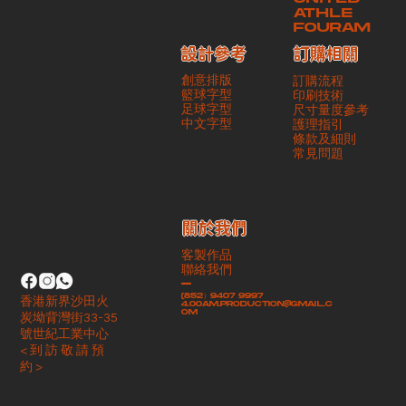
ATHLE
FOURAM
訂購相關
設計參考
創意排版
訂購流程
籃球字型
印刷技術
足球字型
尺寸量度參考
​中文字型
護理指引
條款及細則
​常見問題
​關於我們
客製作品
聯絡我們
-
(852）9407 9997
香港新界沙田火
4.00am.production@gmail.c
om
炭坳背灣街33-35
號世紀工業中心
< 到 訪 敬 請 預
約 >