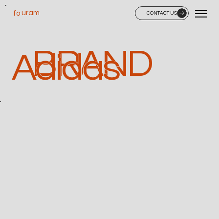
uram
fo
CONTACT US
BRAND
Adidas